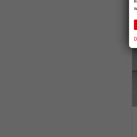
k
w
D