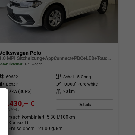
Volkswagen Polo
1.0 MPI Sitzheizung+AppConnect+PDC+LED+Touch+Lichtsensor+MultiLenkrad
sofort lieferbar
Neuwagen
Fahrzeugnr.
69632
Getriebe
Schalt. 5-Gang
Kraftstoff
Benzin
Außenfarbe
[0Q0Q] Pure White
Leistung
59 kW (80 PS)
Kilometerstand
20 km
18.430,– €
Details
incl. 19% MwSt.
Verbrauch kombiniert:
5,30 l/100km
CO
-Klasse:
D
2
CO
-Emissionen:
121,00 g/km
2