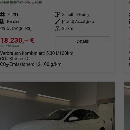
sofort lieferbar
Neuwagen
Fahrzeugnr.
70291
Getriebe
Schalt. 5-Gang
Kraftstoff
Benzin
Außenfarbe
[6U6U] Ascotgrau
Leistung
59 kW (80 PS)
Kilometerstand
20 km
18.230,– €
Details
incl. 19% MwSt.
Verbrauch kombiniert:
5,30 l/100km
CO
-Klasse:
D
2
CO
-Emissionen:
121,00 g/km
2