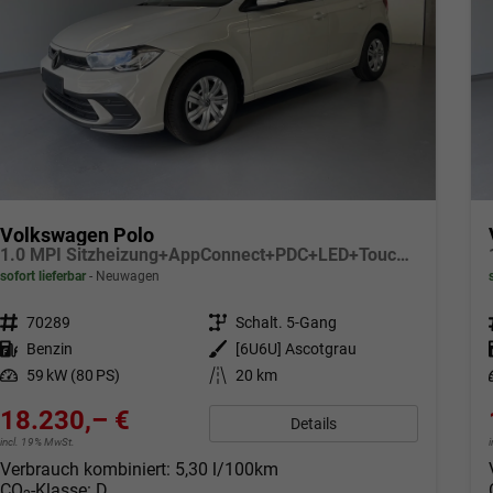
Volkswagen Polo
1.0 MPI Sitzheizung+AppConnect+PDC+LED+Touch+Lichtsensor+MultiLenkrad
sofort lieferbar
Neuwagen
Fahrzeugnr.
70289
Getriebe
Schalt. 5-Gang
Kraftstoff
Benzin
Außenfarbe
[6U6U] Ascotgrau
Leistung
59 kW (80 PS)
Kilometerstand
20 km
18.230,– €
Details
incl. 19% MwSt.
Verbrauch kombiniert:
5,30 l/100km
CO
-Klasse:
D