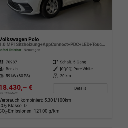
Volkswagen Polo
1.0 MPI Sitzheizung+AppConnect+PDC+LED+Touch+Lichtsensor+MultiLenkrad
sofort lieferbar
Neuwagen
Fahrzeugnr.
70987
Getriebe
Schalt. 5-Gang
Kraftstoff
Benzin
Außenfarbe
[0Q0Q] Pure White
Leistung
59 kW (80 PS)
Kilometerstand
20 km
18.430,– €
Details
incl. 19% MwSt.
Verbrauch kombiniert:
5,30 l/100km
CO
-Klasse:
D
2
CO
-Emissionen:
121,00 g/km
2