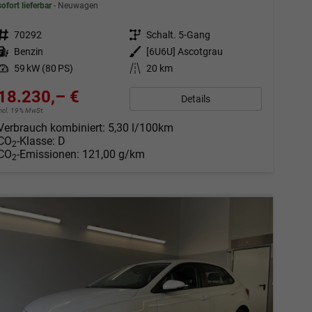
sofort lieferbar
Neuwagen
Fahrzeugnr.
70292
Getriebe
Schalt. 5-Gang
Kraftstoff
Benzin
Außenfarbe
[6U6U] Ascotgrau
Leistung
59 kW (80 PS)
Kilometerstand
20 km
18.230,– €
Details
incl. 19% MwSt.
Verbrauch kombiniert:
5,30 l/100km
CO
-Klasse:
D
2
CO
-Emissionen:
121,00 g/km
2