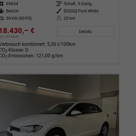
Fahrzeugnr.
69634
Getriebe
Schalt. 5-Gang
Kraftstoff
Benzin
Außenfarbe
[0Q0Q] Pure White
Leistung
59 kW (80 PS)
Kilometerstand
20 km
18.430,– €
Details
incl. 19% MwSt.
Verbrauch kombiniert:
5,30 l/100km
CO
-Klasse:
D
2
CO
-Emissionen:
121,00 g/km
2