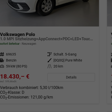
Volkswagen Polo
1.0 MPI Sitzheizung+AppConnect+PDC+LED+Touch+Lichtsensor+MultiLenkrad
sofort lieferbar
Neuwagen
Fahrzeugnr.
69635
Getriebe
Schalt. 5-Gang
Kraftstoff
Benzin
Außenfarbe
[0Q0Q] Pure White
Leistung
59 kW (80 PS)
Kilometerstand
20 km
18.430,– €
Details
incl. 19% MwSt.
Verbrauch kombiniert:
5,30 l/100km
CO
-Klasse:
D
2
CO
-Emissionen:
121,00 g/km
2