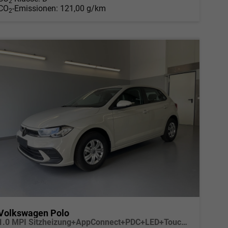
2
CO
-Emissionen:
121,00 g/km
2
Volkswagen Polo
1.0 MPI Sitzheizung+AppConnect+PDC+LED+Touch+Lichtsensor+MultiLenkrad