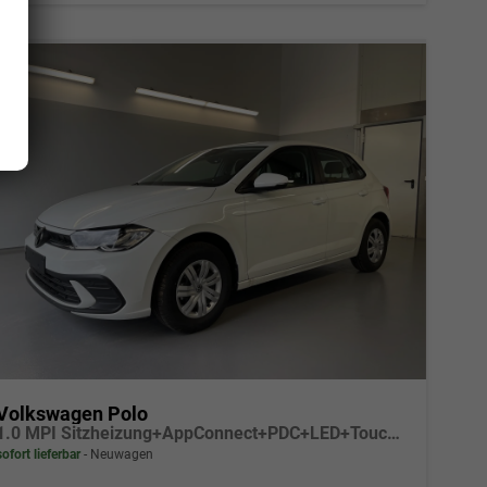
Volkswagen Polo
1.0 MPI Sitzheizung+AppConnect+PDC+LED+Touch+Lichtsensor+MultiLenkrad
sofort lieferbar
Neuwagen