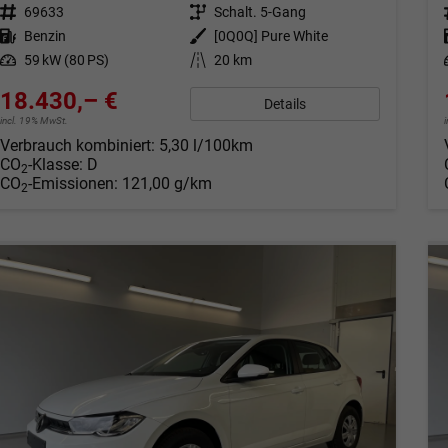
Fahrzeugnr.
69633
Getriebe
Schalt. 5-Gang
Kraftstoff
Benzin
Außenfarbe
[0Q0Q] Pure White
Leistung
59 kW (80 PS)
Kilometerstand
20 km
18.430,– €
Details
incl. 19% MwSt.
Verbrauch kombiniert:
5,30 l/100km
CO
-Klasse:
D
2
CO
-Emissionen:
121,00 g/km
2