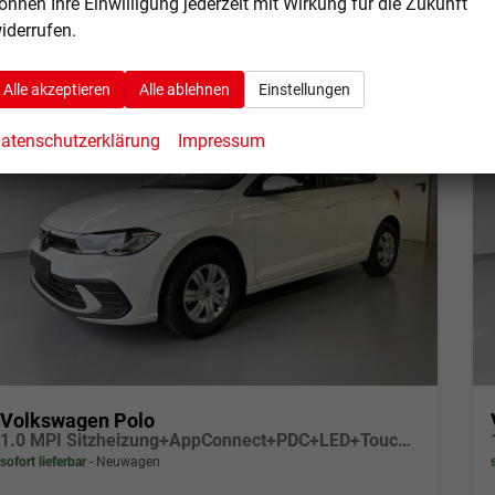
önnen Ihre Einwilligung jederzeit mit Wirkung für die Zukunft
iderrufen.
Alle akzeptieren
Alle ablehnen
Einstellungen
atenschutzerklärung
Impressum
Volkswagen Polo
1.0 MPI Sitzheizung+AppConnect+PDC+LED+Touch+Lichtsensor+MultiLenkrad
sofort lieferbar
Neuwagen