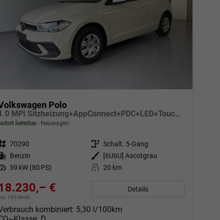
Volkswagen Polo
1.0 MPI Sitzheizung+AppConnect+PDC+LED+Touch+Lichtsensor+MultiLenkrad
sofort lieferbar
Neuwagen
Fahrzeugnr.
70290
Getriebe
Schalt. 5-Gang
Kraftstoff
Benzin
Außenfarbe
[6U6U] Ascotgrau
Leistung
59 kW (80 PS)
Kilometerstand
20 km
18.230,– €
Details
incl. 19% MwSt.
Verbrauch kombiniert:
5,30 l/100km
CO
-Klasse:
D