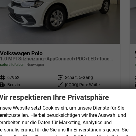
Volkswagen Polo
1.0 MPI Sitzheizung+AppConnect+PDC+LED+Touch+Lichtsensor+MultiLenkrad
sofort lieferbar
Neuwagen
Fahrzeugnr.
67962
Getriebe
Schalt. 5-Gang
Kraftstoff
Benzin
Außenfarbe
[0Q0Q] Pure White
Leistung
59 kW (80 PS)
Kilometerstand
20 km
Wir respektieren Ihre Privatsphäre
18.430,– €
Details
nsere Website setzt Cookies ein, um unsere Dienste für Sie
incl. 19% MwSt.
ereitzustellen. Hierbei berücksichtigen wir Ihre Auswahl und
Verbrauch kombiniert:
5,30 l/100km
erarbeiten nur die Daten für Marketing, Analytics und
CO
-Klasse:
D
2
CO
-Emissionen:
121,00 g/km
ersonalisierung, für die Sie uns Ihr Einverständnis geben. Sie
2