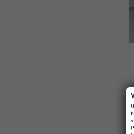
U
b
v
P