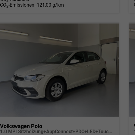
2
CO
-Emissionen:
121,00 g/km
2
Volkswagen Polo
1.0 MPI Sitzheizung+AppConnect+PDC+LED+Touch+Lichtsensor+MultiLenkrad