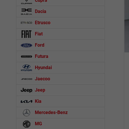
Cupra
Dacia
Etrusco
Fiat
Ford
Futura
Hyundai
Jaecoo
Jeep
Kia
Mercedes-Benz
MG