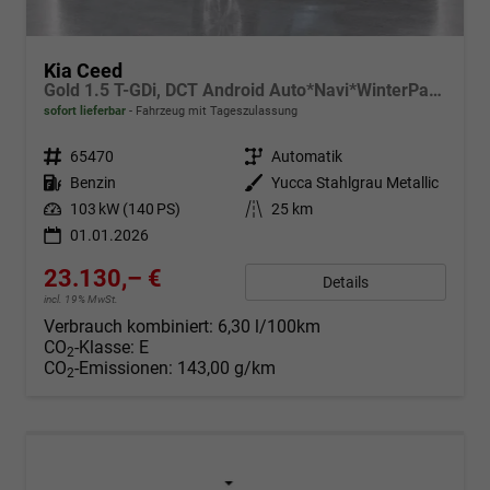
Kia Ceed
Gold 1.5 T-GDi, DCT Android Auto*Navi*WinterPak*Klimaauto*16"*Kamera*PrivacyGlas*
sofort lieferbar
Fahrzeug mit Tageszulassung
Fahrzeugnr.
65470
Getriebe
Automatik
Kraftstoff
Benzin
Außenfarbe
Yucca Stahlgrau Metallic
Leistung
103 kW (140 PS)
Kilometerstand
25 km
01.01.2026
23.130,– €
Details
incl. 19% MwSt.
Verbrauch kombiniert:
6,30 l/100km
CO
-Klasse:
E
2
CO
-Emissionen:
143,00 g/km
2