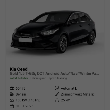
Kia Ceed
Gold 1.5 T-GDi, DCT Android Auto*Navi*WinterPak*Klimaauto*16"*Kamera*PrivacyGlas*
sofort lieferbar
Fahrzeug mit Tageszulassung
Fahrzeugnr.
65473
Getriebe
Automatik
Kraftstoff
Benzin
Außenfarbe
Zilinaschwarz Metallic
Leistung
103 kW (140 PS)
Kilometerstand
25 km
01.01.2026