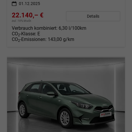
01.12.2025
22.140,– €
Details
incl. 19% MwSt.
Verbrauch kombiniert:
6,30 l/100km
CO
-Klasse:
E
2
CO
-Emissionen:
143,00 g/km
2