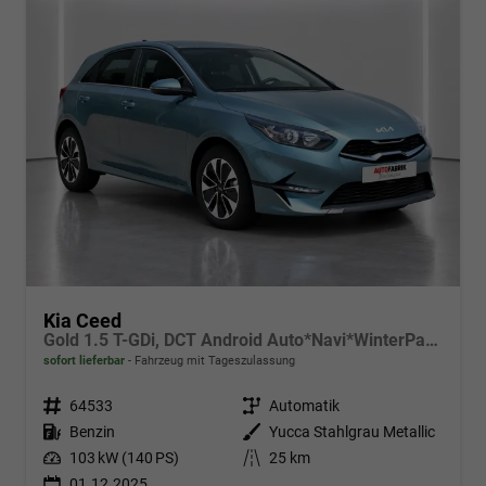
Kia Ceed
Gold 1.5 T-GDi, DCT Android Auto*Navi*WinterPak*Klimaauto*16"*Kamera*PrivacyGlas*
sofort lieferbar
Fahrzeug mit Tageszulassung
Fahrzeugnr.
64533
Getriebe
Automatik
Kraftstoff
Benzin
Außenfarbe
Yucca Stahlgrau Metallic
Leistung
103 kW (140 PS)
Kilometerstand
25 km
01.12.2025