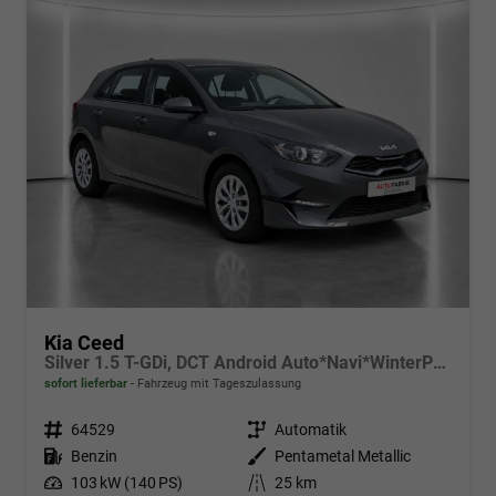
Kia Ceed
Silver 1.5 T-GDi, DCT Android Auto*Navi*WinterPak*Kamera*Klima*PDC hinten
sofort lieferbar
Fahrzeug mit Tageszulassung
Fahrzeugnr.
64529
Getriebe
Automatik
Kraftstoff
Benzin
Außenfarbe
Pentametal Metallic
Leistung
103 kW (140 PS)
Kilometerstand
25 km