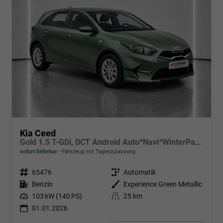
Kia Ceed
Gold 1.5 T-GDi, DCT Android Auto*Navi*WinterPak*Klimaauto*16"*Kamera*PrivacyGlas*
sofort lieferbar
Fahrzeug mit Tageszulassung
Fahrzeugnr.
65476
Getriebe
Automatik
Kraftstoff
Benzin
Außenfarbe
Experience Green Metallic
Leistung
103 kW (140 PS)
Kilometerstand
25 km
01.01.2026