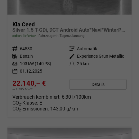
Kia Ceed
Silver 1.5 T-GDi, DCT Android Auto*Navi*WinterPak*Kamera*Klima*PDC hinten
sofort lieferbar
Fahrzeug mit Tageszulassung
Fahrzeugnr.
64530
Getriebe
Automatik
Kraftstoff
Benzin
Außenfarbe
Experience Grün Metallic
Leistung
103 kW (140 PS)
Kilometerstand
25 km
01.12.2025
22.140,– €
Details
incl. 19% MwSt.
Verbrauch kombiniert:
6,30 l/100km
CO
-Klasse:
E
2
CO
-Emissionen:
143,00 g/km
2