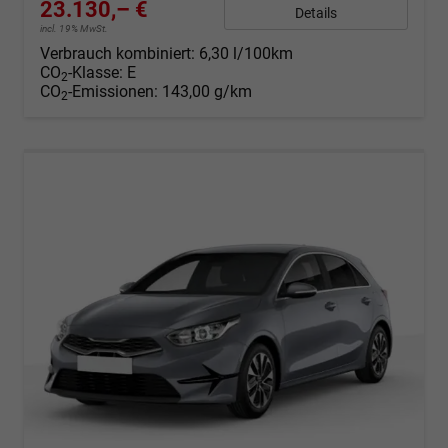
23.130,– €
Details
incl. 19% MwSt.
Verbrauch kombiniert:
6,30 l/100km
CO
-Klasse:
E
2
CO
-Emissionen:
143,00 g/km
2