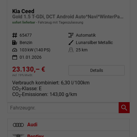
Kia Ceed
Gold 1.5 T-GDi, DCT Android Auto*Navi*WinterPak*Klimaauto*16"*Kamera*PrivacyGlas*
sofort lieferbar
Fahrzeug mit Tageszulassung
Fahrzeugnr.
65477
Getriebe
Automatik
Kraftstoff
Benzin
Außenfarbe
Lunarsilber Metallic
Leistung
103 kW (140 PS)
Kilometerstand
25 km
01.01.2026
23.130,– €
Details
incl. 19% MwSt.
Verbrauch kombiniert:
6,30 l/100km
CO
-Klasse:
E
2
CO
-Emissionen:
143,00 g/km
2
Fahrzeugnr.
Audi
Bentley