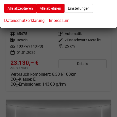
Alle akzeptieren
Alle ablehnen
Einstellungen
Kia Ceed
Gold 1.5 T-GDi, DCT Android Auto*Navi*WinterPak*Klimaauto*16"*Kamera*PrivacyGlas*
Datenschutzerklärung
Impressum
sofort lieferbar
Fahrzeug mit Tageszulassung
Fahrzeugnr.
65475
Getriebe
Automatik
Kraftstoff
Benzin
Außenfarbe
Zilinaschwarz Metallic
Leistung
103 kW (140 PS)
Kilometerstand
25 km
01.01.2026
23.130,– €
Details
incl. 19% MwSt.
Verbrauch kombiniert:
6,30 l/100km
CO
-Klasse:
E
2
CO
-Emissionen:
143,00 g/km
2