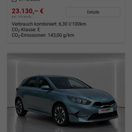
23.130,– €
Details
incl. 19% MwSt.
Verbrauch kombiniert:
6,30 l/100km
CO
-Klasse:
E
2
CO
-Emissionen:
143,00 g/km
2