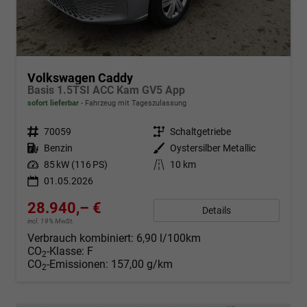
Volkswagen Caddy
Basis 1.5TSI ACC Kam GV5 App
sofort lieferbar
Fahrzeug mit Tageszulassung
Fahrzeugnr.
70059
Getriebe
Schaltgetriebe
Kraftstoff
Benzin
Außenfarbe
Oystersilber Metallic
Leistung
85 kW (116 PS)
Kilometerstand
10 km
01.05.2026
28.940,– €
Details
incl. 19% MwSt.
Verbrauch kombiniert:
6,90 l/100km
CO
-Klasse:
F
2
CO
-Emissionen:
157,00 g/km
2