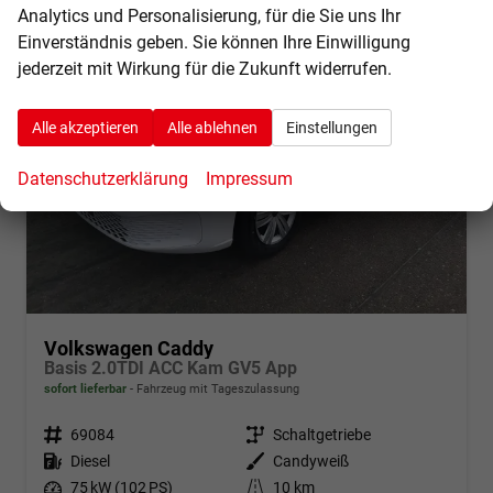
Analytics und Personalisierung, für die Sie uns Ihr
Einverständnis geben. Sie können Ihre Einwilligung
jederzeit mit Wirkung für die Zukunft widerrufen.
Alle akzeptieren
Alle ablehnen
Einstellungen
Datenschutzerklärung
Impressum
Volkswagen Caddy
Basis 2.0TDI ACC Kam GV5 App
sofort lieferbar
Fahrzeug mit Tageszulassung
Fahrzeugnr.
69084
Getriebe
Schaltgetriebe
Kraftstoff
Diesel
Außenfarbe
Candyweiß
Leistung
75 kW (102 PS)
Kilometerstand
10 km