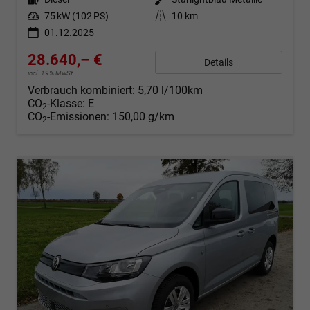
Leistung
75 kW (102 PS)
Kilometerstand
10 km
01.12.2025
28.640,– €
Details
incl. 19% MwSt.
Verbrauch kombiniert:
5,70 l/100km
CO
-Klasse:
E
2
CO
-Emissionen:
150,00 g/km
2