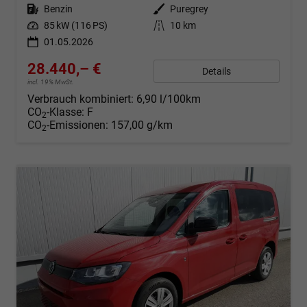
Kraftstoff
Benzin
Außenfarbe
Puregrey
Leistung
85 kW (116 PS)
Kilometerstand
10 km
01.05.2026
28.440,– €
Details
incl. 19% MwSt.
Verbrauch kombiniert:
6,90 l/100km
CO
-Klasse:
F
2
CO
-Emissionen:
157,00 g/km
2