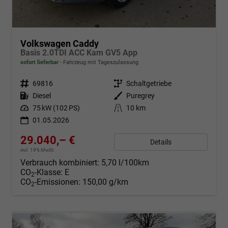
Volkswagen Caddy
Basis 2.0TDI ACC Kam GV5 App
sofort lieferbar
Fahrzeug mit Tageszulassung
Fahrzeugnr.
69816
Getriebe
Schaltgetriebe
Kraftstoff
Diesel
Außenfarbe
Puregrey
Leistung
75 kW (102 PS)
Kilometerstand
10 km
01.05.2026
29.040,– €
Details
incl. 19% MwSt.
Verbrauch kombiniert:
5,70 l/100km
CO
-Klasse:
E
2
CO
-Emissionen:
150,00 g/km
2