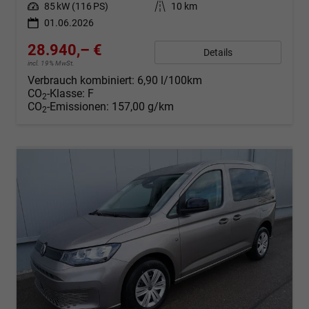
Leistung
85 kW (116 PS)
Kilometerstand
10 km
01.06.2026
28.940,– €
Details
incl. 19% MwSt.
Verbrauch kombiniert:
6,90 l/100km
CO
-Klasse:
F
2
CO
-Emissionen:
157,00 g/km
2