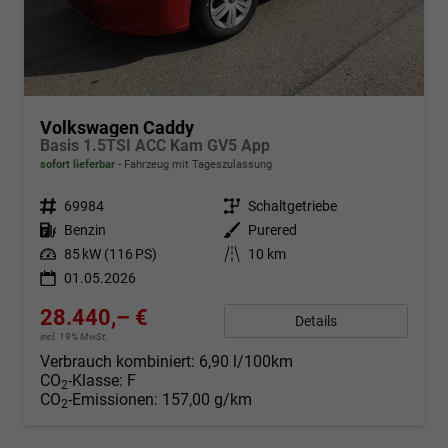
Volkswagen Caddy
Basis 1.5TSI ACC Kam GV5 App
sofort lieferbar
Fahrzeug mit Tageszulassung
Fahrzeugnr.
69984
Getriebe
Schaltgetriebe
Kraftstoff
Benzin
Außenfarbe
Purered
Leistung
85 kW (116 PS)
Kilometerstand
10 km
01.05.2026
28.440,– €
Details
incl. 19% MwSt.
Verbrauch kombiniert:
6,90 l/100km
CO
-Klasse:
F
2
CO
-Emissionen:
157,00 g/km
2