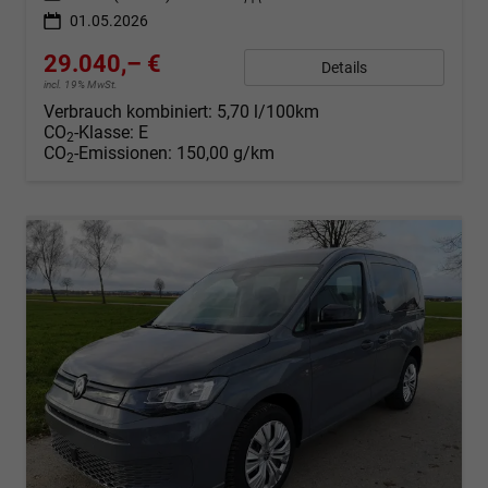
01.05.2026
29.040,– €
Details
incl. 19% MwSt.
Verbrauch kombiniert:
5,70 l/100km
CO
-Klasse:
E
2
CO
-Emissionen:
150,00 g/km
2