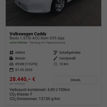
Volkswagen Caddy
Basis 1.5TSI ACC Kam GV5 App
sofort lieferbar
Fahrzeug mit Tageszulassung
Fahrzeugnr.
69064
Getriebe
Schaltgetriebe
Kraftstoff
Benzin
Außenfarbe
Candyweiß
Leistung
85 kW (116 PS)
Kilometerstand
10 km
01.05.2026
28.440,– €
Details
incl. 19% MwSt.
Verbrauch kombiniert:
6,90 l/100km
CO
-Klasse:
F
2
CO
-Emissionen:
157,00 g/km
2