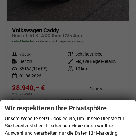
Volkswagen Caddy
Basis 1.5TSI ACC Kam GV5 App
sofort lieferbar
Fahrzeug mit Tageszulassung
Fahrzeugnr.
70804
Getriebe
Schaltgetriebe
Kraftstoff
Benzin
Außenfarbe
Mojave Beige Metallic
Leistung
85 kW (116 PS)
Kilometerstand
10 km
01.06.2026
28.940,– €
Details
incl. 19% MwSt.
Verbrauch kombiniert:
6,90 l/100km
CO
-Klasse:
F
Wir respektieren Ihre Privatsphäre
2
CO
-Emissionen:
157,00 g/km
2
Unsere Website setzt Cookies ein, um unsere Dienste für
Sie bereitzustellen. Hierbei berücksichtigen wir Ihre
Auswahl und verarbeiten nur die Daten für Marketing,