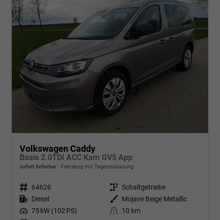
Volkswagen Caddy
Basis 2.0TDI ACC Kam GV5 App
sofort lieferbar
Fahrzeug mit Tageszulassung
Fahrzeugnr.
64626
Getriebe
Schaltgetriebe
Kraftstoff
Diesel
Außenfarbe
Mojave Beige Metallic
Leistung
75 kW (102 PS)
Kilometerstand
10 km