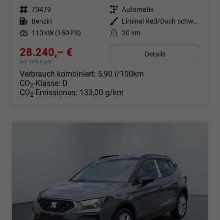
Fahrzeugnr.
70479
Getriebe
Automatik
Kraftstoff
Benzin
Außenfarbe
Liminal Red/Dach schwarz Metallic (S60E)
Leistung
110 kW (150 PS)
Kilometerstand
20 km
28.240,– €
Details
incl. 19% MwSt.
Verbrauch kombiniert:
5,90 l/100km
CO
-Klasse:
D
2
CO
-Emissionen:
133,00 g/km
2