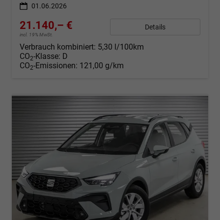
01.06.2026
21.140,– €
Details
incl. 19% MwSt.
Verbrauch kombiniert:
5,30 l/100km
CO
-Klasse:
D
2
CO
-Emissionen:
121,00 g/km
2