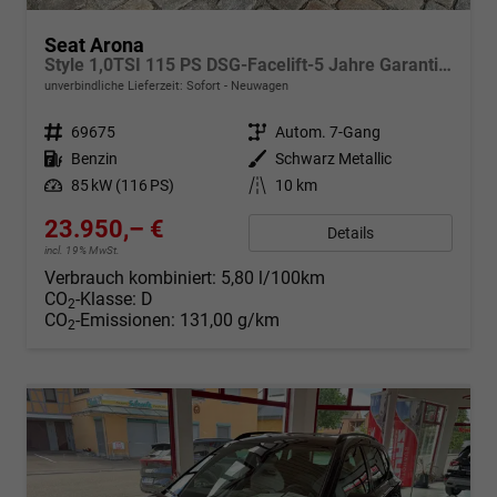
Seat Arona
Style 1,0TSI 115 PS DSG-Facelift-5 Jahre Garantie-Parklenkassistent-PDC vorne&hinten-Rückfahrkamera-LED-ACC-DAB-Fernlichtassistent-ISOFIX-variabler Ladeboden-Sitzheizung-FULL Link-Alu 16"-Sofort
unverbindliche Lieferzeit: Sofort
Neuwagen
Fahrzeugnr.
69675
Getriebe
Autom. 7-Gang
Kraftstoff
Benzin
Außenfarbe
Schwarz Metallic
Leistung
85 kW (116 PS)
Kilometerstand
10 km
23.950,– €
Details
incl. 19% MwSt.
Verbrauch kombiniert:
5,80 l/100km
CO
-Klasse:
D
2
CO
-Emissionen:
131,00 g/km
2