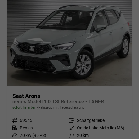
Seat Arona
neues Modell 1,0 TSI Reference - LAGER
sofort lieferbar
Fahrzeug mit Tageszulassung
Fahrzeugnr.
69545
Getriebe
Schaltgetriebe
Kraftstoff
Benzin
Außenfarbe
Oniric Lake Metallic (M6)
Leistung
70 kW (95 PS)
Kilometerstand
20 km