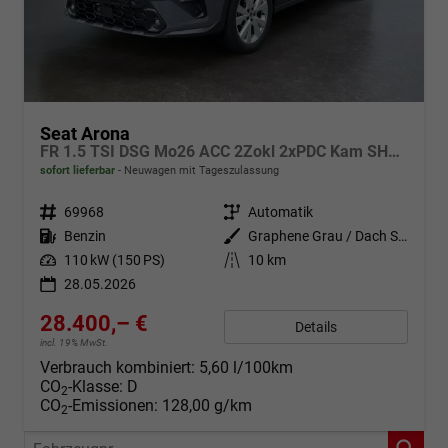
Seat Arona
FR 1.5 TSI DSG Mo26 ACC 2Zokl 2xPDC Kam SHZ Full Link
sofort lieferbar
Neuwagen mit Tageszulassung
Fahrzeugnr.
69968
Getriebe
Automatik
Kraftstoff
Benzin
Außenfarbe
Graphene Grau / Dach Schwarz
Leistung
110 kW (150 PS)
Kilometerstand
10 km
28.05.2026
28.400,– €
Details
incl. 19% MwSt.
Verbrauch kombiniert:
5,60 l/100km
CO
-Klasse:
D
2
CO
-Emissionen:
128,00 g/km
2
Fahrzeugnr.