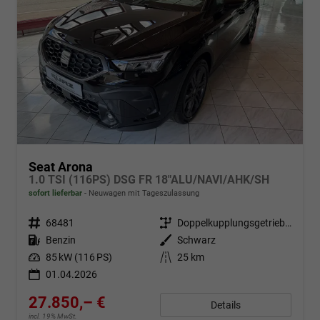
Seat Arona
1.0 TSI (116PS) DSG FR 18"ALU/NAVI/AHK/SH
sofort lieferbar
Neuwagen mit Tageszulassung
Fahrzeugnr.
68481
Getriebe
Doppelkupplungsgetriebe (DSG)
Kraftstoff
Benzin
Außenfarbe
Schwarz
Leistung
85 kW (116 PS)
Kilometerstand
25 km
01.04.2026
27.850,– €
Details
incl. 19% MwSt.