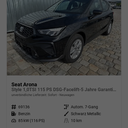
Seat Arona
Style 1,0TSI 115 PS DSG-Facelift-5 Jahre Garantie-Parklenkassistent-PDC vorne&hinten-Rückfahrkamera-LED-ACC-DAB-Fernlichtassistent-ISOFIX-variabler Ladeboden-Sitzheizung-FULL Link-Alu 16"-Sofort
unverbindliche Lieferzeit: Sofort
Neuwagen
Fahrzeugnr.
69136
Getriebe
Autom. 7-Gang
Kraftstoff
Benzin
Außenfarbe
Schwarz Metallic
Leistung
85 kW (116 PS)
Kilometerstand
10 km