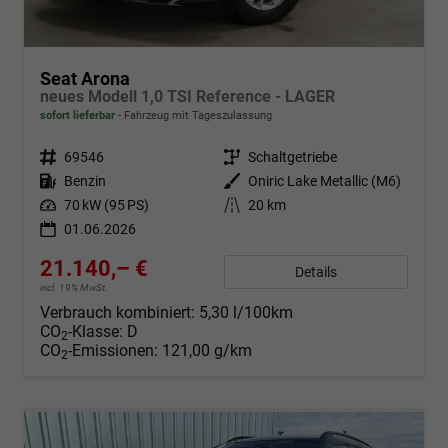
Seat Arona
neues Modell 1,0 TSI Reference - LAGER
sofort lieferbar
Fahrzeug mit Tageszulassung
Fahrzeugnr.
69546
Getriebe
Schaltgetriebe
Kraftstoff
Benzin
Außenfarbe
Oniric Lake Metallic (M6)
Leistung
70 kW (95 PS)
Kilometerstand
20 km
01.06.2026
21.140,– €
Details
incl. 19% MwSt.
Verbrauch kombiniert:
5,30 l/100km
CO
-Klasse:
D
2
CO
-Emissionen:
121,00 g/km
2