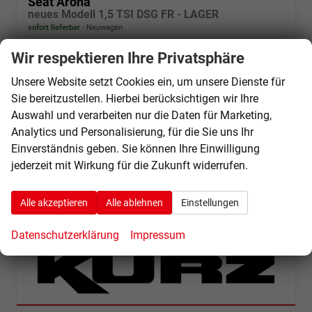
Seat Arona
neues Modell 1,5 TSI DSG FR - LAGER
sofort lieferbar
Neuwagen
Wir respektieren Ihre Privatsphäre
Fahrzeugnr.
70477
Getriebe
Automatik
Kraftstoff
Benzin
Außenfarbe
Liminal Red/Dach schwarz Metallic (S60E)
Unsere Website setzt Cookies ein, um unsere Dienste für
Leistung
110 kW (150 PS)
Kilometerstand
20 km
Sie bereitzustellen. Hierbei berücksichtigen wir Ihre
Auswahl und verarbeiten nur die Daten für Marketing,
28.240,– €
Details
Analytics und Personalisierung, für die Sie uns Ihr
incl. 19% MwSt.
Verbrauch kombiniert:
5,90 l/100km
Einverständnis geben. Sie können Ihre Einwilligung
CO
-Klasse:
D
jederzeit mit Wirkung für die Zukunft widerrufen.
2
CO
-Emissionen:
133,00 g/km
2
Alle akzeptieren
Alle ablehnen
Einstellungen
Datenschutzerklärung
Impressum