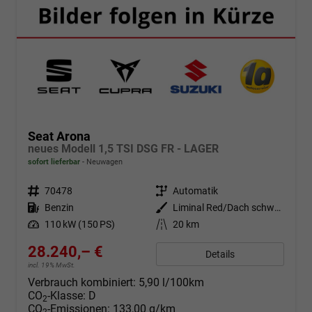
Seat Arona
neues Modell 1,5 TSI DSG FR - LAGER
sofort lieferbar
Neuwagen
Fahrzeugnr.
70478
Getriebe
Automatik
Kraftstoff
Benzin
Außenfarbe
Liminal Red/Dach schwarz Metallic (S60E)
Leistung
110 kW (150 PS)
Kilometerstand
20 km
28.240,– €
Details
incl. 19% MwSt.
Verbrauch kombiniert:
5,90 l/100km
CO
-Klasse:
D
2
CO
-Emissionen:
133,00 g/km
2