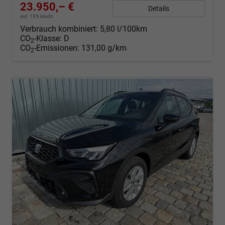
23.950,– €
Details
incl. 19% MwSt.
Verbrauch kombiniert:
5,80 l/100km
CO
-Klasse:
D
2
CO
-Emissionen:
131,00 g/km
2