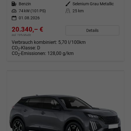
Kraftstoff
Benzin
Außenfarbe
Selenium Grau Metallic
Leistung
74 kW (101 PS)
Kilometerstand
25 km
01.08.2026
20.340,– €
Details
incl. 19% MwSt.
Verbrauch kombiniert:
5,70 l/100km
CO
-Klasse:
D
2
CO
-Emissionen:
128,00 g/km
2