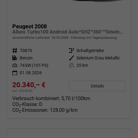
Peugeot 2008
Allure Turbo100 Android Auto*SHZ*360°*Totwinkel*Klimaauto
unverbindliche Lieferzeit:
30.09.2026
Fahrzeug mit Tageszulassung
Fahrzeugnr.
70870
Getriebe
Schaltgetriebe
Kraftstoff
Benzin
Außenfarbe
Selenium Grau Metallic
Leistung
74 kW (101 PS)
Kilometerstand
25 km
01.08.2026
20.340,– €
Details
incl. 19% MwSt.
Verbrauch kombiniert:
5,70 l/100km
CO
-Klasse:
D
2
CO
-Emissionen:
128,00 g/km
2