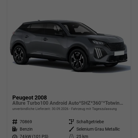
Peugeot 2008
Allure Turbo100 Android Auto*SHZ*360°*Totwinkel*Klimaauto
unverbindliche Lieferzeit:
30.09.2026
Fahrzeug mit Tageszulassung
Fahrzeugnr.
70869
Getriebe
Schaltgetriebe
Kraftstoff
Benzin
Außenfarbe
Selenium Grau Metallic
Leistung
74 kW (101 PS)
Kilometerstand
25 km