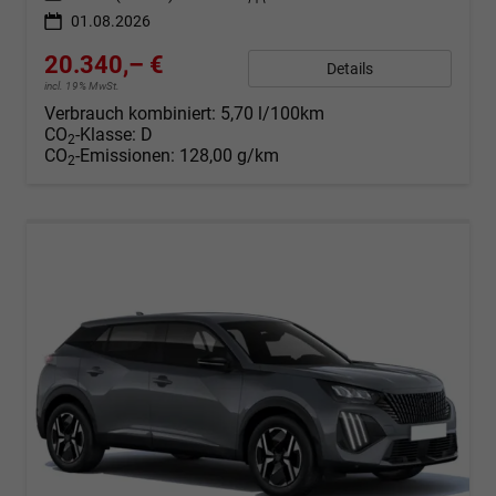
01.08.2026
20.340,– €
Details
incl. 19% MwSt.
Verbrauch kombiniert:
5,70 l/100km
CO
-Klasse:
D
2
CO
-Emissionen:
128,00 g/km
2