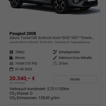
Peugeot 2008
Allure Turbo100 Android Auto*SHZ*360°*Totwinkel*Klimaauto
unverbindliche Lieferzeit:
30.09.2026
Fahrzeug mit Tageszulassung
Fahrzeugnr.
70862
Getriebe
Schaltgetriebe
Kraftstoff
Benzin
Außenfarbe
Selenium Grau Metallic
Leistung
74 kW (101 PS)
Kilometerstand
25 km
01.08.2026
20.340,– €
Details
incl. 19% MwSt.
Verbrauch kombiniert:
5,70 l/100km
CO
-Klasse:
D
2
CO
-Emissionen:
128,00 g/km
2