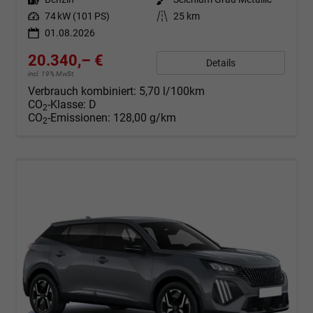
Leistung
74 kW (101 PS)
Kilometerstand
25 km
01.08.2026
20.340,– €
Details
incl. 19% MwSt.
Verbrauch kombiniert:
5,70 l/100km
CO
-Klasse:
D
2
CO
-Emissionen:
128,00 g/km
2