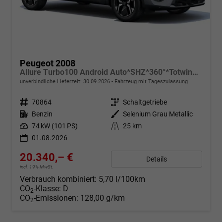
Peugeot 2008
Allure Turbo100 Android Auto*SHZ*360°*Totwinkel*Klimaauto
unverbindliche Lieferzeit:
30.09.2026
Fahrzeug mit Tageszulassung
Fahrzeugnr.
70864
Getriebe
Schaltgetriebe
Kraftstoff
Benzin
Außenfarbe
Selenium Grau Metallic
Leistung
74 kW (101 PS)
Kilometerstand
25 km
01.08.2026
20.340,– €
Details
incl. 19% MwSt.
Verbrauch kombiniert:
5,70 l/100km
CO
-Klasse:
D
2
CO
-Emissionen:
128,00 g/km
2