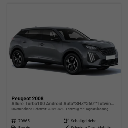
Peugeot 2008
Allure Turbo100 Android Auto*SHZ*360°*Totwinkel*Klimaauto
unverbindliche Lieferzeit:
30.09.2026
Fahrzeug mit Tageszulassung
Fahrzeugnr.
70865
Getriebe
Schaltgetriebe
Kraftstoff
Benzin
Außenfarbe
Selenium Grau Metallic