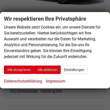
Wir respektieren Ihre Privatsphäre
Peugeot 2008
Unsere Website setzt Cookies ein, um unsere Dienste für
Allure Turbo100 Android Auto*SHZ*360°*Totwinkel*Klimaauto
Sie bereitzustellen. Hierbei berücksichtigen wir Ihre
unverbindliche Lieferzeit:
30.09.2026
Fahrzeug mit Tageszulassung
Auswahl und verarbeiten nur die Daten für Marketing,
Fahrzeugnr.
70868
Getriebe
Schaltgetriebe
Analytics und Personalisierung, für die Sie uns Ihr
Kraftstoff
Benzin
Außenfarbe
Selenium Grau Metallic
Einverständnis geben. Sie können Ihre Einwilligung
Leistung
74 kW (101 PS)
Kilometerstand
25 km
jederzeit mit Wirkung für die Zukunft widerrufen.
01.08.2026
Alle akzeptieren
Alle ablehnen
Einstellungen
20.340,– €
Details
incl. 19% MwSt.
Datenschutzerklärung
Impressum
Verbrauch kombiniert:
5,70 l/100km
CO
-Klasse:
D
2
CO
-Emissionen:
128,00 g/km
2