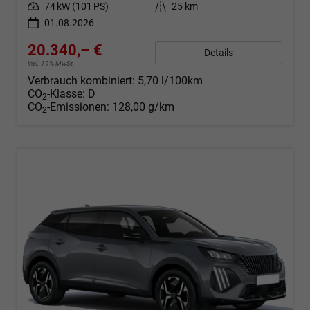
Leistung
74 kW (101 PS)
Kilometerstand
25 km
01.08.2026
20.340,– €
Details
incl. 19% MwSt.
Verbrauch kombiniert:
5,70 l/100km
CO
-Klasse:
D
2
CO
-Emissionen:
128,00 g/km
2