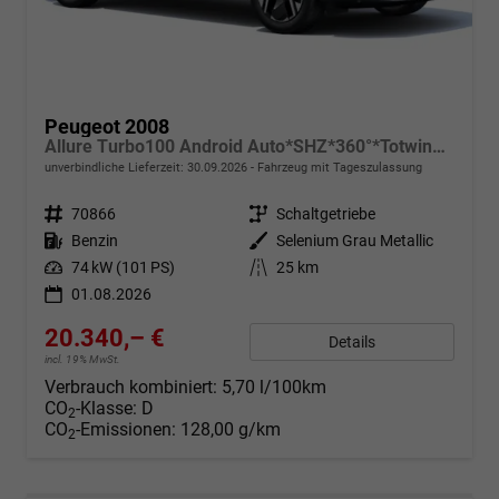
Peugeot 2008
Allure Turbo100 Android Auto*SHZ*360°*Totwinkel*Klimaauto
unverbindliche Lieferzeit:
30.09.2026
Fahrzeug mit Tageszulassung
Fahrzeugnr.
70866
Getriebe
Schaltgetriebe
Kraftstoff
Benzin
Außenfarbe
Selenium Grau Metallic
Leistung
74 kW (101 PS)
Kilometerstand
25 km
01.08.2026
20.340,– €
Details
incl. 19% MwSt.
Verbrauch kombiniert:
5,70 l/100km
CO
-Klasse:
D
2
CO
-Emissionen:
128,00 g/km
2