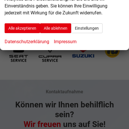
Weitere Fahrzeugangebote
Einverständnis geben. Sie können Ihre Einwilligung
jederzeit mit Wirkung für die Zukunft widerrufen.
Geparkte Fahrzeuge (
0
)
Alle akzeptieren
Alle ablehnen
Einstellungen
Anmelden
Datenschutzerklärung
Impressum
Kontaktaufnahme
Können wir Ihnen behilflich
sein?
Wir freuen
uns auf Sie!