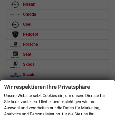
Nissan
Omoda
Opel
Peugeot
Porsche
Seat
Skoda
Suzuki
Toyota
Wir respektieren Ihre Privatsphäre
Volkswagen
Unsere Website setzt Cookies ein, um unsere Dienste für
Sie bereitzustellen. Hierbei berücksichtigen wir Ihre
Weitere
Auswahl und verarbeiten nur die Daten für Marketing,
Analytics und Personalisierung, für die Sie uns Ihr