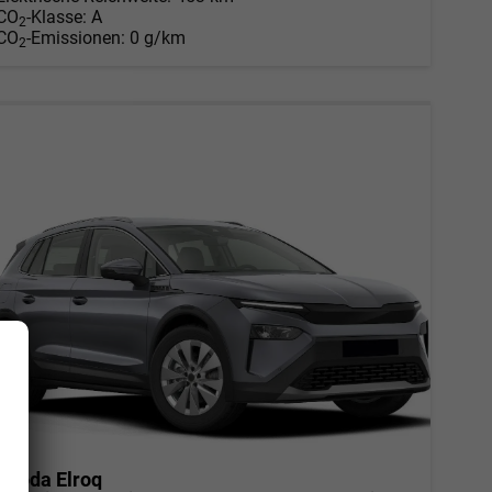
CO
-Klasse:
A
2
CO
-Emissionen:
0 g/km
2
Skoda Elroq