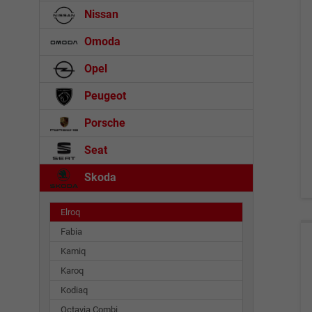
Nissan
Omoda
Opel
Peugeot
Porsche
Seat
Skoda
Elroq
Fabia
Kamiq
Karoq
Kodiaq
Octavia Combi