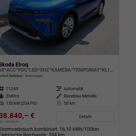
Skoda Elroq
60*ACC*PDC*LED*SHZ*KAMERA*TEMPOMAT*KLIMA*SMARTLINK*EL-HECKKLAPPE*19-ZOLL
sofort lieferbar
Neuwagen
Fahrzeugnr.
71249
Getriebe
Automatik
Kraftstoff
Elektro
Außenfarbe
Raceblau Metallic
Leistung
150 kW (204 PS)
Kilometerstand
50 km
38.840,– €
Details
incl. 19% MwSt.
Stromverbrauch kombiniert:
16,10 kWh/100km
Elektrische Reichweite:
394 km