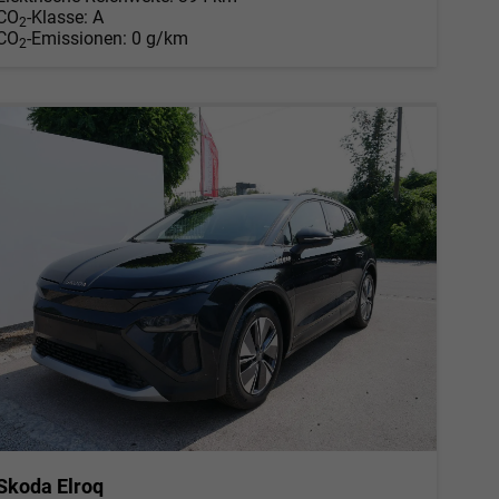
CO
-Klasse:
A
2
CO
-Emissionen:
0 g/km
2
Skoda Elroq