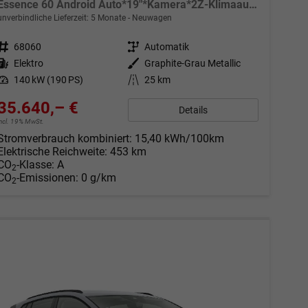
Essence 60 Android Auto*19"*Kamera*2Z-Klimaauto*Totwinkel*LED*Tempomat
unverbindliche Lieferzeit:
5 Monate
Neuwagen
Fahrzeugnr.
68060
Getriebe
Automatik
Kraftstoff
Elektro
Außenfarbe
Graphite-Grau Metallic
Leistung
140 kW (190 PS)
Kilometerstand
25 km
35.640,– €
Details
incl. 19% MwSt.
Stromverbrauch kombiniert:
15,40 kWh/100km
Elektrische Reichweite:
453 km
CO
-Klasse:
A
2
CO
-Emissionen:
0 g/km
2