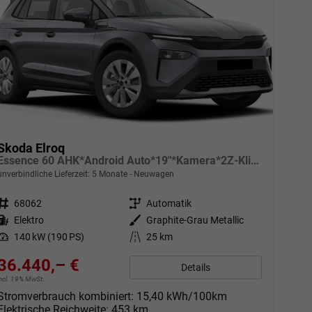
Skoda Elroq
Essence 60 AHK*Android Auto*19"*Kamera*2Z-Klimaauto*Totwinkel*LED*Tempomat
unverbindliche Lieferzeit:
5 Monate
Neuwagen
Fahrzeugnr.
68062
Getriebe
Automatik
Kraftstoff
Elektro
Außenfarbe
Graphite-Grau Metallic
Leistung
140 kW (190 PS)
Kilometerstand
25 km
36.440,– €
Details
incl. 19% MwSt.
Stromverbrauch kombiniert:
15,40 kWh/100km
Elektrische Reichweite:
453 km