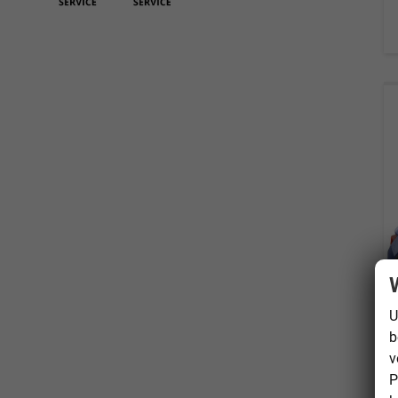
U
b
v
P