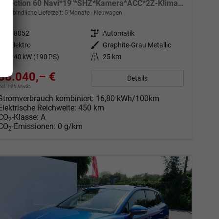
Selection 60 Navi*19"*SHZ*Kamera*ACC*2Z-Klimaauto*LED
unverbindliche Lieferzeit:
5 Monate
Neuwagen
Fahrzeugnr.
68052
Getriebe
Automatik
Kraftstoff
Elektro
Außenfarbe
Graphite-Grau Metallic
Leistung
140 kW (190 PS)
Kilometerstand
25 km
38.040,– €
Details
incl. 19% MwSt.
Stromverbrauch kombiniert:
16,80 kWh/100km
Elektrische Reichweite:
450 km
CO
-Klasse:
A
2
CO
-Emissionen:
0 g/km
2