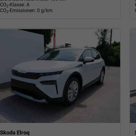
CO
-Klasse:
A
2
CO
-Emissionen:
0 g/km
2
Skoda Elroq