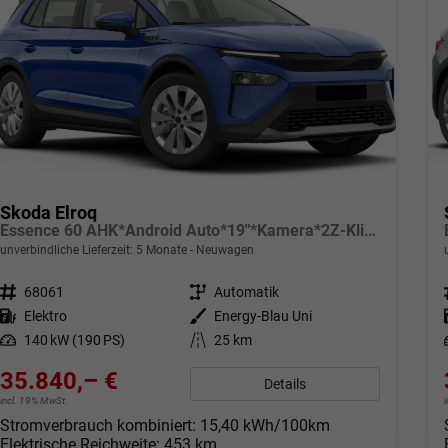
Skoda Elroq
Essence 60 AHK*Android Auto*19"*Kamera*2Z-Klimaauto*Totwinkel*LED*Tempomat
unverbindliche Lieferzeit:
5 Monate
Neuwagen
Fahrzeugnr.
68061
Getriebe
Automatik
Kraftstoff
Elektro
Außenfarbe
Energy-Blau Uni
Leistung
140 kW (190 PS)
Kilometerstand
25 km
35.840,– €
Details
incl. 19% MwSt.
Stromverbrauch kombiniert:
15,40 kWh/100km
Elektrische Reichweite:
453 km