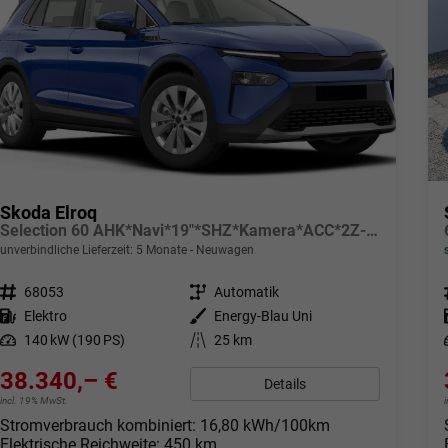
Skoda Elroq
Selection 60 AHK*Navi*19"*SHZ*Kamera*ACC*2Z-Klimaauto*LED
unverbindliche Lieferzeit:
5 Monate
Neuwagen
Fahrzeugnr.
68053
Getriebe
Automatik
Kraftstoff
Elektro
Außenfarbe
Energy-Blau Uni
Leistung
140 kW (190 PS)
Kilometerstand
25 km
38.340,– €
Details
incl. 19% MwSt.
Stromverbrauch kombiniert:
16,80 kWh/100km
Elektrische Reichweite:
450 km