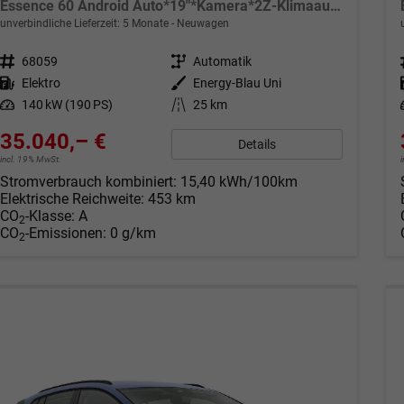
Essence 60 Android Auto*19"*Kamera*2Z-Klimaauto*Totwinkel*LED*Tempomat
unverbindliche Lieferzeit:
5 Monate
Neuwagen
Fahrzeugnr.
68059
Getriebe
Automatik
Kraftstoff
Elektro
Außenfarbe
Energy-Blau Uni
Leistung
140 kW (190 PS)
Kilometerstand
25 km
35.040,– €
Details
incl. 19% MwSt.
Stromverbrauch kombiniert:
15,40 kWh/100km
Elektrische Reichweite:
453 km
CO
-Klasse:
A
2
CO
-Emissionen:
0 g/km
2