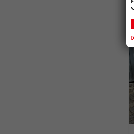
k
w
D