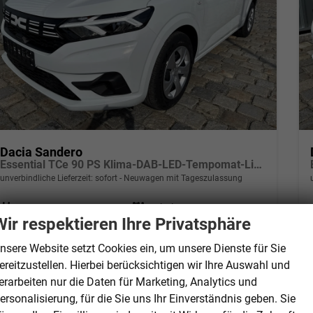
Dacia Sandero
Essential TCe 90 PS Klima-DAB-LED-Tempomat-Limiter-sofort
unverbindliche Lieferzeit: sofort
Neuwagen mit Tageszulassung
Fahrzeugnr.
70521
Getriebe
Schalt. 5-Gang
Wir respektieren Ihre Privatsphäre
Kraftstoff
Benzin
Außenfarbe
Weiß
Leistung
67 kW (91 PS)
Kilometerstand
10 km
nsere Website setzt Cookies ein, um unsere Dienste für Sie
01.01.2026
ereitzustellen. Hierbei berücksichtigen wir Ihre Auswahl und
erarbeiten nur die Daten für Marketing, Analytics und
16.350,– €
Details
ersonalisierung, für die Sie uns Ihr Einverständnis geben. Sie
incl. 19% MwSt.