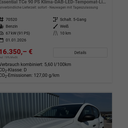
Essential TCe 90 PS Klima-DAB-LED-Tempomat-Limiter-sofort
unverbindliche Lieferzeit: sofort
Neuwagen mit Tageszulassung
Fahrzeugnr.
70520
Getriebe
Schalt. 5-Gang
Kraftstoff
Benzin
Außenfarbe
Weiß
Leistung
67 kW (91 PS)
Kilometerstand
10 km
01.01.2026
16.350,– €
Details
incl. 19% MwSt.
Verbrauch kombiniert:
5,60 l/100km
CO
-Klasse:
D
2
CO
-Emissionen:
127,00 g/km
2