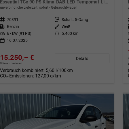
Essential TCe 90 PS Klima-DAB-LED-Tempomat-Limiter-sofort
unverbindliche Lieferzeit: sofort
Gebrauchtwagen
Fahrzeugnr.
70391
Getriebe
Schalt. 5-Gang
Kraftstoff
Benzin
Außenfarbe
Weiß
Leistung
67 kW (91 PS)
Kilometerstand
5.400 km
16.07.2025
15.250,– €
Details
Differenzbesteuert
Verbrauch kombiniert:
5,60 l/100km
CO
-Emissionen:
127,00 g/km
2