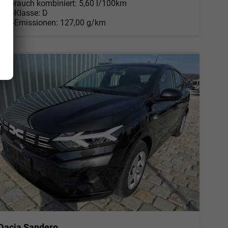
Verbrauch kombiniert:
5,60 l/100km
CO
-Klasse:
D
2
CO
-Emissionen:
127,00 g/km
2
Dacia Sandero