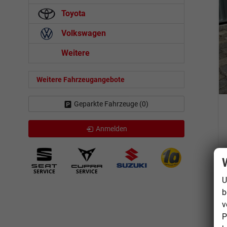
Toyota
Volkswagen
Weitere
Weitere Fahrzeugangebote
Geparkte Fahrzeuge (
0
)
Anmelden
U
b
v
P