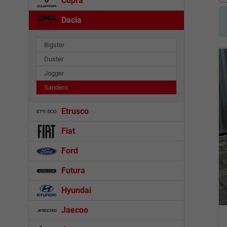
Cupra
Dacia
Bigster
Duster
Jogger
Sandero
Etrusco
Fiat
Ford
Futura
Hyundai
Jaecoo