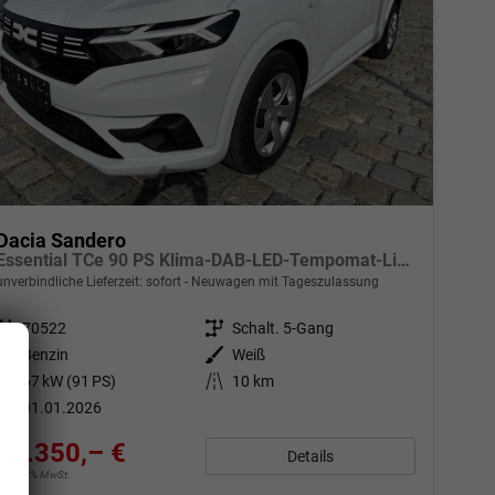
Dacia Sandero
Essential TCe 90 PS Klima-DAB-LED-Tempomat-Limiter-sofort
unverbindliche Lieferzeit: sofort
Neuwagen mit Tageszulassung
Fahrzeugnr.
70522
Getriebe
Schalt. 5-Gang
Kraftstoff
Benzin
Außenfarbe
Weiß
Leistung
67 kW (91 PS)
Kilometerstand
10 km
01.01.2026
16.350,– €
Details
incl. 19% MwSt.