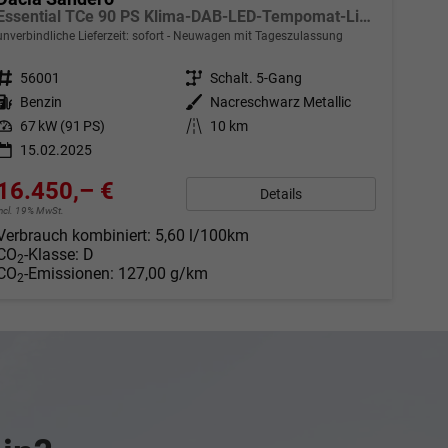
Essential TCe 90 PS Klima-DAB-LED-Tempomat-Limiter-Sofort
unverbindliche Lieferzeit: sofort
Neuwagen mit Tageszulassung
Fahrzeugnr.
56001
Getriebe
Schalt. 5-Gang
Kraftstoff
Benzin
Außenfarbe
Nacreschwarz Metallic
Leistung
67 kW (91 PS)
Kilometerstand
10 km
15.02.2025
16.450,– €
Details
incl. 19% MwSt.
Verbrauch kombiniert:
5,60 l/100km
CO
-Klasse:
D
2
CO
-Emissionen:
127,00 g/km
2