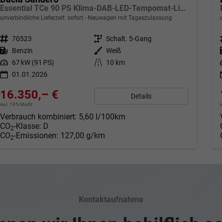
Essential TCe 90 PS Klima-DAB-LED-Tempomat-Limiter-sofort
unverbindliche Lieferzeit: sofort
Neuwagen mit Tageszulassung
Fahrzeugnr.
70523
Getriebe
Schalt. 5-Gang
Kraftstoff
Benzin
Außenfarbe
Weiß
Leistung
67 kW (91 PS)
Kilometerstand
10 km
01.01.2026
16.350,– €
Details
incl. 19% MwSt.
Verbrauch kombiniert:
5,60 l/100km
CO
-Klasse:
D
2
CO
-Emissionen:
127,00 g/km
2
Kontaktaufnahme