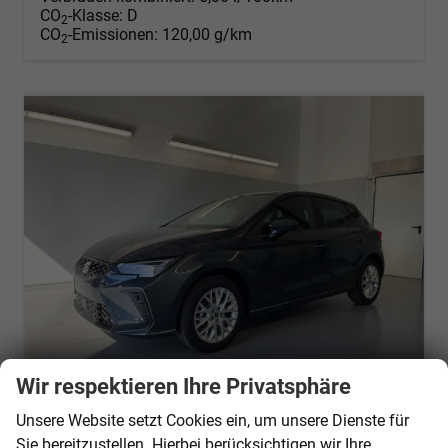
CO
-Klasse:
D
2
CO
-Emissionen:
120,00 g/km
2
Wir respektieren Ihre Privatsphäre
Unsere Website setzt Cookies ein, um unsere Dienste für
Seat Ibiza
Sie bereitzustellen. Hierbei berücksichtigen wir Ihre
Style 80PS Voll-LED+Kessy+PDC+Alarm+Sitzheizung+Kamera+App-Connect