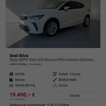
Seat Ibiza
Style 80PS Voll-LED+Kessy+PDC+Alarm+Sitzheizung+Kamera+App-Connect
sofort lieferbar
Neuwagen
Fahrzeugnr.
68356
Getriebe
Schalt. 5-Gang
Kraftstoff
Benzin
Außenfarbe
[B4B4] Weiß
Leistung
59 kW (80 PS)
Kilometerstand
20 km
19.490,– €
Details
incl. 19% MwSt.
Verbrauch kombiniert:
5,30 l/100km