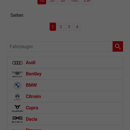
10
20
50
100
250
Seiten:
1
2
3
4
Fahrzeugnr.
Audi
Bentley
BMW
Citroën
Cupra
Dacia