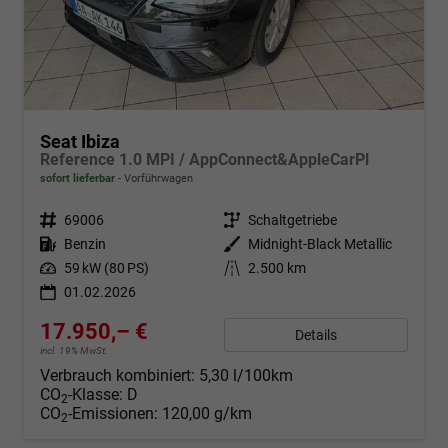
Seat Ibiza
Reference 1.0 MPI / AppConnect&AppleCarPl
sofort lieferbar
Vorführwagen
Fahrzeugnr.
69006
Getriebe
Schaltgetriebe
Kraftstoff
Benzin
Außenfarbe
Midnight-Black Metallic
Leistung
59 kW (80 PS)
Kilometerstand
2.500 km
01.02.2026
17.950,– €
Details
incl. 19% MwSt.
Verbrauch kombiniert:
5,30 l/100km
CO
-Klasse:
D
2
CO
-Emissionen:
120,00 g/km
2