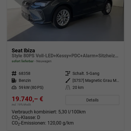
Seat Ibiza
Style 80PS Voll-LED+Kessy+PDC+Alarm+Sitzheizung+Kamera+App-Connect
sofort lieferbar
Neuwagen
Fahrzeugnr.
68358
Getriebe
Schalt. 5-Gang
Kraftstoff
Benzin
Außenfarbe
[S7S7] Magnetic Grau Metallic
Leistung
59 kW (80 PS)
Kilometerstand
20 km
19.740,– €
Details
incl. 19% MwSt.
Verbrauch kombiniert:
5,30 l/100km
CO
-Klasse:
D
2
CO
-Emissionen:
120,00 g/km
2