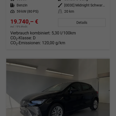
Kraftstoff
Benzin
Außenfarbe
[0E0E] Midnight Schwarz Metallic
Leistung
59 kW (80 PS)
Kilometerstand
20 km
19.740,– €
Details
incl. 19% MwSt.
Verbrauch kombiniert:
5,30 l/100km
CO
-Klasse:
D
2
CO
-Emissionen:
120,00 g/km
2