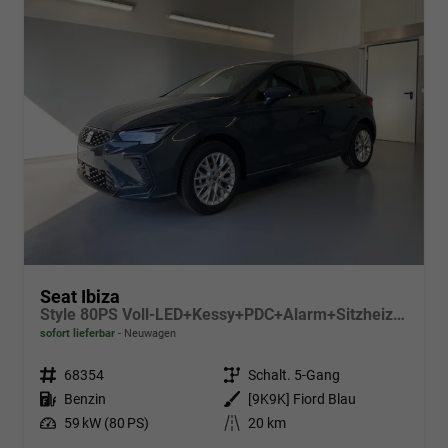
Seat Ibiza
Style 80PS Voll-LED+Kessy+PDC+Alarm+Sitzheizung+Kamera+App-Connect
sofort lieferbar
Neuwagen
Fahrzeugnr.
68354
Getriebe
Schalt. 5-Gang
Kraftstoff
Benzin
Außenfarbe
[9K9K] Fiord Blau
Leistung
59 kW (80 PS)
Kilometerstand
20 km