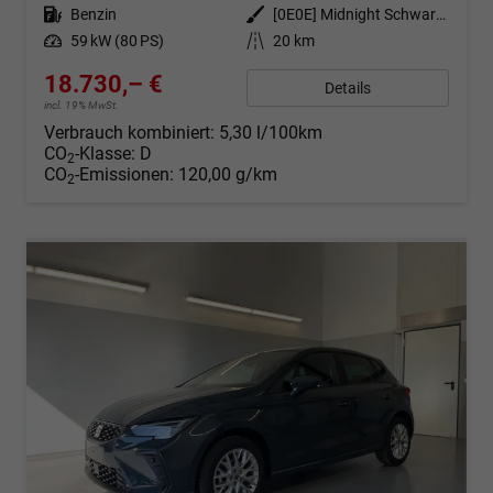
Kraftstoff
Benzin
Außenfarbe
[0E0E] Midnight Schwarz Metallic
Leistung
59 kW (80 PS)
Kilometerstand
20 km
18.730,– €
Details
incl. 19% MwSt.
Verbrauch kombiniert:
5,30 l/100km
CO
-Klasse:
D
2
CO
-Emissionen:
120,00 g/km
2