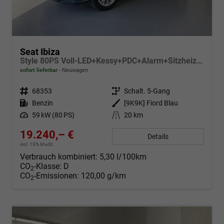
Seat Ibiza
Style 80PS Voll-LED+Kessy+PDC+Alarm+Sitzheizung+Kamera+App-Connect
sofort lieferbar
Neuwagen
Fahrzeugnr.
68353
Getriebe
Schalt. 5-Gang
Kraftstoff
Benzin
Außenfarbe
[9K9K] Fiord Blau
Leistung
59 kW (80 PS)
Kilometerstand
20 km
19.240,– €
Details
incl. 19% MwSt.
Verbrauch kombiniert:
5,30 l/100km
CO
-Klasse:
D
2
CO
-Emissionen:
120,00 g/km
2