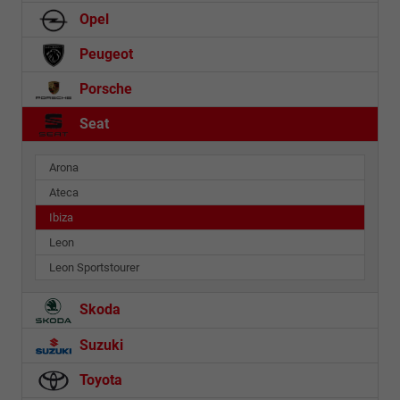
Opel
Peugeot
Porsche
Seat
Arona
Ateca
Ibiza
Leon
Leon Sportstourer
Skoda
Suzuki
Toyota