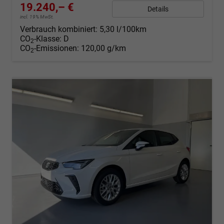
19.240,– €
Details
incl. 19% MwSt.
Verbrauch kombiniert:
5,30 l/100km
CO
-Klasse:
D
2
CO
-Emissionen:
120,00 g/km
2