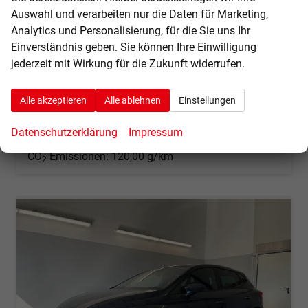
sofort lieferbar
Neuwagen
Auswahl und verarbeiten nur die Daten für Marketing,
Analytics und Personalisierung, für die Sie uns Ihr
Fahrzeugnr.
68357
Getriebe
Schalt. 5-Gang
Einverständnis geben. Sie können Ihre Einwilligung
Kraftstoff
Benzin
Außenfarbe
[S7S7] Magnetic Grau Metallic
jederzeit mit Wirkung für die Zukunft widerrufen.
Leistung
59 kW (80 PS)
Kilometerstand
20 km
19.740,– €
Alle akzeptieren
Alle ablehnen
Einstellungen
Details
incl. 19% MwSt.
Verbrauch kombiniert:
5,30 l/100km
Datenschutzerklärung
Impressum
CO
-Klasse:
D
2
CO
-Emissionen:
120,00 g/km
2