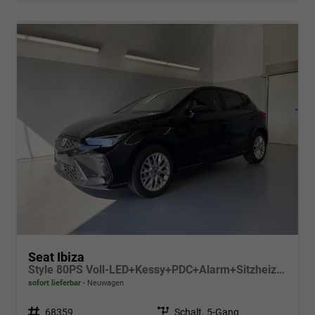
Seat Ibiza
Style 80PS Voll-LED+Kessy+PDC+Alarm+Sitzheizung+Kamera+App-Connect
sofort lieferbar
Neuwagen
Fahrzeugnr.
68359
Getriebe
Schalt. 5-Gang