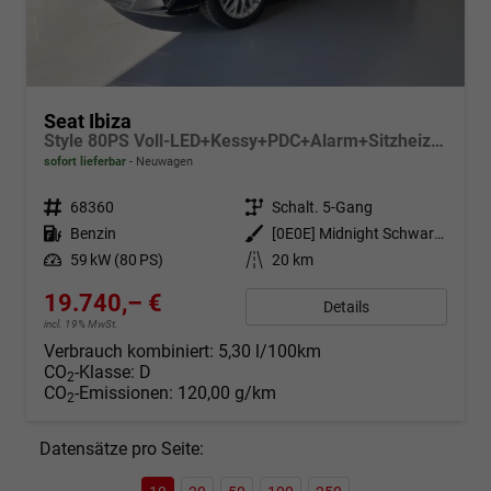
Seat Ibiza
Style 80PS Voll-LED+Kessy+PDC+Alarm+Sitzheizung+Kamera+App-Connect
sofort lieferbar
Neuwagen
Fahrzeugnr.
68360
Getriebe
Schalt. 5-Gang
Kraftstoff
Benzin
Außenfarbe
[0E0E] Midnight Schwarz Metallic
Leistung
59 kW (80 PS)
Kilometerstand
20 km
19.740,– €
Details
incl. 19% MwSt.
Verbrauch kombiniert:
5,30 l/100km
CO
-Klasse:
D
2
CO
-Emissionen:
120,00 g/km
2
Datensätze pro Seite: