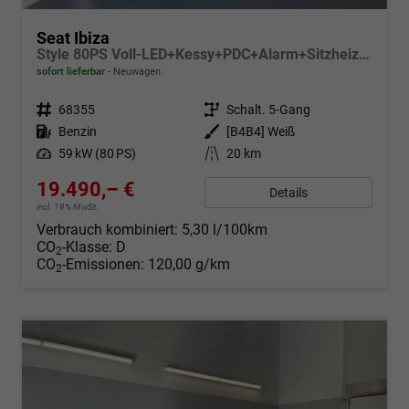
Seat Ibiza
Style 80PS Voll-LED+Kessy+PDC+Alarm+Sitzheizung+Kamera+App-Connect
sofort lieferbar
Neuwagen
Fahrzeugnr.
68355
Getriebe
Schalt. 5-Gang
Kraftstoff
Benzin
Außenfarbe
[B4B4] Weiß
Leistung
59 kW (80 PS)
Kilometerstand
20 km
19.490,– €
Details
incl. 19% MwSt.
Verbrauch kombiniert:
5,30 l/100km
CO
-Klasse:
D
2
CO
-Emissionen:
120,00 g/km
2