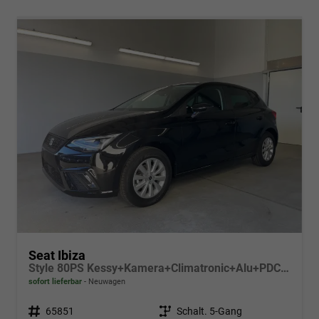
Seat Ibiza
Style 80PS Kessy+Kamera+Climatronic+Alu+PDCvohi+Sitzheiz+App-Connect+DAB
sofort lieferbar
Neuwagen
Fahrzeugnr.
65851
Getriebe
Schalt. 5-Gang