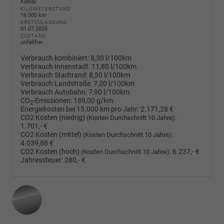
Kombi
KILOMETERSTAND
16.000 km
ERSTZULASSUNG
01.07.2025
ZUSTAND
unfallfrei
Verbrauch kombiniert:
8,30 l/100km
Verbrauch Innenstadt:
11,80 l/100km
Verbrauch Stadtrand:
8,50 l/100km
Verbrauch Landstraße:
7,20 l/100km
Verbrauch Autobahn:
7,90 l/100km
CO
-Emissionen:
189,00 g/km
2
Energiekosten bei 15.000 km pro Jahr:
2.171,28 €
CO2 Kosten (niedrig)
:
(Kosten Durchschnitt 10 Jahre)
1.701,- €
CO2 Kosten (mittel)
:
(Kosten Durchschnitt 10 Jahre)
4.039,88 €
CO2 Kosten (hoch)
:
6.237,- €
(Kosten Durchschnitt 10 Jahre)
Jahressteuer:
280,- €