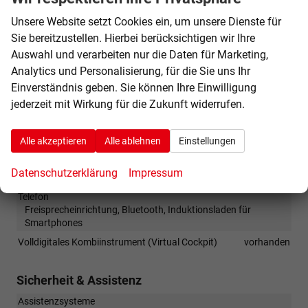
Sitze: Lordosenstütze
Fahrer
Unsere Website setzt Cookies ein, um unsere Dienste für
Sitze: Verstellbarkeit
Sie bereitzustellen. Hierbei berücksichtigen wir Ihre
Elektrisch verstellbarer Fahrersitz, Höhenverstellbarer
Auswahl und verarbeiten nur die Daten für Marketing,
Fahrersitz
Analytics und Personalisierung, für die Sie uns Ihr
Einverständnis geben. Sie können Ihre Einwilligung
Infotainment & Kommunikation
jederzeit mit Wirkung für die Zukunft widerrufen.
Assistenzsysteme
Sprachsteuerung
Audioanlage
Schnittstelle USB, Android Auto, Apple CarPlay
Alle akzeptieren
Alle ablehnen
Einstellungen
Bordcomputer
vorhanden
Datenschutzerklärung
Impressum
Navigationssystem
Navigation, Navigation per Audio
Telefon
Freisprecheinrichtung, Bluetooth, Induktionsladen für
Smartphones
Volldigitales Kombiinstrument (Virtual Cockpit)
vorhanden
Sicherheit & Assistenz
Assistenzsysteme