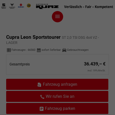
Cupra Leon Sportstourer
ST 2,0 TSI DSG 4x4 VZ -
LAGER
Fahrzeugnr.:
66560
sofort lieferbar
Gebrauchtwagen
36.439,– €
Gesamtpreis
incl. 19% MwSt.
Fahrzeug anfragen
Wir rufen Sie an
Fahrzeug parken