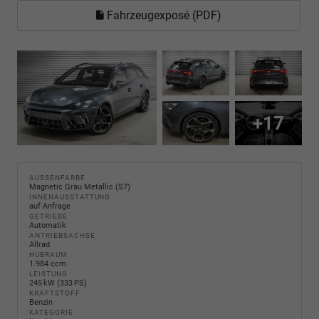
Fahrzeugexposé (PDF)
+17
AUSSENFARBE
Magnetic Grau Metallic (S7)
INNENAUSSTATTUNG
auf Anfrage
GETRIEBE
Automatik
ANTRIEBSACHSE
Allrad
HUBRAUM
1.984 ccm
LEISTUNG
245 kW (333 PS)
KRAFTSTOFF
Benzin
KATEGORIE