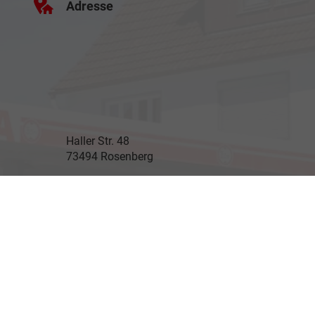
Adresse
Haller Str. 48
73494 Rosenberg
Öffnungszeiten