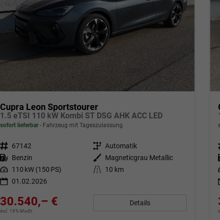
Cupra Leon Sportstourer
1.5 eTSI 110 kW Kombi ST DSG AHK ACC LED
sofort lieferbar
Fahrzeug mit Tageszulassung
Fahrzeugnr.
67142
Getriebe
Automatik
Kraftstoff
Benzin
Außenfarbe
Magneticgrau Metallic
Leistung
110 kW (150 PS)
Kilometerstand
10 km
01.02.2026
30.540,– €
Details
incl. 19% MwSt.