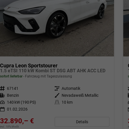
Cupra Leon Sportstourer
1.5 eTSI 110 kW Kombi ST DSG ABT AHK ACC LED
sofort lieferbar
Fahrzeug mit Tageszulassung
Fahrzeugnr.
67141
Getriebe
Automatik
Kraftstoff
Benzin
Außenfarbe
Nevadaweiß Metallic
Leistung
140 kW (190 PS)
Kilometerstand
10 km
01.02.2026
32.890,– €
Details
incl. 19% MwSt.