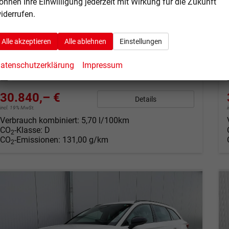
önnen Ihre Einwilligung jederzeit mit Wirkung für die Zukunft
1.5 eTSI 110 kW Kombi ST DSG Edge AHK ACC LED
iderrufen.
sofort lieferbar
Fahrzeug mit Tageszulassung
Fahrzeugnr.
67148
Getriebe
Automatik
Alle akzeptieren
Alle ablehnen
Einstellungen
Kraftstoff
Benzin
Außenfarbe
Fjord-Blau
atenschutzerklärung
Impressum
Leistung
110 kW (150 PS)
Kilometerstand
10 km
01.02.2026
30.840,– €
Details
incl. 19% MwSt.
Verbrauch kombiniert:
5,70 l/100km
CO
-Klasse:
D
2
CO
-Emissionen:
131,00 g/km
2