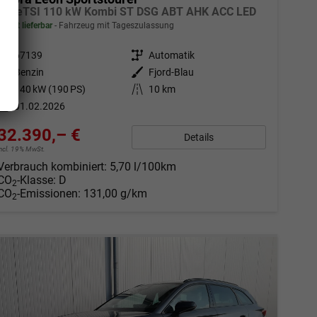
1.5 eTSI 110 kW Kombi ST DSG ABT AHK ACC LED
sofort lieferbar
Fahrzeug mit Tageszulassung
Fahrzeugnr.
67139
Getriebe
Automatik
Kraftstoff
Benzin
Außenfarbe
Fjord-Blau
Leistung
140 kW (190 PS)
Kilometerstand
10 km
01.02.2026
32.390,– €
Details
incl. 19% MwSt.
Verbrauch kombiniert:
5,70 l/100km
CO
-Klasse:
D
2
CO
-Emissionen:
131,00 g/km
2