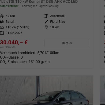
1.5 eTSI 110 kW Kombi ST DSG AHK ACC LED
sofort lieferbar
Fahrzeug mit Tageszulassung
Fahrzeugnr.
67138
Getriebe
Automatik
Kraftstoff
Benzin
Außenfarbe
Fjord-Blau
Leistung
110 kW (150 PS)
Kilometerstand
10 km
01.02.2026
30.040,– €
Details
incl. 19% MwSt.
Verbrauch kombiniert:
5,70 l/100km
CO
-Klasse:
D
2
CO
-Emissionen:
131,00 g/km
2