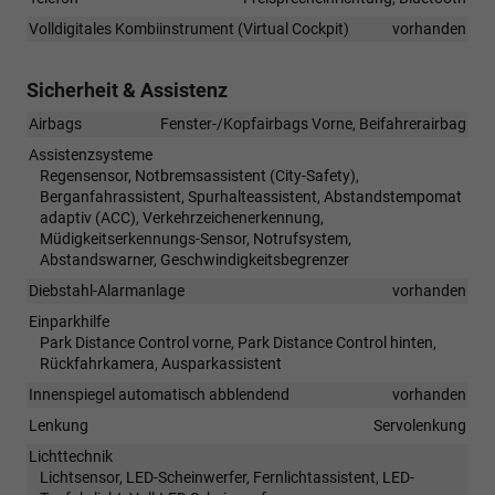
Volldigitales Kombiinstrument (Virtual Cockpit)
vorhanden
Sicherheit & Assistenz
Airbags
Fenster-/Kopfairbags Vorne, Beifahrerairbag
Assistenzsysteme
Regensensor, Notbremsassistent (City-Safety),
Berganfahrassistent, Spurhalteassistent, Abstandstempomat
adaptiv (ACC), Verkehrzeichenerkennung,
Müdigkeitserkennungs-Sensor, Notrufsystem,
Abstandswarner, Geschwindigkeitsbegrenzer
Diebstahl-Alarmanlage
vorhanden
Einparkhilfe
Park Distance Control vorne, Park Distance Control hinten,
Rückfahrkamera, Ausparkassistent
Innenspiegel automatisch abblendend
vorhanden
Lenkung
Servolenkung
Lichttechnik
Lichtsensor, LED-Scheinwerfer, Fernlichtassistent, LED-