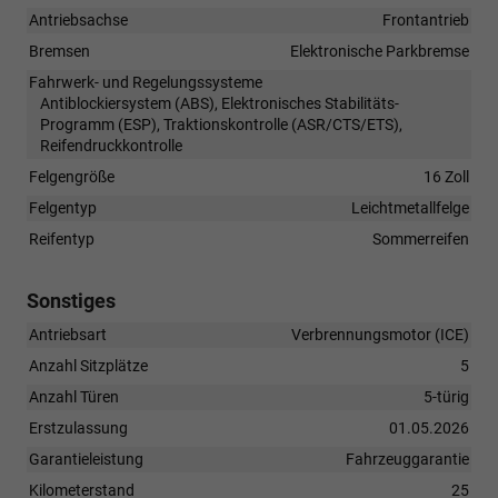
Antriebsachse
Frontantrieb
Bremsen
Elektronische Parkbremse
Fahrwerk- und Regelungssysteme
Antiblockiersystem (ABS), Elektronisches Stabilitäts-
Programm (ESP), Traktionskontrolle (ASR/CTS/ETS),
Reifendruckkontrolle
Felgengröße
16 Zoll
Felgentyp
Leichtmetallfelge
Reifentyp
Sommerreifen
Sonstiges
Antriebsart
Verbrennungsmotor (ICE)
Anzahl Sitzplätze
5
Anzahl Türen
5-türig
Erstzulassung
01.05.2026
Garantieleistung
Fahrzeuggarantie
Kilometerstand
25