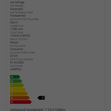
auf Anfrage
GETRIEBE
Automatik
ANTRIEBSACHSE
Frontantrieb
SCHADSTOFFKLASSE
Euro 6
HUBRAUM
1.598 ccm
LEISTUNG
110 kW (150 PS)
KRAFTSTOFF
Benzin
KATEGORIE
Limousine
KILOMETERSTAND
25 km
ERSTZULASSUNG
01.05.2026
ZUSTAND
unfallfrei
Verbrauch kombiniert:
7,10 l/100km