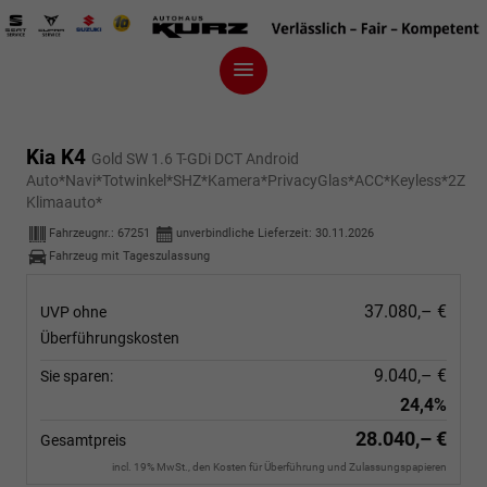
Kia K4
Gold SW 1.6 T-GDi DCT Android
Auto*Navi*Totwinkel*SHZ*Kamera*PrivacyGlas*ACC*Keyless*2Z
Klimaauto*
Fahrzeugnr.:
67251
unverbindliche Lieferzeit:
30.11.2026
Fahrzeug mit Tageszulassung
37.080,– €
UVP ohne
Überführungskosten
9.040,– €
Sie sparen:
24,4%
28.040,– €
Gesamtpreis
incl. 19% MwSt., den Kosten für Überführung und Zulassungspapieren