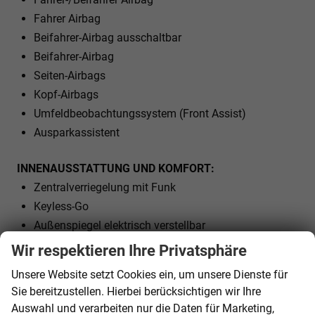
Fahrer Airbag
Beifahrer-Airbag ausschaltbar
Beifahrer-Airbag
Seiten-Airbags
Kopf-Airbags
Umfeldbeobachtungssystem (Front Assist)
Ausparkassistent
INNENAUSSTATTUNG UND KOMFORT:
Zentralverriegelung mit Funk
Keyless-Go
Außenspiegel elektrisch verstellbar
Außenspiegel beheizbar
Wir respektieren Ihre Privatsphäre
Außenspiegel elektrisch anklappbar
Unsere Website setzt Cookies ein, um unsere Dienste für
Elektrische Fensterheber vorne und hinten
Sie bereitzustellen. Hierbei berücksichtigen wir Ihre
Polsterstoff
Auswahl und verarbeiten nur die Daten für Marketing,