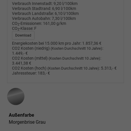
Verbrauch Innenstadt:
9,20 l/100km
Verbrauch Stadtrand:
6,90 l/100km
Verbrauch Landstraße:
6,10 l/100km
Verbrauch Autobahn:
7,30 l/100km
CO
-Emissionen:
161,00 g/km
2
CO
-Klasse:
F
2
Download
Energiekosten bei 15.000 km pro Jahr:
1.857,36 €
CO2 Kosten (niedrig)
:
(Kosten Durchschnitt 10 Jahre)
1.449,- €
CO2 Kosten (mittel)
:
(Kosten Durchschnitt 10 Jahre)
3.441,38 €
CO2 Kosten (hoch)
:
5.313,- €
(Kosten Durchschnitt 10 Jahre)
Jahressteuer:
183,- €
Außenfarbe
Morgenbrise Grau