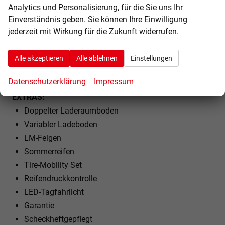
Vordersitze höhenverstellbar
Analytics und Personalisierung, für die Sie uns Ihr
Armlehnen vorne und hinten
Einverständnis geben. Sie können Ihre Einwilligung
Kindersitzvorbereitung (ISOFIX)
jederzeit mit Wirkung für die Zukunft widerrufen.
Rücksitzbank teilbar
Lenkrad höhenverstellbar
Alle akzeptieren
Alle ablehnen
Einstellungen
Lenkradheizung
Datenschutzerklärung
Impressum
EXTRAS:
Doppelter Laderaumboden
Variabler Ladeboden
LM-Felgen
Sommerreifen
Tire-Mobility Set
Reifendruckkontrolle
LED-Tagfahrlicht
Garantie
Scheckheftgepflegt