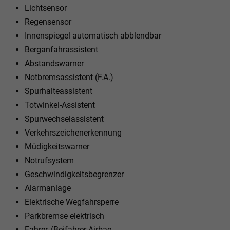
Lichtsensor
Regensensor
Innenspiegel automatisch abblendbar
Berganfahrassistent
Abstandswarner
Notbremsassistent (F.A.)
Spurhalteassistent
Totwinkel-Assistent
Spurwechselassistent
Verkehrszeichenerkennung
Müdigkeitswarner
Notrufsystem
Geschwindigkeitsbegrenzer
Alarmanlage
Elektrische Wegfahrsperre
Parkbremse elektrisch
Fahrer-/Beifahrer Airbag