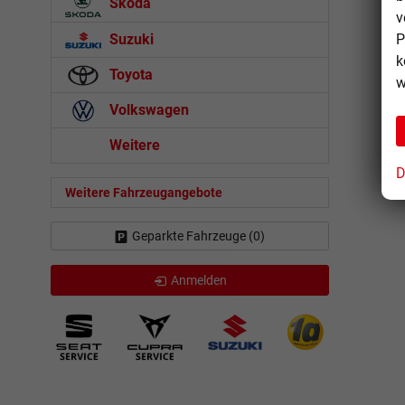
Skoda
v
P
Suzuki
k
Toyota
w
Volkswagen
Weitere
D
Weitere Fahrzeugangebote
Geparkte Fahrzeuge (
0
)
Anmelden