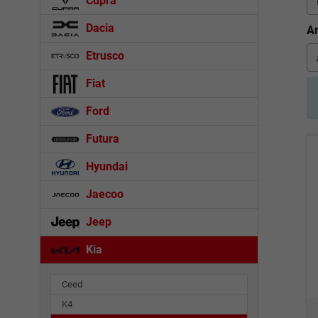
Cupra
Dacia
An
Etrusco
Fiat
Ford
Futura
Hyundai
Jaecoo
Jeep
Kia
Ceed
K4