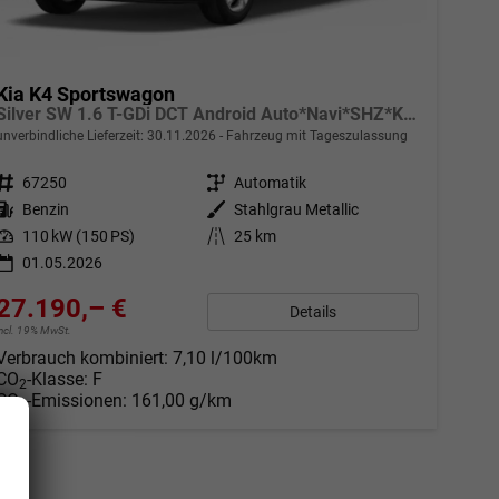
Kia K4 Sportswagon
Silver SW 1.6 T-GDi DCT Android Auto*Navi*SHZ*Kamera*ACC*Keyless*2Z Klimaauto*
unverbindliche Lieferzeit:
30.11.2026
Fahrzeug mit Tageszulassung
Fahrzeugnr.
67250
Getriebe
Automatik
Kraftstoff
Benzin
Außenfarbe
Stahlgrau Metallic
Leistung
110 kW (150 PS)
Kilometerstand
25 km
01.05.2026
27.190,– €
Details
incl. 19% MwSt.
Verbrauch kombiniert:
7,10 l/100km
CO
-Klasse:
F
2
CO
-Emissionen:
161,00 g/km
2