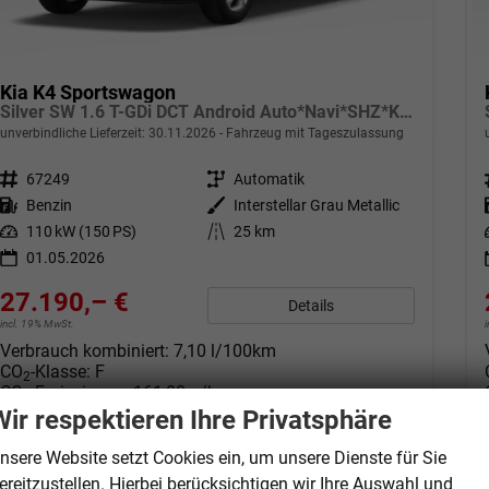
Kia K4 Sportswagon
Silver SW 1.6 T-GDi DCT Android Auto*Navi*SHZ*Kamera*ACC*Keyless*2Z Klimaauto*
unverbindliche Lieferzeit:
30.11.2026
Fahrzeug mit Tageszulassung
Fahrzeugnr.
67249
Getriebe
Automatik
Kraftstoff
Benzin
Außenfarbe
Interstellar Grau Metallic
Leistung
110 kW (150 PS)
Kilometerstand
25 km
01.05.2026
27.190,– €
Details
incl. 19% MwSt.
Verbrauch kombiniert:
7,10 l/100km
CO
-Klasse:
F
2
CO
-Emissionen:
161,00 g/km
2
Wir respektieren Ihre Privatsphäre
nsere Website setzt Cookies ein, um unsere Dienste für Sie
ereitzustellen. Hierbei berücksichtigen wir Ihre Auswahl und