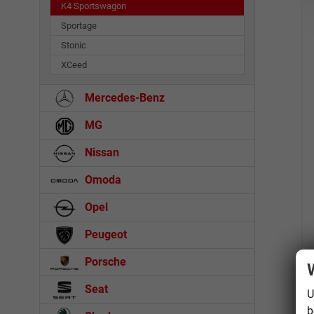
K4 Sportswagon
Sportage
Stonic
XCeed
Mercedes-Benz
MG
Nissan
Omoda
Opel
Peugeot
Porsche
Seat
U
b