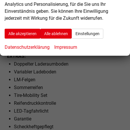
Vordersitze höhenverstellbar
Analytics und Personalisierung, für die Sie uns Ihr
Armlehnen vorne und hinten
Einverständnis geben. Sie können Ihre Einwilligung
Kindersitzvorbereitung (ISOFIX)
jederzeit mit Wirkung für die Zukunft widerrufen.
Rücksitzbank teilbar
Lenkrad höhenverstellbar
Alle akzeptieren
Alle ablehnen
Einstellungen
Lenkradheizung
Datenschutzerklärung
Impressum
EXTRAS:
Doppelter Laderaumboden
Variabler Ladeboden
LM-Felgen
Sommerreifen
Tire-Mobility Set
Reifendruckkontrolle
LED-Tagfahrlicht
Garantie
Scheckheftgepflegt