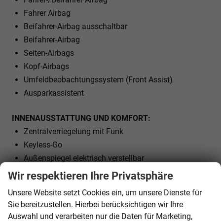
Fahrer Airbag
Beifahrer-Airbag ausschaltbar
Beifahrer-Airbag
Seiten-Airbags
Kopf-Airbags
Umfeldbeobachtungssystem (Front Assist)
Ausparkassistent
INNENAUSSTATTUNG UND KOMFORT:
Zentralverriegelung mit Funk
Keyless-Go
Außenspiegel elektrisch verstellbar
Außenspiegel beheizbar
Wir respektieren Ihre Privatsphäre
Außenspiegel elektrisch anklappbar
Unsere Website setzt Cookies ein, um unsere Dienste für
Elektrische Fensterheber vorne und hinten
Sie bereitzustellen. Hierbei berücksichtigen wir Ihre
Polsterstoff
Auswahl und verarbeiten nur die Daten für Marketing,