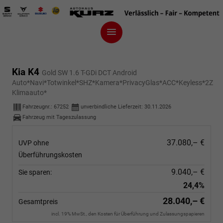
Kia K4
Gold SW 1.6 T-GDi DCT Android
Auto*Navi*Totwinkel*SHZ*Kamera*PrivacyGlas*ACC*Keyless*2Z
Klimaauto*
Fahrzeugnr.:
67252
unverbindliche Lieferzeit:
30.11.2026
Fahrzeug mit Tageszulassung
37.080,– €
UVP ohne
Überführungskosten
9.040,– €
Sie sparen:
24,4%
28.040,– €
Gesamtpreis
incl. 19% MwSt., den Kosten für Überführung und Zulassungspapieren