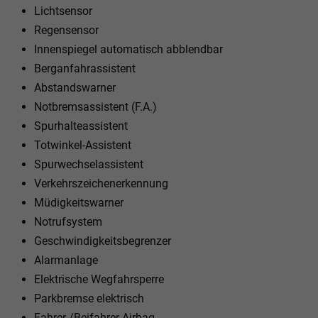
Lichtsensor
Regensensor
Innenspiegel automatisch abblendbar
Berganfahrassistent
Abstandswarner
Notbremsassistent (F.A.)
Spurhalteassistent
Totwinkel-Assistent
Spurwechselassistent
Verkehrszeichenerkennung
Müdigkeitswarner
Notrufsystem
Geschwindigkeitsbegrenzer
Alarmanlage
Elektrische Wegfahrsperre
Parkbremse elektrisch
Fahrer-/Beifahrer Airbag