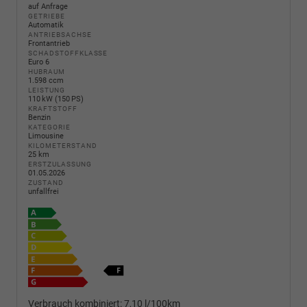
auf Anfrage
GETRIEBE
Automatik
ANTRIEBSACHSE
Frontantrieb
SCHADSTOFFKLASSE
Euro 6
HUBRAUM
1.598 ccm
LEISTUNG
110 kW (150 PS)
KRAFTSTOFF
Benzin
KATEGORIE
Limousine
KILOMETERSTAND
25 km
ERSTZULASSUNG
01.05.2026
ZUSTAND
unfallfrei
Verbrauch kombiniert:
7,10 l/100km