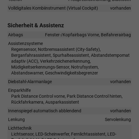
Volldigitales Kombiinstrument (Virtual Cockpit)
vorhanden
Sicherheit & Assistenz
Airbags
Fenster-/Kopfairbags Vorne, Beifahrerairbag
Assistenzsysteme
Regensensor, Notbremsassistent (City-Safety),
Berganfahrassistent, Spurhalteassistent, Abstandstempomat
adaptiv (ACC), Verkehrzeichenerkennung,
Müdigkeitserkennungs-Sensor, Notrufsystem,
Abstandswarner, Geschwindigkeitsbegrenzer
Diebstahl-Alarmanlage
vorhanden
Einparkhilfe
Park Distance Control vorne, Park Distance Control hinten,
Rückfahrkamera, Ausparkassistent
Innenspiegel automatisch abblendend
vorhanden
Lenkung
Servolenkung
Lichttechnik
Lichtsensor, LED-Scheinwerfer, Fernlichtassistent, LED-