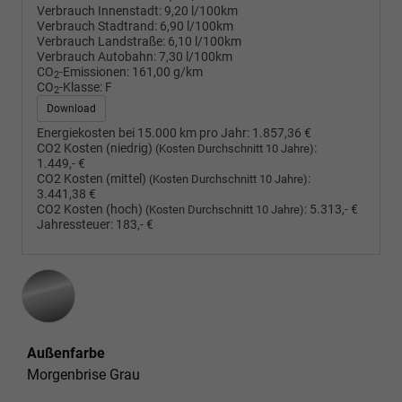
Verbrauch Innenstadt:
9,20 l/100km
Verbrauch Stadtrand:
6,90 l/100km
Verbrauch Landstraße:
6,10 l/100km
Verbrauch Autobahn:
7,30 l/100km
CO
-Emissionen:
161,00 g/km
2
CO
-Klasse:
F
2
Download
Energiekosten bei 15.000 km pro Jahr:
1.857,36 €
CO2 Kosten (niedrig)
:
(Kosten Durchschnitt 10 Jahre)
1.449,- €
CO2 Kosten (mittel)
:
(Kosten Durchschnitt 10 Jahre)
3.441,38 €
CO2 Kosten (hoch)
:
5.313,- €
(Kosten Durchschnitt 10 Jahre)
Jahressteuer:
183,- €
Außenfarbe
Morgenbrise Grau