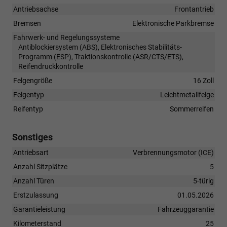
Antriebsachse
Frontantrieb
Bremsen
Elektronische Parkbremse
Fahrwerk- und Regelungssysteme
Antiblockiersystem (ABS), Elektronisches Stabilitäts-
Programm (ESP), Traktionskontrolle (ASR/CTS/ETS),
Reifendruckkontrolle
Felgengröße
16 Zoll
Felgentyp
Leichtmetallfelge
Reifentyp
Sommerreifen
Sonstiges
Antriebsart
Verbrennungsmotor (ICE)
Anzahl Sitzplätze
5
Anzahl Türen
5-türig
Erstzulassung
01.05.2026
Garantieleistung
Fahrzeuggarantie
Kilometerstand
25