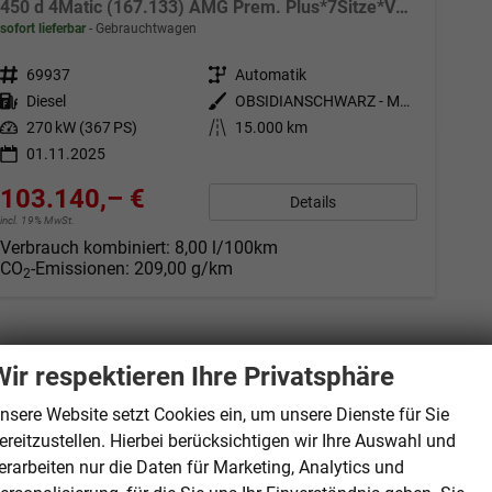
450 d 4Matic (167.133) AMG Prem. Plus*7Sitze*VOLL*140TEUR UPE*TOP
sofort lieferbar
Gebrauchtwagen
Fahrzeugnr.
69937
Getriebe
Automatik
Kraftstoff
Diesel
Außenfarbe
OBSIDIANSCHWARZ - METALLICLACK
Leistung
270 kW (367 PS)
Kilometerstand
15.000 km
01.11.2025
103.140,– €
Details
incl. 19% MwSt.
Verbrauch kombiniert:
8,00 l/100km
CO
-Emissionen:
209,00 g/km
2
Wir respektieren Ihre Privatsphäre
nsere Website setzt Cookies ein, um unsere Dienste für Sie
ereitzustellen. Hierbei berücksichtigen wir Ihre Auswahl und
erarbeiten nur die Daten für Marketing, Analytics und