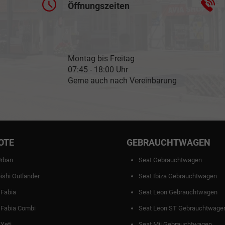
Öffnungszeiten
Montag bis Freitag
07:45 - 18:00 Uhr
Gerne auch nach Vereinbarung
OTE
GEBRAUCHTWAGEN
Urban
Seat Gebrauchtwagen
ishi Outlander
Seat Ibiza Gebrauchtwagen
 Fabia
Seat Leon Gebrauchtwagen
 Fabia Combi
Seat Leon ST Gebrauchtwage
Yeti
Seat Mii Gebrauchtwagen