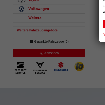
P
k
Volkswagen
w
Weitere
Weitere Fahrzeugangebote
D
Geparkte Fahrzeuge (
0
)
Anmelden