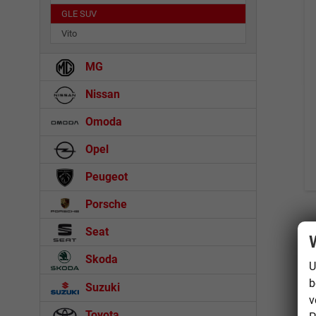
GLE SUV
Vito
MG
Nissan
Omoda
Opel
Peugeot
Porsche
Seat
Skoda
U
b
Suzuki
v
Toyota