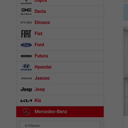
Cupra
Dacia
Etrusco
Fiat
Ford
Futura
Hyundai
Jaecoo
Jeep
Kia
Mercedes-Benz
G-Klasse