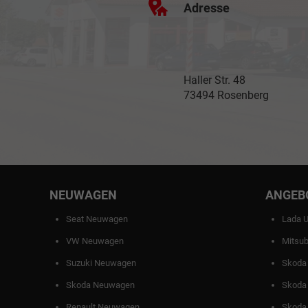
Adresse
Haller Str. 48
73494 Rosenberg
NEUWAGEN
ANGEB
Seat Neuwagen
Lada 
VW Neuwagen
Mitsub
Suzuki Neuwagen
Skoda
Skoda Neuwagen
Skoda
Renault Neuwagen
Skoda 