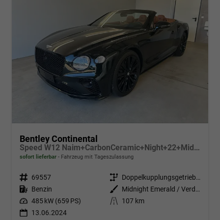
Bentley Continental
Speed W12 Naim+CarbonCeramic+Night+22+MidnightEmerald
sofort lieferbar
Fahrzeug mit Tageszulassung
Fahrzeugnr.
69557
Getriebe
Doppelkupplungsgetriebe (DSG)
Kraftstoff
Benzin
Außenfarbe
Midnight Emerald / Verdeck Schwarz
Leistung
485 kW (659 PS)
Kilometerstand
107 km
13.06.2024