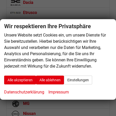
Dacia
Etrusco
Fiat
Wir respektieren Ihre Privatsphäre
Ford
Unsere Website setzt Cookies ein, um unsere Dienste für
Sie bereitzustellen. Hierbei berücksichtigen wir Ihre
Futura
Auswahl und verarbeiten nur die Daten für Marketing,
Hyundai
Analytics und Personalisierung, für die Sie uns Ihr
Einverständnis geben. Sie können Ihre Einwilligung
Jaecoo
jederzeit mit Wirkung für die Zukunft widerrufen.
Jeep
Alle akzeptieren
Alle ablehnen
Einstellungen
Kia
Datenschutzerklärung
Impressum
Mercedes-Benz
MG
Nissan