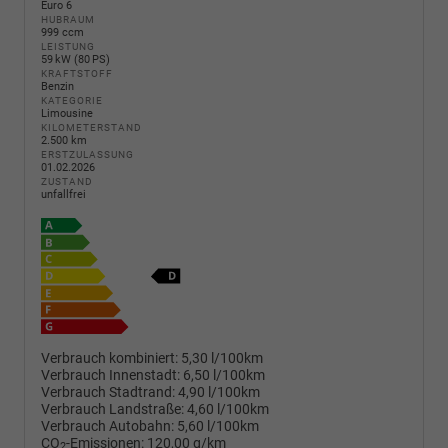
Euro 6
HUBRAUM
999 ccm
LEISTUNG
59 kW (80 PS)
KRAFTSTOFF
Benzin
KATEGORIE
Limousine
KILOMETERSTAND
2.500 km
ERSTZULASSUNG
01.02.2026
ZUSTAND
unfallfrei
Verbrauch kombiniert:
5,30 l/100km
Verbrauch Innenstadt:
6,50 l/100km
Verbrauch Stadtrand:
4,90 l/100km
Verbrauch Landstraße:
4,60 l/100km
Verbrauch Autobahn:
5,60 l/100km
CO
-Emissionen:
120,00 g/km
2