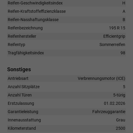
Reifen-Geschwindigkeitsindex
H
Reifen-Kraftstoffeffizienzklasse
A
Reifen-Nasshaftungsklasse
B
Reifenbezeichnung
195 R 15
Reifenhersteller
Efficientgrip
Reifentyp
Sommerreifen
Tragfähigkeitsindex
98
Sonstiges
Antriebsart
Verbrennungsmotor (ICE)
Anzahl Sitzplätze
5
Anzahl Türen
5-türig
Erstzulassung
01.02.2026
Garantieleistung
Fahrzeuggarantie
Innenausstattung
Grau
Kilometerstand
2500