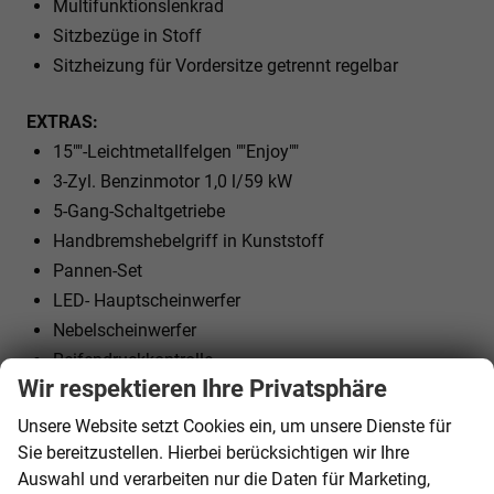
Multifunktionslenkrad
Sitzbezüge in Stoff
Sitzheizung für Vordersitze getrennt regelbar
EXTRAS:
15""-Leichtmetallfelgen ""Enjoy""
3-Zyl. Benzinmotor 1,0 l/59 kW
5-Gang-Schaltgetriebe
Handbremshebelgriff in Kunststoff
Pannen-Set
LED- Hauptscheinwerfer
Nebelscheinwerfer
Reifendruckkontrolle
Wir respektieren Ihre Privatsphäre
Rücksitzbanklehne geteilt umlegbar
Schalthebelknopf/-Griff in Kunststoff
Unsere Website setzt Cookies ein, um unsere Dienste für
Scheibenwischer-Intervallschaltung mit Lichtsensor
Sie bereitzustellen. Hierbei berücksichtigen wir Ihre
Auswahl und verarbeiten nur die Daten für Marketing,
LED-Rückleuchte