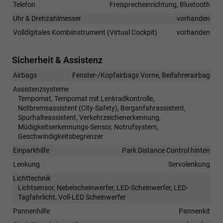
Telefon
Freisprecheinrichtung, Bluetooth
Uhr & Drehzahlmesser
vorhanden
Volldigitales Kombiinstrument (Virtual Cockpit)
vorhanden
Sicherheit & Assistenz
Airbags
Fenster-/Kopfairbags Vorne, Beifahrerairbag
Assistenzsysteme
Tempomat, Tempomat mit Lenkradkontrolle,
Notbremsassistent (City-Safety), Berganfahrassistent,
Spurhalteassistent, Verkehrzeichenerkennung,
Müdigkeitserkennungs-Sensor, Notrufsystem,
Geschwindigkeitsbegrenzer
Einparkhilfe
Park Distance Control hinten
Lenkung
Servolenkung
Lichttechnik
Lichtsensor, Nebelscheinwerfer, LED-Scheinwerfer, LED-
Tagfahrlicht, Voll-LED Scheinwerfer
Pannenhilfe
Pannenkit