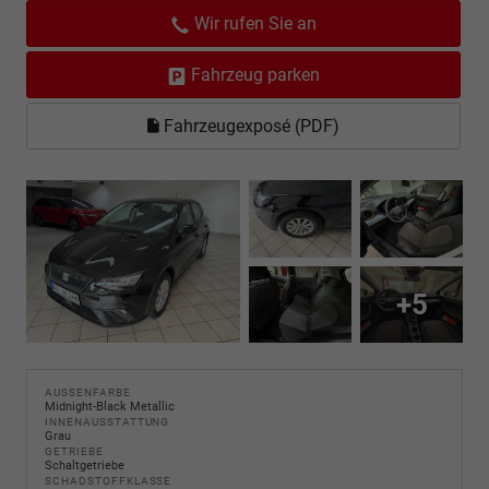
Wir rufen Sie an
Fahrzeug parken
Fahrzeugexposé (PDF)
+5
AUSSENFARBE
Midnight-Black Metallic
INNENAUSSTATTUNG
Grau
GETRIEBE
Schaltgetriebe
SCHADSTOFFKLASSE