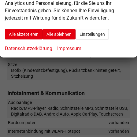
Analytics und Personalisierung, für die Sie uns Ihr
Tagesfahrlichtschaltung mit Assistenzfahrlicht
Einverständnis geben. Sie können Ihre Einwilligung
Winterpaket: Sitzheizung vorne
jederzeit mit Wirkung für die Zukunft widerrufen.
Zentralverriegelung mit Funkfernbedienung
Alle akzeptieren
Alle ablehnen
Einstellungen
Innen
Klimatisierung
Klimaanlage manuell
Datenschutzerklärung
Impressum
Lenkrad
höhenverstellbar, mit Multifunktionen
Sitze
Isofix (Kindersitzbefestigung), Rücksitzbank hinten geteilt,
Sitzheizung
Infotainment & Kommunikation
Audioanlage
Radio/MP3-Player, Radio, Schnittstelle MP3, Schnittstelle USB,
Digitalradio DAB, Android Auto, Apple CarPlay, Touchscreen
Bordcomputer
vorhanden
Internetanbindung mit WLAN-Hotspot
vorhanden