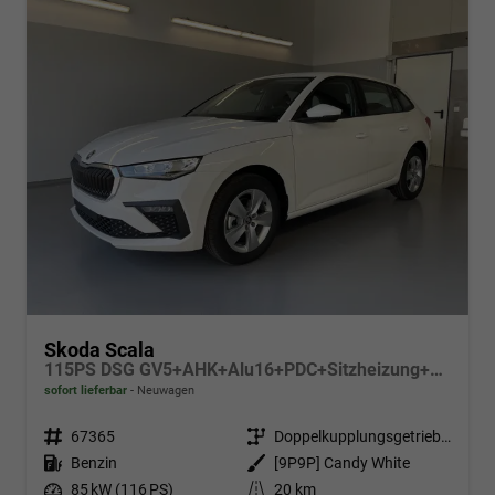
Skoda Scala
115PS DSG GV5+AHK+Alu16+PDC+Sitzheizung+App-Connect
sofort lieferbar
Neuwagen
Fahrzeugnr.
67365
Getriebe
Doppelkupplungsgetriebe (DSG)
Kraftstoff
Benzin
Außenfarbe
[9P9P] Candy White
Leistung
85 kW (116 PS)
Kilometerstand
20 km