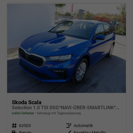
Skoda Scala
Selection 1.0 TSI DSG*NAVI-ÜBER-SMARTLINK*PDC-HI*LED*TEMPOMAT*SHZ*DAB*KLIMA
sofort lieferbar
Fahrzeug mit Tageszulassung
Fahrzeugnr.
63503
Getriebe
Automatik
Kraftstoff
Benzin
Außenfarbe
Raceblau Metallic