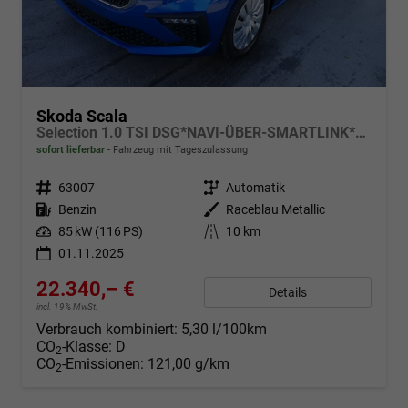
Skoda Scala
Selection 1.0 TSI DSG*NAVI-ÜBER-SMARTLINK*PDC-HI*LED*TEMPOMAT*SHZ*DAB*KLIMA
sofort lieferbar
Fahrzeug mit Tageszulassung
Fahrzeugnr.
63007
Getriebe
Automatik
Kraftstoff
Benzin
Außenfarbe
Raceblau Metallic
Leistung
85 kW (116 PS)
Kilometerstand
10 km
01.11.2025
22.340,– €
Details
incl. 19% MwSt.
Verbrauch kombiniert:
5,30 l/100km
CO
-Klasse:
D
2
CO
-Emissionen:
121,00 g/km
2