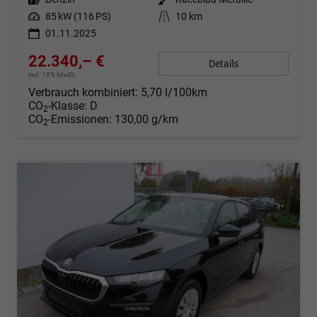
Leistung
85 kW (116 PS)
Kilometerstand
10 km
01.11.2025
22.340,– €
Details
incl. 19% MwSt.
Verbrauch kombiniert:
5,70 l/100km
CO
-Klasse:
D
2
CO
-Emissionen:
130,00 g/km
2