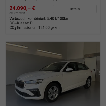
24.090,– €
Details
incl. 19% MwSt.
Verbrauch kombiniert:
5,40 l/100km
CO
-Klasse:
D
2
CO
-Emissionen:
121,00 g/km
2