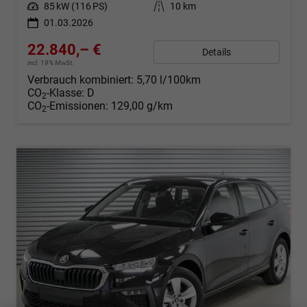
Leistung
85 kW (116 PS)
Kilometerstand
10 km
01.03.2026
22.840,– €
Details
incl. 19% MwSt.
Verbrauch kombiniert:
5,70 l/100km
CO
-Klasse:
D
2
CO
-Emissionen:
129,00 g/km
2