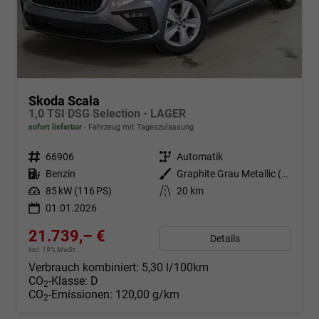
Skoda Scala
1,0 TSI DSG Selection - LAGER
sofort lieferbar
Fahrzeug mit Tageszulassung
Fahrzeugnr.
66906
Getriebe
Automatik
Kraftstoff
Benzin
Außenfarbe
Graphite Grau Metallic (5X)
Leistung
85 kW (116 PS)
Kilometerstand
20 km
01.01.2026
21.739,– €
Details
incl. 19% MwSt.
Verbrauch kombiniert:
5,30 l/100km
CO
-Klasse:
D
2
CO
-Emissionen:
120,00 g/km
2