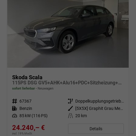
Skoda Scala
115PS DSG GV5+AHK+Alu16+PDC+Sitzheizung+App-Connect
sofort lieferbar
Neuwagen
Fahrzeugnr.
67367
Getriebe
Doppelkupplungsgetriebe (DSG)
Kraftstoff
Benzin
Außenfarbe
[5X5X] Graphit Grau Metallic
Leistung
85 kW (116 PS)
Kilometerstand
20 km
24.240,– €
Details
incl. 19% MwSt.