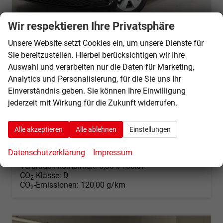
Wir respektieren Ihre Privatsphäre
Unsere Website setzt Cookies ein, um unsere Dienste für
Skoda Scala
Sie bereitzustellen. Hierbei berücksichtigen wir Ihre
1,0 TSI DSG Selection - LAGER
Auswahl und verarbeiten nur die Daten für Marketing,
sofort lieferbar
Fahrzeug mit Tageszulassung
Analytics und Personalisierung, für die Sie uns Ihr
Fahrzeugnr.
68179
Getriebe
Automatik
Einverständnis geben. Sie können Ihre Einwilligung
Kraftstoff
Benzin
Außenfarbe
Black Magic Metallic (1Z)
jederzeit mit Wirkung für die Zukunft widerrufen.
Leistung
85 kW (116 PS)
Kilometerstand
20 km
01.04.2026
Alle akzeptieren
Alle ablehnen
Einstellungen
23.240,– €
Details
Datenschutzerklärung
Impressum
incl. 19% MwSt.
Verbrauch kombiniert:
5,30 l/100km
CO
-Klasse:
D
2
CO
-Emissionen:
120,00 g/km
2