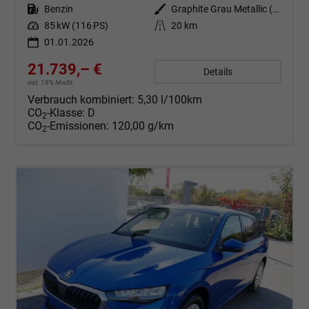
Kraftstoff
Benzin
Außenfarbe
Graphite Grau Metallic (5X)
Leistung
85 kW (116 PS)
Kilometerstand
20 km
01.01.2026
21.739,– €
Details
incl. 19% MwSt.
Verbrauch kombiniert:
5,30 l/100km
CO
-Klasse:
D
2
CO
-Emissionen:
120,00 g/km
2