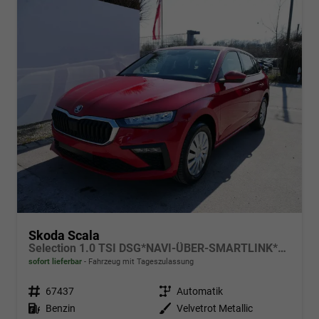
Skoda Scala
Selection 1.0 TSI DSG*NAVI-ÜBER-SMARTLINK*PDC-HI*LED*TEMPOMAT*SHZ*DAB*KLIMA
sofort lieferbar
Fahrzeug mit Tageszulassung
Fahrzeugnr.
67437
Getriebe
Automatik
Kraftstoff
Benzin
Außenfarbe
Velvetrot Metallic