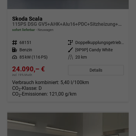
Skoda Scala
115PS DSG GV5+AHK+Alu16+PDC+Sitzheizung+App-Connect
sofort lieferbar
Neuwagen
Fahrzeugnr.
68151
Getriebe
Doppelkupplungsgetriebe (DSG)
Kraftstoff
Benzin
Außenfarbe
[9P9P] Candy White
Leistung
85 kW (116 PS)
Kilometerstand
20 km
24.090,– €
Details
incl. 19% MwSt.
Verbrauch kombiniert:
5,40 l/100km
CO
-Klasse:
D
2
CO
-Emissionen:
121,00 g/km
2