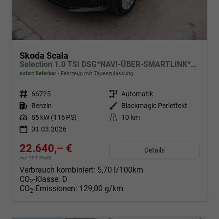
Skoda Scala
Selection 1.0 TSI DSG*NAVI-ÜBER-SMARTLINK*PDC-HI*LED*TEMPOMAT*SHZ*DAB*KLIMA
sofort lieferbar
Fahrzeug mit Tageszulassung
Fahrzeugnr.
66725
Getriebe
Automatik
Kraftstoff
Benzin
Außenfarbe
Blackmagic Perleffekt
Leistung
85 kW (116 PS)
Kilometerstand
10 km
01.03.2026
22.640,– €
Details
incl. 19% MwSt.
Verbrauch kombiniert:
5,70 l/100km
CO
-Klasse:
D
2
CO
-Emissionen:
129,00 g/km
2