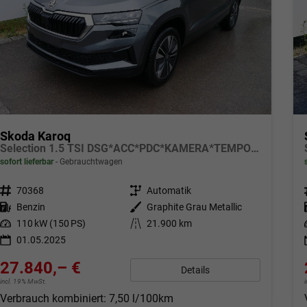
Skoda Karoq
Selection 1.5 TSI DSG*ACC*PDC*KAMERA*TEMPOMAT*LED*SMARTLINK*KLIMA*RADIO*17-ZOLL
sofort lieferbar
Gebrauchtwagen
Fahrzeugnr.
70368
Getriebe
Automatik
Kraftstoff
Benzin
Außenfarbe
Graphite Grau Metallic
Leistung
110 kW (150 PS)
Kilometerstand
21.900 km
01.05.2025
27.840,– €
Details
incl. 19% MwSt.
Verbrauch kombiniert:
7,50 l/100km