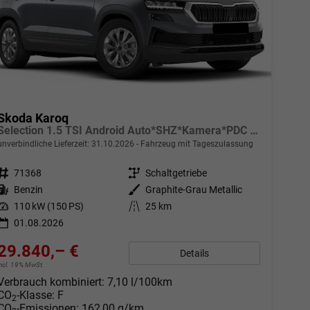
Skoda Karoq
Selection 1.5 TSI Android Auto*SHZ*Kamera*PDC v/h*Klimaauto*SUNSET*LED
unverbindliche Lieferzeit:
31.10.2026
Fahrzeug mit Tageszulassung
Fahrzeugnr.
71368
Getriebe
Schaltgetriebe
Kraftstoff
Benzin
Außenfarbe
Graphite-Grau Metallic
Leistung
110 kW (150 PS)
Kilometerstand
25 km
01.08.2026
29.840,– €
Details
incl. 19% MwSt.
Verbrauch kombiniert:
7,10 l/100km
CO
-Klasse:
F
2
CO
-Emissionen:
162,00 g/km