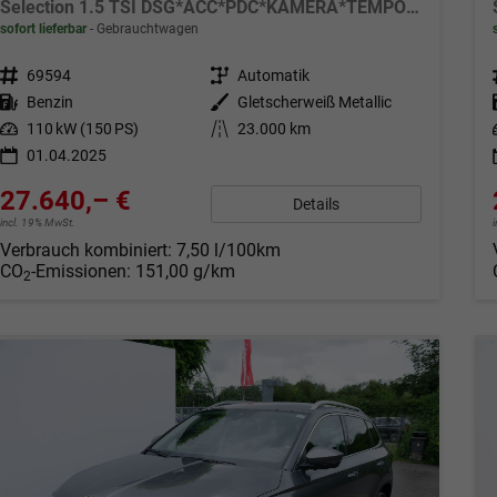
Selection 1.5 TSI DSG*ACC*PDC*KAMERA*TEMPOMAT*LED*SMARTLINK*KLIMA*RADIO*17-ZOLL
sofort lieferbar
Gebrauchtwagen
Fahrzeugnr.
69594
Getriebe
Automatik
Kraftstoff
Benzin
Außenfarbe
Gletscherweiß Metallic
Leistung
110 kW (150 PS)
Kilometerstand
23.000 km
01.04.2025
27.640,– €
Details
incl. 19% MwSt.
Verbrauch kombiniert:
7,50 l/100km
CO
-Emissionen:
151,00 g/km
2