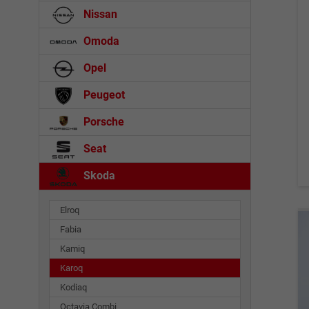
Nissan
Omoda
Opel
Peugeot
Porsche
Seat
Skoda
Elroq
Fabia
Kamiq
Karoq
Kodiaq
Octavia Combi