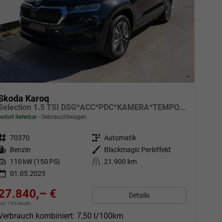
Skoda Karoq
Selection 1.5 TSI DSG*ACC*PDC*KAMERA*TEMPOMAT*LED*SMARTLINK*KLIMA*RADIO*17-ZOLL
sofort lieferbar
Gebrauchtwagen
Fahrzeugnr.
70370
Getriebe
Automatik
Kraftstoff
Benzin
Außenfarbe
Blackmagic Perleffekt
Leistung
110 kW (150 PS)
Kilometerstand
21.900 km
01.05.2025
27.840,– €
Details
incl. 19% MwSt.
Verbrauch kombiniert:
7,50 l/100km