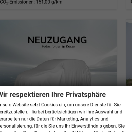
CO
-Emissionen:
151,00 g/km
2
Wir respektieren Ihre Privatsphäre
nsere Website setzt Cookies ein, um unsere Dienste für Sie
ereitzustellen. Hierbei berücksichtigen wir Ihre Auswahl und
erarbeiten nur die Daten für Marketing, Analytics und
Skoda Karoq
Selection 1.5 TSI DSG*ACC*PDC*KAMERA*TEMPOMAT*LED*SMARTLINK*KLIMA*RADIO*17-ZOLL
ersonalisierung, für die Sie uns Ihr Einverständnis geben. Sie
sofort lieferbar
Gebrauchtwagen