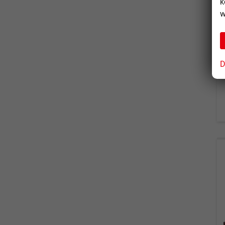
k
w
D