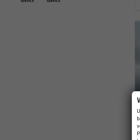
U
b
v
P