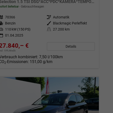
Selection 1.5 TSI DSG*ACC*PDC*KAMERA*TEMPOMAT*LED*SMARTLINK*KLIMA*RADIO*17-ZOLL
sofort lieferbar
Gebrauchtwagen
Fahrzeugnr.
70366
Getriebe
Automatik
Kraftstoff
Benzin
Außenfarbe
Blackmagic Perleffekt
Leistung
110 kW (150 PS)
Kilometerstand
27.200 km
01.04.2025
27.840,– €
Details
incl. 19% MwSt.
Verbrauch kombiniert:
7,50 l/100km
CO
-Emissionen:
151,00 g/km
2