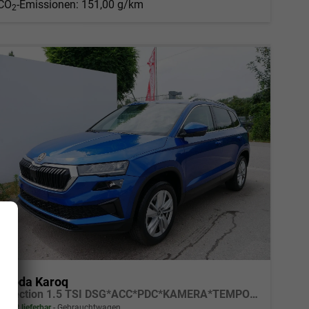
CO
-Emissionen:
151,00 g/km
2
Skoda Karoq
Selection 1.5 TSI DSG*ACC*PDC*KAMERA*TEMPOMAT*LED*SMARTLINK*KLIMA*RADIO*17-ZOLL
sofort lieferbar
Gebrauchtwagen