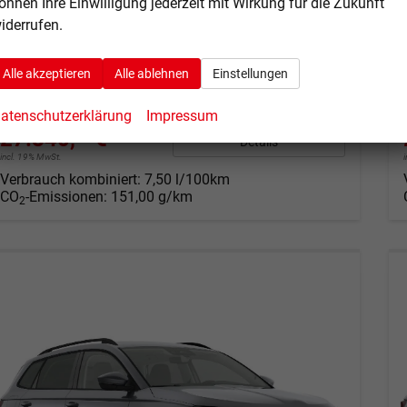
önnen Ihre Einwilligung jederzeit mit Wirkung für die Zukunft
iderrufen.
Fahrzeugnr.
71042
Getriebe
Automatik
Kraftstoff
Benzin
Außenfarbe
Blackmagic Perleffekt
Alle akzeptieren
Alle ablehnen
Einstellungen
Leistung
110 kW (150 PS)
Kilometerstand
29.000 km
01.04.2025
atenschutzerklärung
Impressum
27.840,– €
Details
incl. 19% MwSt.
Verbrauch kombiniert:
7,50 l/100km
CO
-Emissionen:
151,00 g/km
2