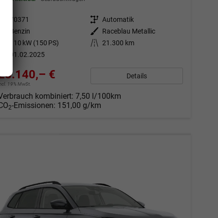
Fahrzeugnr.
70371
Getriebe
Automatik
Kraftstoff
Benzin
Außenfarbe
Raceblau Metallic
Leistung
110 kW (150 PS)
Kilometerstand
21.300 km
01.02.2025
28.140,– €
Details
incl. 19% MwSt.
Verbrauch kombiniert:
7,50 l/100km
CO
-Emissionen:
151,00 g/km
2