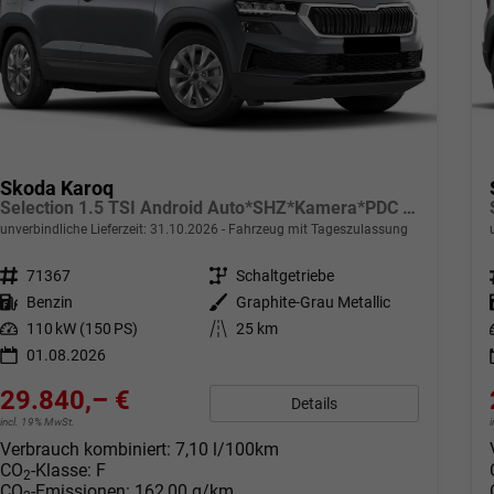
Skoda Karoq
Selection 1.5 TSI Android Auto*SHZ*Kamera*PDC v/h*Klimaauto*SUNSET*LED
unverbindliche Lieferzeit:
31.10.2026
Fahrzeug mit Tageszulassung
Fahrzeugnr.
71367
Getriebe
Schaltgetriebe
Kraftstoff
Benzin
Außenfarbe
Graphite-Grau Metallic
Leistung
110 kW (150 PS)
Kilometerstand
25 km
01.08.2026
29.840,– €
Details
incl. 19% MwSt.
Verbrauch kombiniert:
7,10 l/100km
CO
-Klasse:
F
2
CO
-Emissionen:
162,00 g/km