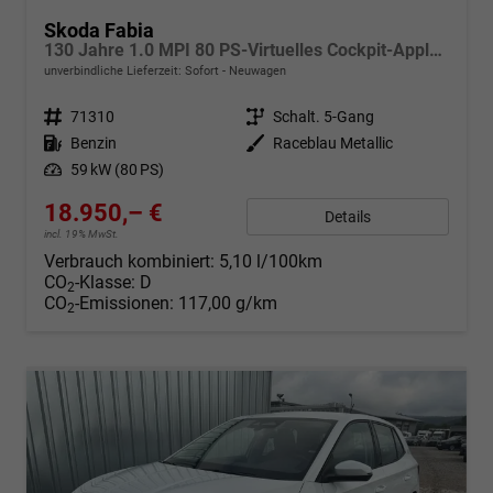
Skoda Fabia
130 Jahre 1.0 MPI 80 PS-Virtuelles Cockpit-AppleCarplay-Android-Auto-LED-Klima-Tempomat-Rückfahrkamera-DAB-SHZ-15" Alu-sofort
unverbindliche Lieferzeit: Sofort
Neuwagen
Fahrzeugnr.
71310
Getriebe
Schalt. 5-Gang
Kraftstoff
Benzin
Außenfarbe
Raceblau Metallic
Leistung
59 kW (80 PS)
18.950,– €
Details
incl. 19% MwSt.
Verbrauch kombiniert:
5,10 l/100km
CO
-Klasse:
D
2
CO
-Emissionen:
117,00 g/km
2