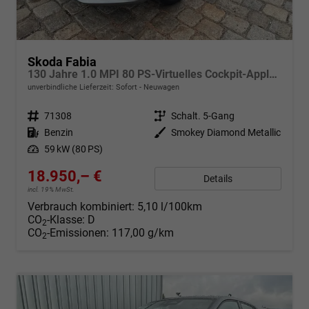
Skoda Fabia
130 Jahre 1.0 MPI 80 PS-Virtuelles Cockpit-AppleCarplay-Android-Auto-LED-Klima-Tempomat-Rückfahrkamera-DAB-SHZ-15" Alu-sofort
unverbindliche Lieferzeit: Sofort
Neuwagen
Fahrzeugnr.
71308
Getriebe
Schalt. 5-Gang
Kraftstoff
Benzin
Außenfarbe
Smokey Diamond Metallic
Leistung
59 kW (80 PS)
18.950,– €
Details
incl. 19% MwSt.
Verbrauch kombiniert:
5,10 l/100km
CO
-Klasse:
D
2
CO
-Emissionen:
117,00 g/km
2