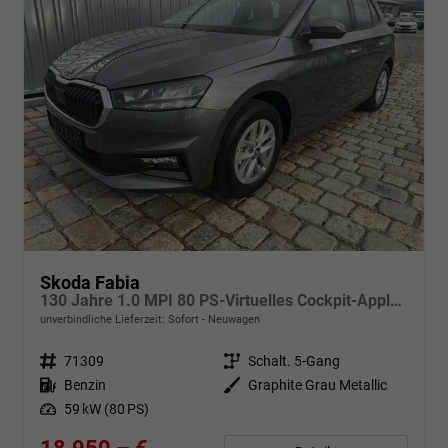
Skoda Fabia
130 Jahre 1.0 MPI 80 PS-Virtuelles Cockpit-AppleCarplay-Android-Auto-LED-Klima-Tempomat-Rückfahrkamera-DAB-SHZ-15" Alu-sofort
unverbindliche Lieferzeit: Sofort
Neuwagen
Fahrzeugnr.
71309
Getriebe
Schalt. 5-Gang
Kraftstoff
Benzin
Außenfarbe
Graphite Grau Metallic
Leistung
59 kW (80 PS)