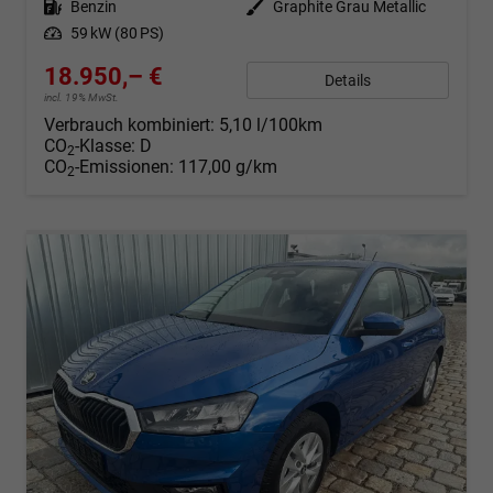
Kraftstoff
Benzin
Außenfarbe
Graphite Grau Metallic
Leistung
59 kW (80 PS)
18.950,– €
Details
incl. 19% MwSt.
Verbrauch kombiniert:
5,10 l/100km
CO
-Klasse:
D
2
CO
-Emissionen:
117,00 g/km
2