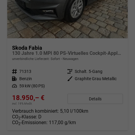
Skoda Fabia
130 Jahre 1.0 MPI 80 PS-Virtuelles Cockpit-AppleCarplay-Android-Auto-LED-Klima-Tempomat-Rückfahrkamera-DAB-SHZ-15" Alu-sofort
unverbindliche Lieferzeit: Sofort
Neuwagen
Fahrzeugnr.
71313
Getriebe
Schalt. 5-Gang
Kraftstoff
Benzin
Außenfarbe
Graphite Grau Metallic
Leistung
59 kW (80 PS)
18.950,– €
Details
incl. 19% MwSt.
Verbrauch kombiniert:
5,10 l/100km
CO
-Klasse:
D
2
CO
-Emissionen:
117,00 g/km
2