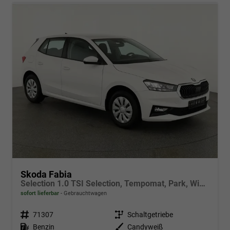
Skoda Fabia
Selection 1.0 TSI Selection, Tempomat, Park, Winterpaket, SmartLink, 4-J Garantie
sofort lieferbar
Gebrauchtwagen
Fahrzeugnr.
71307
Getriebe
Schaltgetriebe
Kraftstoff
Benzin
Außenfarbe
Candyweiß