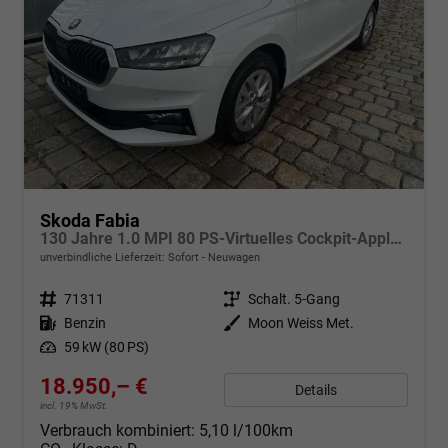
Skoda Fabia
130 Jahre 1.0 MPI 80 PS-Virtuelles Cockpit-AppleCarplay-Android-Auto-LED-Klima-Tempomat-Rückfahrkamera-DAB-SHZ-15" Alu-sofort
unverbindliche Lieferzeit: Sofort
Neuwagen
Fahrzeugnr.
71311
Getriebe
Schalt. 5-Gang
Kraftstoff
Benzin
Außenfarbe
Moon Weiss Met.
Leistung
59 kW (80 PS)
18.950,– €
Details
incl. 19% MwSt.
Verbrauch kombiniert:
5,10 l/100km