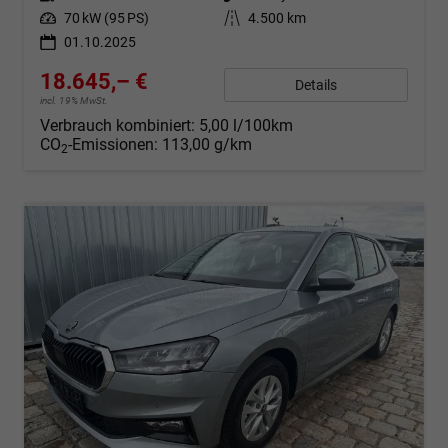
Leistung
70 kW (95 PS)
Kilometerstand
4.500 km
01.10.2025
18.645,– €
Details
incl. 19% MwSt.
Verbrauch kombiniert:
5,00 l/100km
CO
-Emissionen:
113,00 g/km
2