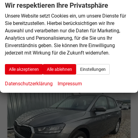
unverbindliche Lieferzeit: Sofort
Neuwagen
Wir respektieren Ihre Privatsphäre
Fahrzeugnr.
71312
Getriebe
Schalt. 5-Gang
Unsere Website setzt Cookies ein, um unsere Dienste für
Kraftstoff
Benzin
Außenfarbe
Graphite Grau Metallic
Sie bereitzustellen. Hierbei berücksichtigen wir Ihre
Leistung
59 kW (80 PS)
Auswahl und verarbeiten nur die Daten für Marketing,
Analytics und Personalisierung, für die Sie uns Ihr
18.950,– €
Details
Einverständnis geben. Sie können Ihre Einwilligung
incl. 19% MwSt.
jederzeit mit Wirkung für die Zukunft widerrufen.
Verbrauch kombiniert:
5,10 l/100km
CO
-Klasse:
D
2
CO
-Emissionen:
117,00 g/km
2
Alle akzeptieren
Alle ablehnen
Einstellungen
Datenschutzerklärung
Impressum