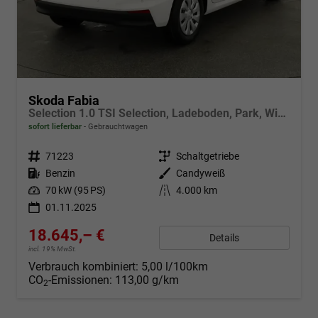
Skoda Fabia
Selection 1.0 TSI Selection, Ladeboden, Park, Winterpaket, SmartLink, 4-J Garantie
sofort lieferbar
Gebrauchtwagen
Fahrzeugnr.
71223
Getriebe
Schaltgetriebe
Kraftstoff
Benzin
Außenfarbe
Candyweiß
Leistung
70 kW (95 PS)
Kilometerstand
4.000 km
01.11.2025
18.645,– €
Details
incl. 19% MwSt.
Verbrauch kombiniert:
5,00 l/100km
CO
-Emissionen:
113,00 g/km
2