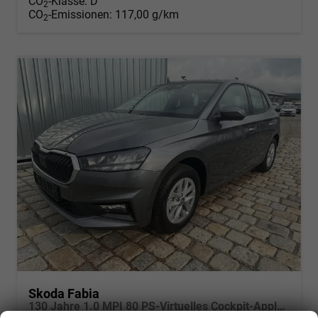
CO
-Klasse:
D
2
CO
-Emissionen:
117,00 g/km
2
Skoda Fabia
130 Jahre 1.0 MPI 80 PS-Virtuelles Cockpit-AppleCarplay-Android-Auto-LED-Klima-Tempomat-Rückfahrkamera-DAB-SHZ-15" Alu-sofort