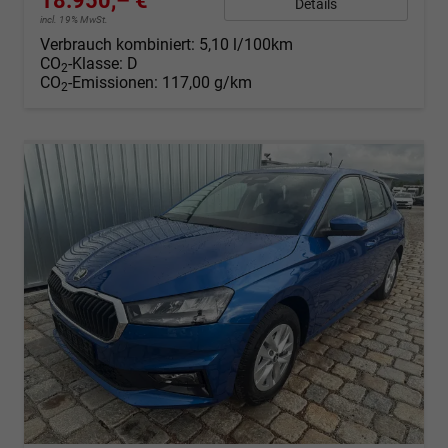
18.950,– €
Details
incl. 19% MwSt.
Verbrauch kombiniert:
5,10 l/100km
CO
-Klasse:
D
2
CO
-Emissionen:
117,00 g/km
2