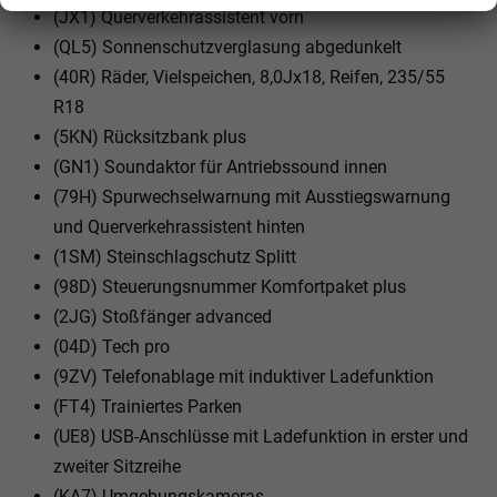
(JX1) Querverkehrassistent vorn
(QL5) Sonnenschutzverglasung abgedunkelt
(40R) Räder, Vielspeichen, 8,0Jx18, Reifen, 235/55
R18
(5KN) Rücksitzbank plus
(GN1) Soundaktor für Antriebssound innen
(79H) Spurwechselwarnung mit Ausstiegswarnung
und Querverkehrassistent hinten
(1SM) Steinschlagschutz Splitt
(98D) Steuerungsnummer Komfortpaket plus
(2JG) Stoßfänger advanced
(04D) Tech pro
(9ZV) Telefonablage mit induktiver Ladefunktion
(FT4) Trainiertes Parken
(UE8) USB-Anschlüsse mit Ladefunktion in erster und
zweiter Sitzreihe
(KA7) Umgebungskameras