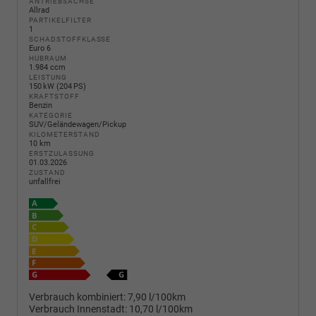
ANTRIEBSACHSE
Allrad
PARTIKELFILTER
1
SCHADSTOFFKLASSE
Euro 6
HUBRAUM
1.984 ccm
LEISTUNG
150 kW (204 PS)
KRAFTSTOFF
Benzin
KATEGORIE
SUV/Geländewagen/Pickup
KILOMETERSTAND
10 km
ERSTZULASSUNG
01.03.2026
ZUSTAND
unfallfrei
Verbrauch kombiniert:
7,90 l/100km
Verbrauch Innenstadt:
10,70 l/100km