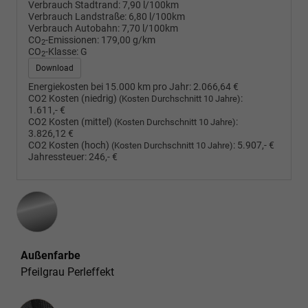
Verbrauch Stadtrand:
7,90 l/100km
Verbrauch Landstraße:
6,80 l/100km
Verbrauch Autobahn:
7,70 l/100km
CO
-Emissionen:
179,00 g/km
2
CO
-Klasse:
G
2
Download
Energiekosten bei 15.000 km pro Jahr:
2.066,64 €
CO2 Kosten (niedrig)
:
(Kosten Durchschnitt 10 Jahre)
1.611,- €
CO2 Kosten (mittel)
:
(Kosten Durchschnitt 10 Jahre)
3.826,12 €
CO2 Kosten (hoch)
:
5.907,- €
(Kosten Durchschnitt 10 Jahre)
Jahressteuer:
246,- €
Außenfarbe
Pfeilgrau Perleffekt
Innenausstattung