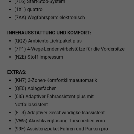
(7L6) Start-Stop-System
(1X1) quattro
(7AA) Wegfahrsperre elektronisch
INNENAUSSTATTUNG UND KOMFORT:
(QQ2) Ambiente-Lichtpaket plus
(7P1) 4-Wege-Lendenwirbelstütze für die Vordersitze
(N2E) Stoff Impressum
EXTRAS:
(KH7) 3-Zonen-Komfortklimaautomatik
(QE0) Ablagefächer
(6I6) Adaptiver Fahrassistent plus mit
Notfallassistent
(8T3) Adaptiver Geschwindigkeitsassistent
(VW5) Akustikverglasung Türscheiben vorn
(99F) Assistenzpaket Fahren und Parken pro