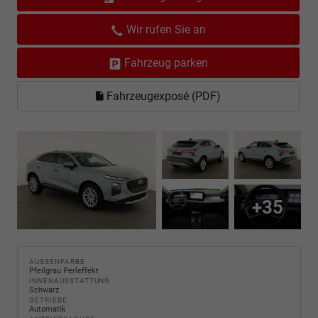
Wir rufen Sie an
Fahrzeug parken
Fahrzeugexposé (PDF)
+35
AUSSENFARBE
Pfeilgrau Perleffekt
INNENAUSSTATTUNG
Schwarz
GETRIEBE
Automatik