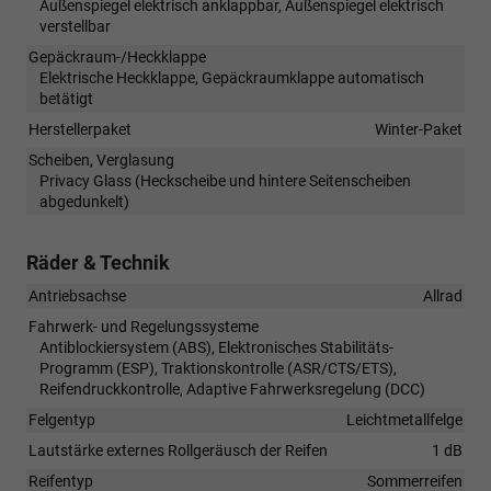
Außenspiegel elektrisch anklappbar, Außenspiegel elektrisch
verstellbar
Gepäckraum-/Heckklappe
Elektrische Heckklappe, Gepäckraumklappe automatisch
betätigt
Herstellerpaket
Winter-Paket
Scheiben, Verglasung
Privacy Glass (Heckscheibe und hintere Seitenscheiben
abgedunkelt)
Räder & Technik
Antriebsachse
Allrad
Fahrwerk- und Regelungssysteme
Antiblockiersystem (ABS), Elektronisches Stabilitäts-
Programm (ESP), Traktionskontrolle (ASR/CTS/ETS),
Reifendruckkontrolle, Adaptive Fahrwerksregelung (DCC)
Felgentyp
Leichtmetallfelge
Lautstärke externes Rollgeräusch der Reifen
1 dB
Reifentyp
Sommerreifen