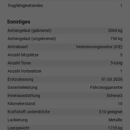
Tragfähigkeitsindex
1
Sonstiges
Anhängelast (gebremst)
2000 kg
Anhängelast (ungebremst)
750 kg
Antriebsart
Verbrennungsmotor (ICE)
Anzahl Sitzplätze
5
Anzahl Türen
5-türig
Anzahl Vorbesitzer
1
Erstzulassung
01.03.2026
Garantieleistung
Fahrzeuggarantie
Innenausstattung
Schwarz
Kilometerstand
10
Kraftstoff: unterstützte
E10 geeignet
Lackierung
Metallic
Leergewicht
1735 kg