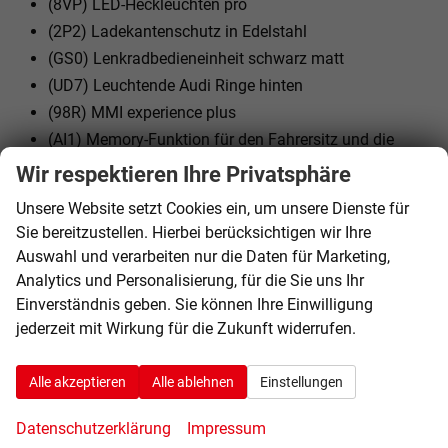
(8VP) LED-Heckleuchten pro
(2P2) Ladekantenschutz in Edelstahl
(GS0) Lenkradbedieneinheit schwarz matt
(UD7) Leuchtende Audi Ringe hinten
(98R) MMI experience plus
(AI1) Memory-Funktion für den Fahrersitz und die
Außenspiegel
Wir respektieren Ihre Privatsphäre
(QK1) Mit Multifunktionskamera
Unsere Website setzt Cookies ein, um unsere Dienste für
(7UI) Navigationssystem (OneInfotainment)
Sie bereitzustellen. Hierbei berücksichtigen wir Ihre
(8J3) Notbremsassistent vorn
Auswahl und verarbeiten nur die Daten für Marketing,
(8A2) Parkassistent plus mit Einparkhilfe mit
Analytics und Personalisierung, für die Sie uns Ihr
Umgebungsanzeige
Einverständnis geben. Sie können Ihre Einwilligung
(1X1X) Pfeilgrau Perleffekt
jederzeit mit Wirkung für die Zukunft widerrufen.
(7W7) Proaktiver Insassenschutz Front, Seite und
Heck
Alle akzeptieren
Alle ablehnen
Einstellungen
(1N7) Progressivlenkung
Datenschutzerklärung
Impressum
(1J2) Projektionsleuchte in den Außenspiegeln