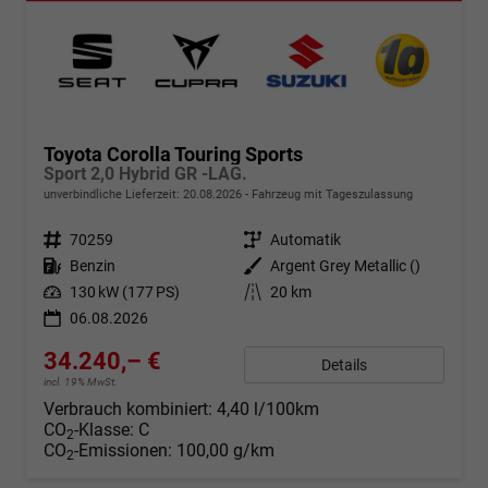
Toyota Corolla Touring Sports
Sport 2,0 Hybrid GR -LAG.
unverbindliche Lieferzeit:
20.08.2026
Fahrzeug mit Tageszulassung
Fahrzeugnr.
70259
Getriebe
Automatik
Kraftstoff
Benzin
Außenfarbe
Argent Grey Metallic ()
Leistung
130 kW (177 PS)
Kilometerstand
20 km
06.08.2026
34.240,– €
Details
incl. 19% MwSt.
Verbrauch kombiniert:
4,40 l/100km
CO
-Klasse:
C
2
CO
-Emissionen:
100,00 g/km
2