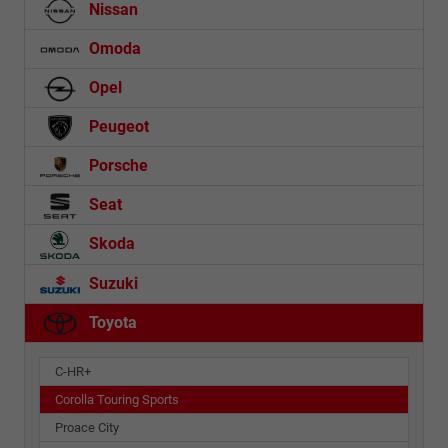
Nissan
Omoda
Opel
Peugeot
Porsche
Seat
Skoda
Suzuki
Toyota
C-HR+
Corolla Touring Sports
Proace City