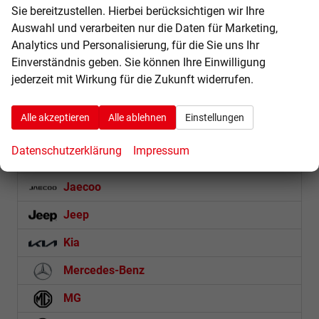
Sie bereitzustellen. Hierbei berücksichtigen wir Ihre
Dacia
Auswahl und verarbeiten nur die Daten für Marketing,
Analytics und Personalisierung, für die Sie uns Ihr
Etrusco
Einverständnis geben. Sie können Ihre Einwilligung
Fiat
jederzeit mit Wirkung für die Zukunft widerrufen.
Ford
Alle akzeptieren
Alle ablehnen
Einstellungen
Futura
Datenschutzerklärung
Impressum
Hyundai
Jaecoo
Jeep
Kia
Mercedes-Benz
MG