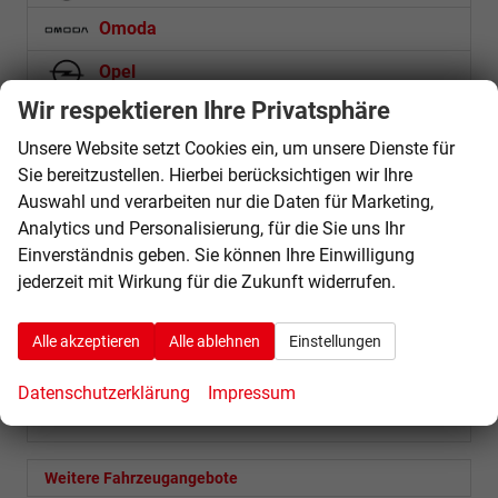
Omoda
Opel
Wir respektieren Ihre Privatsphäre
Peugeot
Unsere Website setzt Cookies ein, um unsere Dienste für
Porsche
Sie bereitzustellen. Hierbei berücksichtigen wir Ihre
Auswahl und verarbeiten nur die Daten für Marketing,
Seat
Analytics und Personalisierung, für die Sie uns Ihr
Skoda
Einverständnis geben. Sie können Ihre Einwilligung
jederzeit mit Wirkung für die Zukunft widerrufen.
Suzuki
Toyota
Alle akzeptieren
Alle ablehnen
Einstellungen
Volkswagen
Datenschutzerklärung
Impressum
Weitere
Weitere Fahrzeugangebote