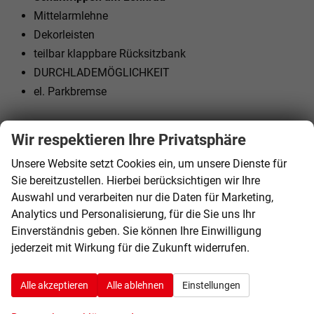
Mittelarmlehne
Dekorleisten
teilbar klappbare Rücksitzbank
DURCHLADEMÖGLICHKEIT
el. Parkbremse
Aussenausstattung
Wir respektieren Ihre Privatsphäre
5-trg.
Unsere Website setzt Cookies ein, um unsere Dienste für
el. Fensterheber vorne + hinten
Sie bereitzustellen. Hierbei berücksichtigen wir Ihre
Dachreling silber
Auswahl und verarbeiten nur die Daten für Marketing,
el. heranklappbare und beheizbare Außenspiegel
Analytics und Personalisierung, für die Sie uns Ihr
Spiegel automatisch abblendend
Einverständnis geben. Sie können Ihre Einwilligung
Colorverglasung
jederzeit mit Wirkung für die Zukunft widerrufen.
Licht und Sicht
Alle akzeptieren
Alle ablehnen
Einstellungen
LED-SCHEINWERFER (VOLL)