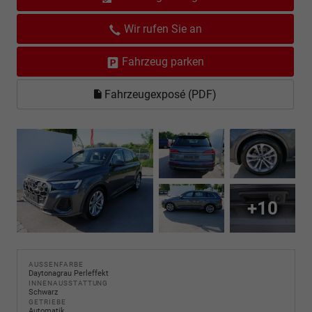
Wir rufen Sie an
Fahrzeug parken
Fahrzeugexposé (PDF)
+10
AUSSENFARBE
Daytonagrau Perleffekt
INNENAUSSTATTUNG
Schwarz
GETRIEBE
Automatik