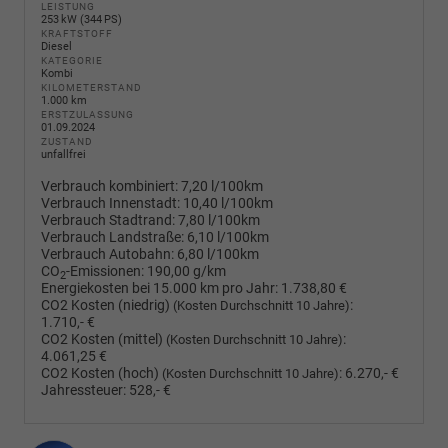
LEISTUNG
253 kW (344 PS)
KRAFTSTOFF
Diesel
KATEGORIE
Kombi
KILOMETERSTAND
1.000 km
ERSTZULASSUNG
01.09.2024
ZUSTAND
unfallfrei
Verbrauch kombiniert:
7,20 l/100km
Verbrauch Innenstadt:
10,40 l/100km
Verbrauch Stadtrand:
7,80 l/100km
Verbrauch Landstraße:
6,10 l/100km
Verbrauch Autobahn:
6,80 l/100km
CO
-Emissionen:
190,00 g/km
2
Energiekosten bei 15.000 km pro Jahr:
1.738,80 €
CO2 Kosten (niedrig)
:
(Kosten Durchschnitt 10 Jahre)
1.710,- €
CO2 Kosten (mittel)
:
(Kosten Durchschnitt 10 Jahre)
4.061,25 €
CO2 Kosten (hoch)
:
6.270,- €
(Kosten Durchschnitt 10 Jahre)
Jahressteuer:
528,- €