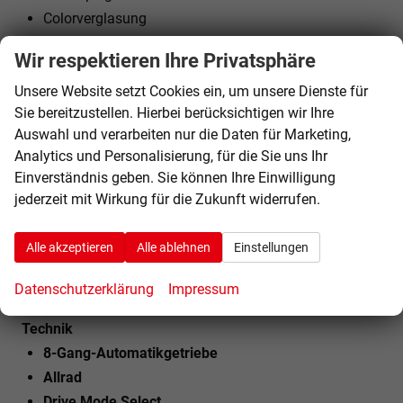
Colorverglasung
Regensensor
Wir respektieren Ihre Privatsphäre
SoftClose
Unsere Website setzt Cookies ein, um unsere Dienste für
Sie bereitzustellen. Hierbei berücksichtigen wir Ihre
Licht und Sicht
Auswahl und verarbeiten nur die Daten für Marketing,
LED-SCHEINWERFER (VOLL)
Analytics und Personalisierung, für die Sie uns Ihr
Adaptives Kurvenlicht
Einverständnis geben. Sie können Ihre Einwilligung
LED-Tagfahrlicht
jederzeit mit Wirkung für die Zukunft widerrufen.
LED-Heckleuchten
Lichtautomatik
Alle akzeptieren
Alle ablehnen
Einstellungen
Coming-Home-Funktion
Leaving-Home-Funktion
Datenschutzerklärung
Impressum
Technik
8-Gang-Automatikgetriebe
Allrad
Drive Mode Select