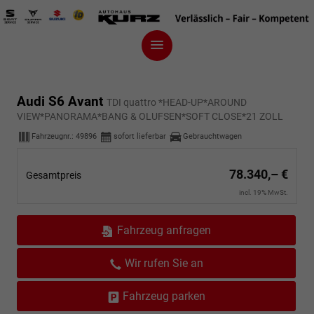
Audi S6 Avant
TDI quattro *HEAD-UP*AROUND
VIEW*PANORAMA*BANG & OLUFSEN*SOFT CLOSE*21 ZOLL
Fahrzeugnr.:
49896
sofort lieferbar
Gebrauchtwagen
78.340,– €
Gesamtpreis
incl. 19% MwSt.
Fahrzeug anfragen
Wir rufen Sie an
Fahrzeug parken