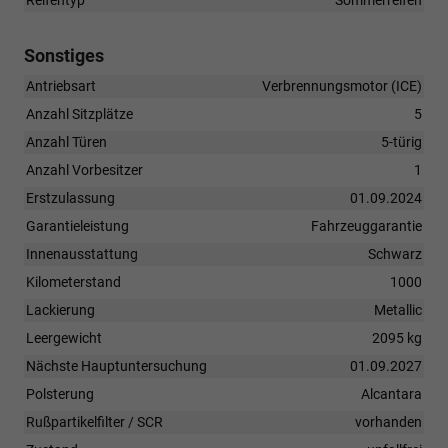
Reifentyp
Sommerreifen
Sonstiges
Antriebsart
Verbrennungsmotor (ICE)
Anzahl Sitzplätze
5
Anzahl Türen
5-türig
Anzahl Vorbesitzer
1
Erstzulassung
01.09.2024
Garantieleistung
Fahrzeuggarantie
Innenausstattung
Schwarz
Kilometerstand
1000
Lackierung
Metallic
Leergewicht
2095 kg
Nächste Hauptuntersuchung
01.09.2027
Polsterung
Alcantara
Rußpartikelfilter / SCR
vorhanden