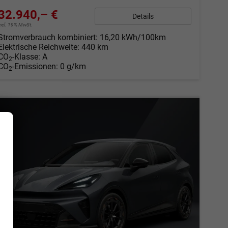
32.940,– €
Details
incl. 19% MwSt.
Stromverbrauch kombiniert:
16,20 kWh/100km
Elektrische Reichweite:
440 km
CO
-Klasse:
A
2
CO
-Emissionen:
0 g/km
2