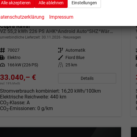
Alle akzeptieren
Alle ablehnen
Einstellungen
atenschutzerklärung
Impressum
Cupra Raval
VZ 55,2 kWh 226 PS AHK*Android Auto*SHZ*WärmePumpe*ACC*Kamera*Keyless*2Z Klimaauto*
unverbindliche Lieferzeit:
30.11.2026
Neuwagen
Fahrzeugnr.
70027
Getriebe
Automatik
Kraftstoff
Elektro
Außenfarbe
Fiord Blue
Leistung
166 kW (226 PS)
Kilometerstand
25 km
33.040,– €
Details
incl. 19% MwSt.
Stromverbrauch kombiniert:
16,20 kWh/100km
Elektrische Reichweite:
440 km
CO
-Klasse:
A
2
CO
-Emissionen:
0 g/km
2