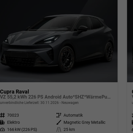
Cupra Raval
VZ 55,2 kWh 226 PS Android Auto*SHZ*WärmePumpe*ACC*Kamera*Keyless*2Z Klimaauto*
unverbindliche Lieferzeit:
30.11.2026
Neuwagen
Fahrzeugnr.
70023
Getriebe
Automatik
Kraftstoff
Elektro
Außenfarbe
Magnetic Grey Metallic
Leistung
166 kW (226 PS)
Kilometerstand
25 km