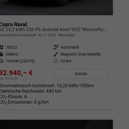
Cupra Raval
VZ 55,2 kWh 226 PS Android Auto*SHZ*WärmePumpe*ACC*Kamera*Keyless*2Z Klimaauto*
unverbindliche Lieferzeit:
30.11.2026
Neuwagen
Fahrzeugnr.
70022
Getriebe
Automatik
Kraftstoff
Elektro
Außenfarbe
Magnetic Grey Metallic
Leistung
166 kW (226 PS)
Kilometerstand
25 km
32.940,– €
Details
incl. 19% MwSt.
Stromverbrauch kombiniert:
16,20 kWh/100km
Elektrische Reichweite:
440 km
CO
-Klasse:
A
2
CO
-Emissionen:
0 g/km
2