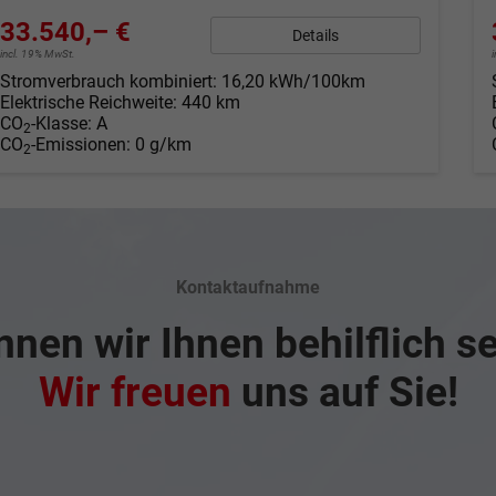
33.540,– €
Details
incl. 19% MwSt.
Stromverbrauch kombiniert:
16,20 kWh/100km
Elektrische Reichweite:
440 km
CO
-Klasse:
A
2
CO
-Emissionen:
0 g/km
2
Kontaktaufnahme
nen wir Ihnen behilflich s
Wir freuen
uns auf Sie!