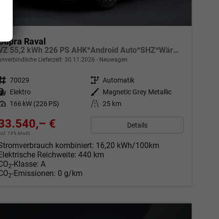
Cupra Raval
VZ 55,2 kWh 226 PS AHK*Android Auto*SHZ*WärmePumpe*ACC*Kamera*Keyless*2Z Klimaauto*
unverbindliche Lieferzeit:
30.11.2026
Neuwagen
Fahrzeugnr.
70029
Getriebe
Automatik
Kraftstoff
Elektro
Außenfarbe
Magnetic Grey Metallic
Leistung
166 kW (226 PS)
Kilometerstand
25 km
33.540,– €
Details
incl. 19% MwSt.
Stromverbrauch kombiniert:
16,20 kWh/100km
Elektrische Reichweite:
440 km
CO
-Klasse:
A
2
CO
-Emissionen:
0 g/km
2