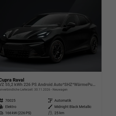
Cupra Raval
VZ 55,2 kWh 226 PS Android Auto*SHZ*WärmePumpe*ACC*Kamera*Keyless*2Z Klimaauto*
unverbindliche Lieferzeit:
30.11.2026
Neuwagen
Fahrzeugnr.
70025
Getriebe
Automatik
Kraftstoff
Elektro
Außenfarbe
Midnight Black Metallic
Leistung
166 kW (226 PS)
Kilometerstand
25 km