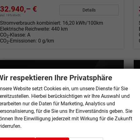
32.940,– €
Details
incl. 19% MwSt.
Stromverbrauch kombiniert:
16,20 kWh/100km
Elektrische Reichweite:
440 km
CO
-Klasse:
A
2
CO
-Emissionen:
0 g/km
2
Wir respektieren Ihre Privatsphäre
nsere Website setzt Cookies ein, um unsere Dienste für Sie
ereitzustellen. Hierbei berücksichtigen wir Ihre Auswahl und
erarbeiten nur die Daten für Marketing, Analytics und
ersonalisierung, für die Sie uns Ihr Einverständnis geben. Sie
önnen Ihre Einwilligung jederzeit mit Wirkung für die Zukunft
iderrufen.