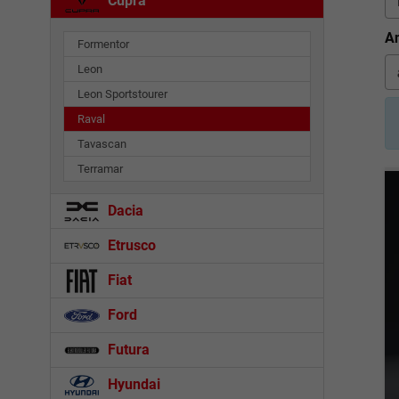
Cupra
An
Formentor
Leon
Leon Sportstourer
Raval
Tavascan
Terramar
Dacia
Etrusco
Fiat
Ford
Futura
Hyundai