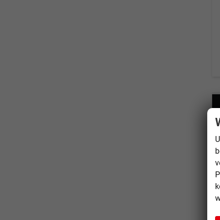
U
b
v
P
k
w