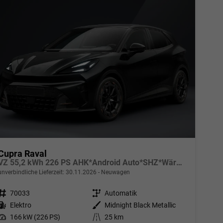
Cupra Raval
VZ 55,2 kWh 226 PS AHK*Android Auto*SHZ*WärmePumpe*ACC*Kamera*Keyless*2Z Klimaauto*
unverbindliche Lieferzeit:
30.11.2026
Neuwagen
Fahrzeugnr.
70033
Getriebe
Automatik
Kraftstoff
Elektro
Außenfarbe
Midnight Black Metallic
Leistung
166 kW (226 PS)
Kilometerstand
25 km