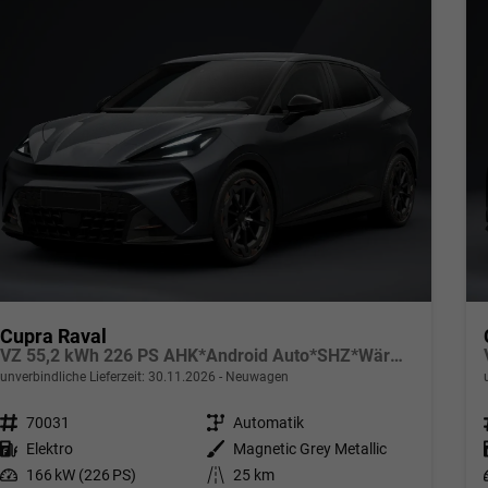
Cupra Raval
VZ 55,2 kWh 226 PS AHK*Android Auto*SHZ*WärmePumpe*ACC*Kamera*Keyless*2Z Klimaauto*
unverbindliche Lieferzeit:
30.11.2026
Neuwagen
Fahrzeugnr.
70031
Getriebe
Automatik
Kraftstoff
Elektro
Außenfarbe
Magnetic Grey Metallic
Leistung
166 kW (226 PS)
Kilometerstand
25 km