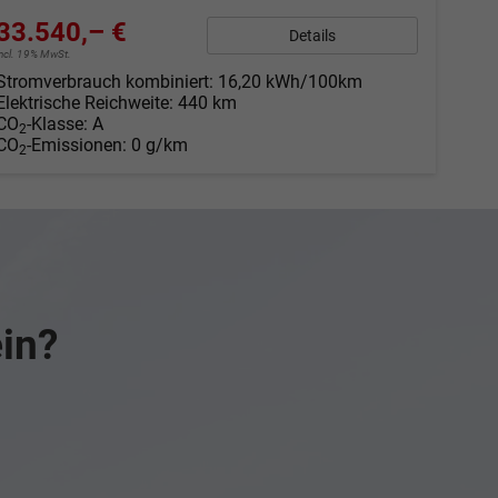
33.540,– €
Details
incl. 19% MwSt.
Stromverbrauch kombiniert:
16,20 kWh/100km
Elektrische Reichweite:
440 km
CO
-Klasse:
A
2
CO
-Emissionen:
0 g/km
2
ein?