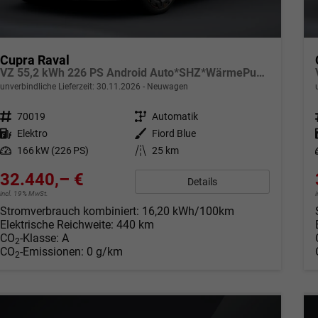
Cupra Raval
VZ 55,2 kWh 226 PS Android Auto*SHZ*WärmePumpe*ACC*Kamera*Keyless*2Z Klimaauto*
unverbindliche Lieferzeit:
30.11.2026
Neuwagen
Fahrzeugnr.
70019
Getriebe
Automatik
Kraftstoff
Elektro
Außenfarbe
Fiord Blue
Leistung
166 kW (226 PS)
Kilometerstand
25 km
32.440,– €
Details
incl. 19% MwSt.
Stromverbrauch kombiniert:
16,20 kWh/100km
Elektrische Reichweite:
440 km
CO
-Klasse:
A
2
CO
-Emissionen:
0 g/km
2