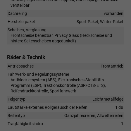
verstellbar
Dachreling
vorhanden
Herstellerpaket
Sport-Paket, Winter-Paket
Scheiben, Verglasung
Frontscheibe beheizbar, Privacy Glass (Heckscheibe und
hintere Seitenscheiben abgedunkelt)
Räder & Technik
Antriebsachse
Frontantrieb
Fahrwerk- und Regelungssysteme
Antiblockiersystem (ABS), Elektronisches Stabilitäts-
Programm (ESP), Traktionskontrolle (ASR/CTS/ETS),
Reifendruckkontrolle, Sportfahrwerk
Felgentyp
Leichtmetallfelge
Lautstärke externes Rollgeräusch der Reifen
1 dB
Reifentyp
Ganzjahresreifen, Allwetterreifen
Tragfähigkeitsindex
1