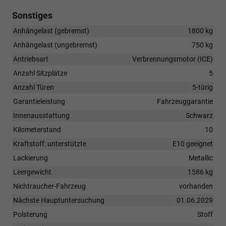
Sonstiges
Anhängelast (gebremst)
1800 kg
Anhängelast (ungebremst)
750 kg
Antriebsart
Verbrennungsmotor (ICE)
Anzahl Sitzplätze
5
Anzahl Türen
5-türig
Garantieleistung
Fahrzeuggarantie
Innenausstattung
Schwarz
Kilometerstand
10
Kraftstoff: unterstützte
E10 geeignet
Lackierung
Metallic
Leergewicht
1586 kg
Nichtraucher-Fahrzeug
vorhanden
Nächste Hauptuntersuchung
01.06.2029
Polsterung
Stoff