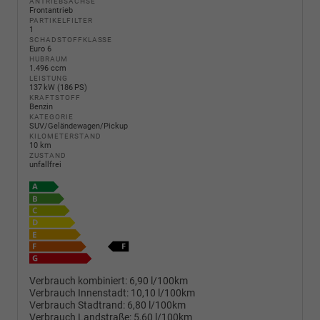
ANTRIEBSACHSE
Frontantrieb
PARTIKELFILTER
1
SCHADSTOFFKLASSE
Euro 6
HUBRAUM
1.496 ccm
LEISTUNG
137 kW (186 PS)
KRAFTSTOFF
Benzin
KATEGORIE
SUV/Geländewagen/Pickup
KILOMETERSTAND
10 km
ZUSTAND
unfallfrei
Verbrauch kombiniert:
6,90 l/100km
Verbrauch Innenstadt:
10,10 l/100km
Verbrauch Stadtrand:
6,80 l/100km
Verbrauch Landstraße:
5,60 l/100km