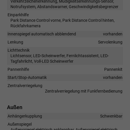
Verkehrzeichenerkennung, Müdigkeitserkennungs-Sensor,
Notrufsystem, Abstandswarner, Geschwindigkeitsbegrenzer
Einparkhilfe
Park Distance Control vorne, Park Distance Control hinten,
Rückfahrkamera
Innenspiegel automatisch abblendend
vorhanden
Lenkung
Servolenkung
Lichttechnik
Lichtsensor, LED-Scheinwerfer, Fernlichtassistent, LED-
Tagfahrlicht, Voll-LED Scheinwerfer
Pannenhilfe
Pannenkit
Start/Stop-Automatik
vorhanden
Zentralverriegelung
Zentralverriegelung mit Funkfernbedienung
Außen
Anhängerkupplung
Schwenkbar
Außenspiegel
Außenspiegel elektrisch anklappbar, Außenspiegel elektrisch