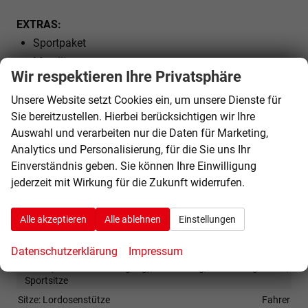
EXTRAS:
Sportpaket
Metallic
Wir respektieren Ihre Privatsphäre
Sportfahrwerk
LM-Felgen
Unsere Website setzt Cookies ein, um unsere Dienste für
Sie bereitzustellen. Hierbei berücksichtigen wir Ihre
Tire-Mobility Set
Auswahl und verarbeiten nur die Daten für Marketing,
Analytics und Personalisierung, für die Sie uns Ihr
Innen
Einverständnis geben. Sie können Ihre Einwilligung
Ambiente-Beleuchtung
vorhanden
jederzeit mit Wirkung für die Zukunft widerrufen.
Armlehnen
Mittelarmlehne
Klimatisierung
2-Zonen-Klimaautomatik
Alle akzeptieren
Alle ablehnen
Einstellungen
Lenkrad
in Leder, mit Multifunktionen, mit Lenkradheizung
Datenschutzerklärung
Impressum
Sitze
Isofix (Kindersitzbefestigung), Sitzheizung, Sitzheizung hinten,
Sportsitze
Sitze: Lordosenstütze
Fahrer