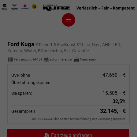
Ford Kuga
ST-Line 1.5 EcoBoost ST-Line, Navi, AHK, LED,
Kamera, Winter, FS beheizbar, 5 J.-Garantie
Fahrzeugnr.:
66159
sofort lieferbar
Neuwagen
47.650,– €
UVP ohne
Überführungskosten
15.505,– €
Sie sparen:
32,5%
32.145,– €
Gesamtpreis
incl. 19% MwSt., den Kosten für Überführung und Zulassungspapieren
Fahrzeug anfragen