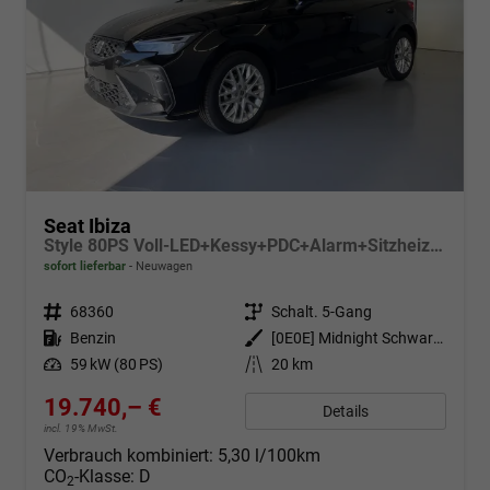
Seat Ibiza
Style 80PS Voll-LED+Kessy+PDC+Alarm+Sitzheizung+Kamera+App-Connect
sofort lieferbar
Neuwagen
Fahrzeugnr.
68360
Getriebe
Schalt. 5-Gang
Kraftstoff
Benzin
Außenfarbe
[0E0E] Midnight Schwarz Metallic
Leistung
59 kW (80 PS)
Kilometerstand
20 km
19.740,– €
Details
incl. 19% MwSt.
Verbrauch kombiniert:
5,30 l/100km
CO
-Klasse:
D
2