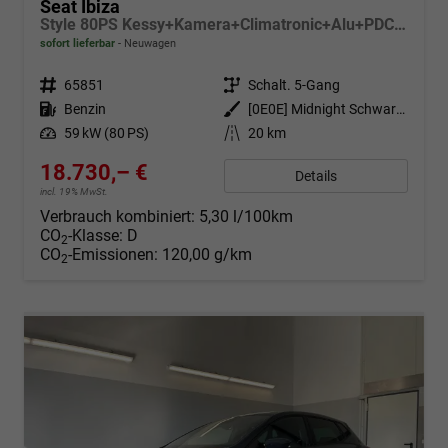
Seat Ibiza
Style 80PS Kessy+Kamera+Climatronic+Alu+PDCvohi+Sitzheiz+App-Connect+DAB
sofort lieferbar
Neuwagen
Fahrzeugnr.
65851
Getriebe
Schalt. 5-Gang
Kraftstoff
Benzin
Außenfarbe
[0E0E] Midnight Schwarz Metallic
Leistung
59 kW (80 PS)
Kilometerstand
20 km
18.730,– €
Details
incl. 19% MwSt.
Verbrauch kombiniert:
5,30 l/100km
CO
-Klasse:
D
2
CO
-Emissionen:
120,00 g/km
2