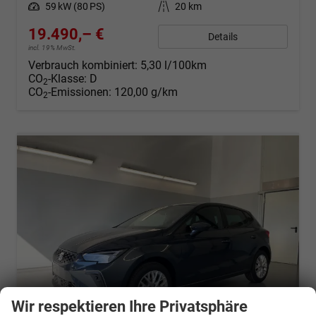
Leistung
59 kW (80 PS)
Kilometerstand
20 km
19.490,– €
Details
incl. 19% MwSt.
Verbrauch kombiniert:
5,30 l/100km
CO
-Klasse:
D
2
CO
-Emissionen:
120,00 g/km
2
Wir respektieren Ihre Privatsphäre