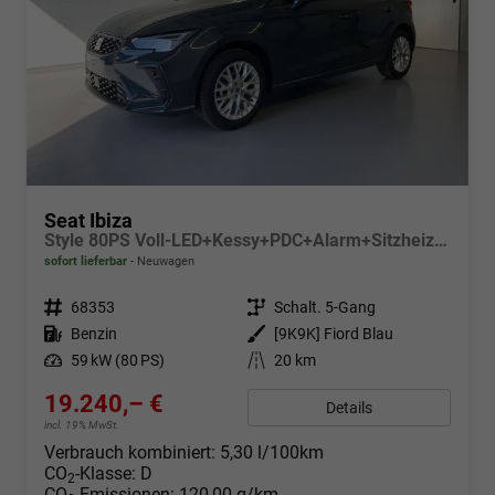
Seat Ibiza
Style 80PS Voll-LED+Kessy+PDC+Alarm+Sitzheizung+Kamera+App-Connect
sofort lieferbar
Neuwagen
Fahrzeugnr.
68353
Getriebe
Schalt. 5-Gang
Kraftstoff
Benzin
Außenfarbe
[9K9K] Fiord Blau
Leistung
59 kW (80 PS)
Kilometerstand
20 km
19.240,– €
Details
incl. 19% MwSt.
Verbrauch kombiniert:
5,30 l/100km
CO
-Klasse:
D
2
CO
-Emissionen:
120,00 g/km