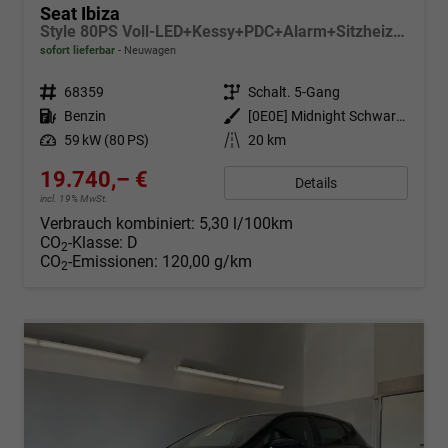
Seat Ibiza
Style 80PS Voll-LED+Kessy+PDC+Alarm+Sitzheizung+Kamera+App-Connect
sofort lieferbar
Neuwagen
Fahrzeugnr.
68359
Getriebe
Schalt. 5-Gang
Kraftstoff
Benzin
Außenfarbe
[0E0E] Midnight Schwarz Metallic
Leistung
59 kW (80 PS)
Kilometerstand
20 km
19.740,– €
Details
incl. 19% MwSt.
Verbrauch kombiniert:
5,30 l/100km
CO
-Klasse:
D
2
CO
-Emissionen:
120,00 g/km
2