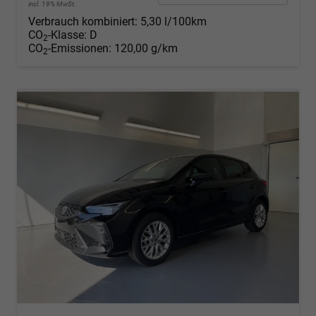
incl. 19% MwSt.
Verbrauch kombiniert:
5,30 l/100km
CO
-Klasse:
D
2
CO
-Emissionen:
120,00 g/km
2