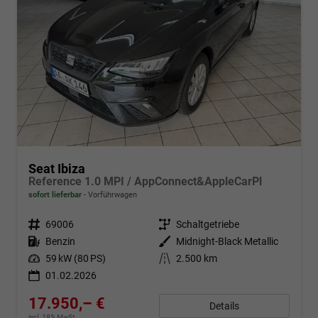
Seat Ibiza
Reference 1.0 MPI / AppConnect&AppleCarPl
sofort lieferbar
Vorführwagen
Fahrzeugnr.
69006
Getriebe
Schaltgetriebe
Kraftstoff
Benzin
Außenfarbe
Midnight-Black Metallic
Leistung
59 kW (80 PS)
Kilometerstand
2.500 km
01.02.2026
17.950,– €
Details
incl. 19% MwSt.