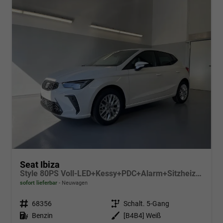
Seat Ibiza
Style 80PS Voll-LED+Kessy+PDC+Alarm+Sitzheizung+Kamera+App-Connect
sofort lieferbar
Neuwagen
Fahrzeugnr.
68356
Getriebe
Schalt. 5-Gang
Kraftstoff
Benzin
Außenfarbe
[B4B4] Weiß