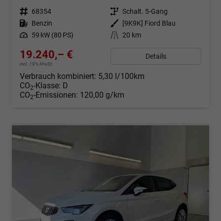
Fahrzeugnr.
68354
Getriebe
Schalt. 5-Gang
Kraftstoff
Benzin
Außenfarbe
[9K9K] Fiord Blau
Leistung
59 kW (80 PS)
Kilometerstand
20 km
19.240,– €
Details
incl. 19% MwSt.
Verbrauch kombiniert:
5,30 l/100km
CO
-Klasse:
D
2
CO
-Emissionen:
120,00 g/km
2