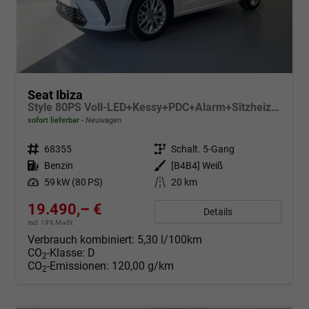
Seat Ibiza
Style 80PS Voll-LED+Kessy+PDC+Alarm+Sitzheizung+Kamera+App-Connect
sofort lieferbar
Neuwagen
Fahrzeugnr.
68355
Getriebe
Schalt. 5-Gang
Kraftstoff
Benzin
Außenfarbe
[B4B4] Weiß
Leistung
59 kW (80 PS)
Kilometerstand
20 km
19.490,– €
Details
incl. 19% MwSt.
Verbrauch kombiniert:
5,30 l/100km
CO
-Klasse:
D
2
CO
-Emissionen:
120,00 g/km
2