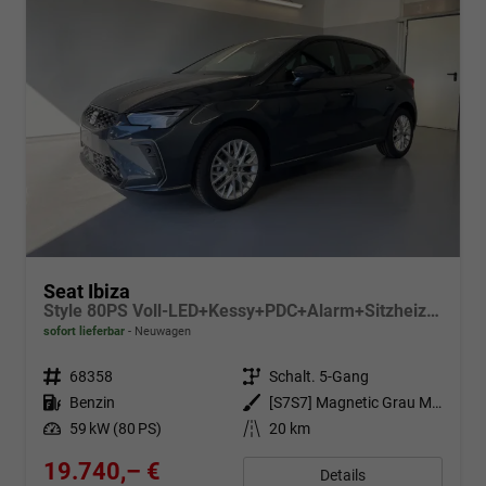
Seat Ibiza
Style 80PS Voll-LED+Kessy+PDC+Alarm+Sitzheizung+Kamera+App-Connect
sofort lieferbar
Neuwagen
Fahrzeugnr.
68358
Getriebe
Schalt. 5-Gang
Kraftstoff
Benzin
Außenfarbe
[S7S7] Magnetic Grau Metallic
Leistung
59 kW (80 PS)
Kilometerstand
20 km
19.740,– €
Details