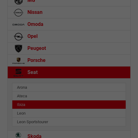
MG
Nissan
Omoda
Opel
Peugeot
Porsche
Seat
Arona
Ateca
Ibiza
Leon
Leon Sportstourer
Skoda