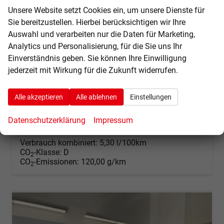
Unsere Website setzt Cookies ein, um unsere Dienste für
Sie bereitzustellen. Hierbei berücksichtigen wir Ihre
Auswahl und verarbeiten nur die Daten für Marketing,
Seat Ibiza
Analytics und Personalisierung, für die Sie uns Ihr
Style 80PS Voll-LED+Kessy+PDC+Alarm+Sitzheizung+Kamera+App-Connect
sofort lieferbar
Neuwagen
Einverständnis geben. Sie können Ihre Einwilligung
jederzeit mit Wirkung für die Zukunft widerrufen.
Fahrzeugnr.
68357
Getriebe
Schalt. 5-Gang
Kraftstoff
Benzin
Außenfarbe
[S7S7] Magnetic Grau Metallic
Alle akzeptieren
Alle ablehnen
Einstellungen
Leistung
59 kW (80 PS)
Kilometerstand
20 km
19.740,– €
Datenschutzerklärung
Impressum
Details
incl. 19% MwSt.
Verbrauch kombiniert:
5,30 l/100km
CO
-Klasse:
D
2
CO
-Emissionen:
120,00 g/km
2