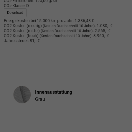
CO
-Emissionen:
120,00 g/km
2
CO
-Klasse:
D
2
Download
Energiekosten bei 15.000 km pro Jahr:
1.386,48 €
CO2 Kosten (niedrig)
:
1.080,- €
(Kosten Durchschnitt 10 Jahre)
CO2 Kosten (mittel)
:
2.565,- €
(Kosten Durchschnitt 10 Jahre)
CO2 Kosten (hoch)
:
3.960,- €
(Kosten Durchschnitt 10 Jahre)
Jahressteuer:
81,- €
Innenausstattung
Innenausstattung
Grau