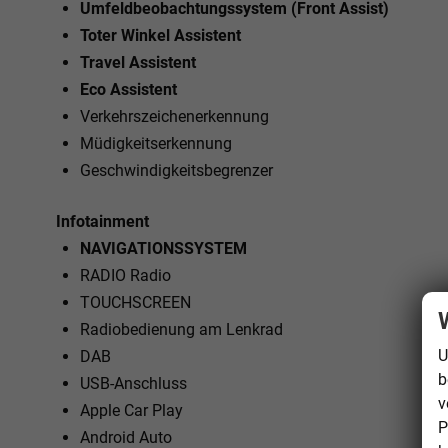
Umfeldbeobachtungssystem (Front Assist)
Toter Winkel Assistent
Travel Assistent
Eco Assistent
Verkehrszeichenerkennung
Müdigkeitserkennung
Geschwindigkeitsbegrenzer
Infotainment
NAVIGATIONSSYSTEM
RADIO Radio
TOUCHSCREEN
Radiobedienung am Lenkrad
U
DAB
b
USB-Anschluss
v
Apple Car Play
P
Android Auto