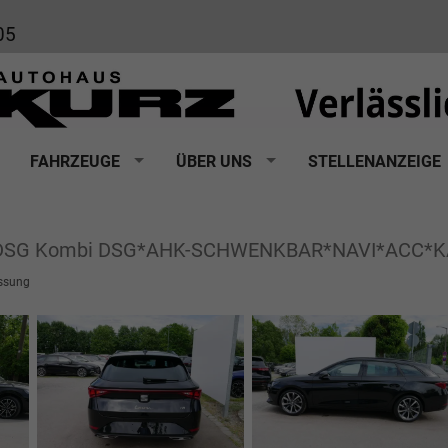
05
FAHRZEUGE
ÜBER UNS
STELLENANZEIGE
I DSG Kombi DSG*AHK-SCHWENKBAR*NAVI*ACC
ssung