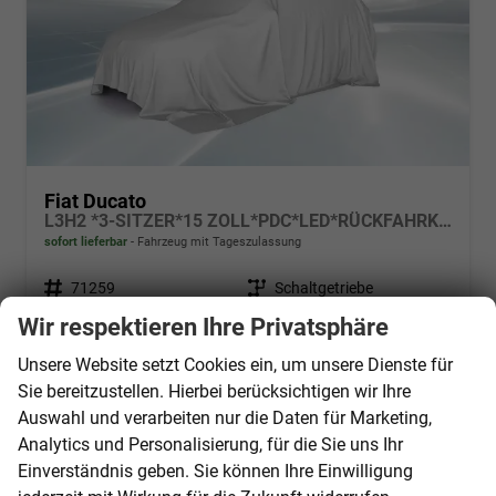
Fiat Ducato
L3H2 *3-SITZER*15 ZOLL*PDC*LED*RÜCKFAHRKAMERA*DAB*KLIMA*HECKTÜRE 260°*
sofort lieferbar
Fahrzeug mit Tageszulassung
Fahrzeugnr.
71259
Getriebe
Schaltgetriebe
Kraftstoff
Diesel
Außenfarbe
Weiß
Wir respektieren Ihre Privatsphäre
Leistung
103 kW (140 PS)
Kilometerstand
10 km
Unsere Website setzt Cookies ein, um unsere Dienste für
01.06.2026
Sie bereitzustellen. Hierbei berücksichtigen wir Ihre
30.840,– €
Details
Auswahl und verarbeiten nur die Daten für Marketing,
incl. 19% MwSt.
Analytics und Personalisierung, für die Sie uns Ihr
Verbrauch kombiniert:
7,90 l/100km
Einverständnis geben. Sie können Ihre Einwilligung
CO
-Emissionen:
207,00 g/km
2