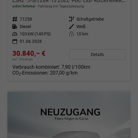
L3H2 *3-SITZER*15 ZOLL*PDC*LED*RÜCKFAHRKAMERA*DAB*KLIMA*HECKTÜRE 260°*
sofort lieferbar
Fahrzeug mit Tageszulassung
Fahrzeugnr.
71258
Getriebe
Schaltgetriebe
Kraftstoff
Diesel
Außenfarbe
Weiß
Leistung
103 kW (140 PS)
Kilometerstand
10 km
01.06.2026
30.840,– €
Details
incl. 19% MwSt.
Verbrauch kombiniert:
7,90 l/100km
CO
-Emissionen:
207,00 g/km
2