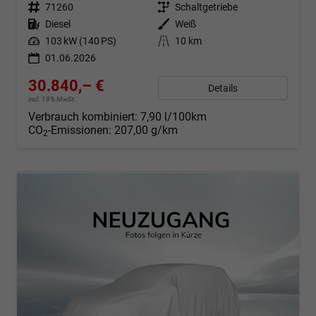
Fahrzeugnr.
71260
Getriebe
Schaltgetriebe
Kraftstoff
Diesel
Außenfarbe
Weiß
Leistung
103 kW (140 PS)
Kilometerstand
10 km
01.06.2026
30.840,– €
Details
incl. 19% MwSt.
Verbrauch kombiniert:
7,90 l/100km
CO
-Emissionen:
207,00 g/km
2