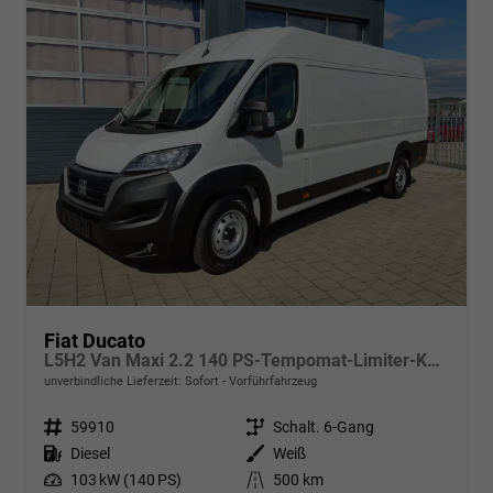
Fiat Ducato
L5H2 Van Maxi 2.2 140 PS-Tempomat-Limiter-Kurvenlicht-NSW-ZVmitFunk-Sofort
unverbindliche Lieferzeit: Sofort
Vorführfahrzeug
Fahrzeugnr.
59910
Getriebe
Schalt. 6-Gang
Kraftstoff
Diesel
Außenfarbe
Weiß
Leistung
103 kW (140 PS)
Kilometerstand
500 km