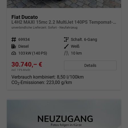
Fiat Ducato
L4H2 MAXI 15mc 2.2 MultiJet 140PS Tempomat-Klima-PDC-Rückfahrkamera-DAB-Sofort
unverbindliche Lieferzeit: Sofort
Neufahrzeug
Fahrzeugnr.
69934
Getriebe
Schalt. 6-Gang
Kraftstoff
Diesel
Außenfarbe
Weiß
Leistung
103 kW (140 PS)
Kilometerstand
10 km
30.740,– €
Details
incl. 19% MwSt.
Verbrauch kombiniert:
8,50 l/100km
CO
-Emissionen:
223,00 g/km
2