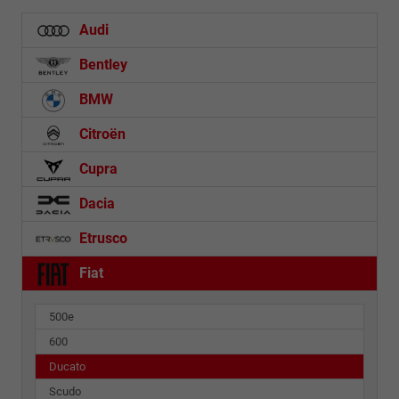
Audi
Bentley
BMW
Citroën
Cupra
Dacia
Etrusco
Fiat
500e
600
Ducato
Scudo