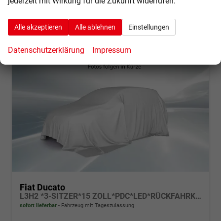
jederzeit mit Wirkung für die Zukunft widerrufen.
Alle akzeptieren
Alle ablehnen
Einstellungen
Datenschutzerklärung
Impressum
Fiat Ducato
L3H2 *3-SITZER*15 ZOLL*PDC*LED*RÜCKFAHRKAMERA*DAB*KLIMA*HECKTÜRE 260°*
sofort lieferbar
Fahrzeug mit Tageszulassung