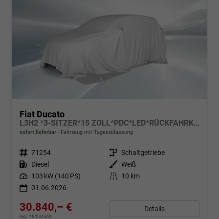
Fiat Ducato
L3H2 *3-SITZER*15 ZOLL*PDC*LED*RÜCKFAHRKAMERA*DAB*KLIMA*HECKTÜRE 260°*
sofort lieferbar
Fahrzeug mit Tageszulassung
Fahrzeugnr.
71254
Getriebe
Schaltgetriebe
Kraftstoff
Diesel
Außenfarbe
Weiß
Leistung
103 kW (140 PS)
Kilometerstand
10 km
01.06.2026
30.840,– €
Details
incl. 19% MwSt.