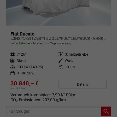
Fiat Ducato
L3H2 *3-SITZER*15 ZOLL*PDC*LED*RÜCKFAHRKAMERA*DAB*KLIMA*HECKTÜRE 260°*
sofort lieferbar
Fahrzeug mit Tageszulassung
Fahrzeugnr.
71261
Getriebe
Schaltgetriebe
Kraftstoff
Diesel
Außenfarbe
Weiß
Leistung
103 kW (140 PS)
Kilometerstand
10 km
01.06.2026
30.840,– €
Details
incl. 19% MwSt.
Verbrauch kombiniert:
7,90 l/100km
CO
-Emissionen:
207,00 g/km
2
Fahrzeugnr.