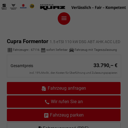
Cupra Formentor
1.5 eTSI 110 kW DSG ABT AHK ACC LED
Fahrzeugnr.:
67116
sofort lieferbar
Fahrzeug mit Tageszulassung
33.790,– €
Gesamtpreis
incl. 19% MwSt., den Kosten für Überführung und Zulassungspapieren
Fahrzeug anfragen
Wir rufen Sie an
Fahrzeug parken