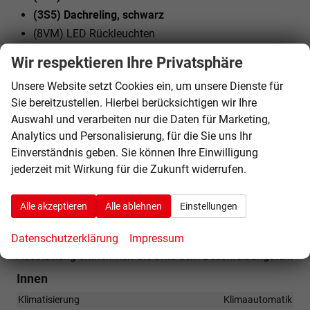
(3S5) Dachreling, schwarz
(8VM) LED Rückleuchten
(CF8) Leichtmetallräder 8J x 18
Wir respektieren Ihre Privatsphäre
(J83) Reifen 245/45 R18 96W
Unsere Website setzt Cookies ein, um unsere Dienste für
(6E3) Mittelarmlehne vorn
Sie bereitzustellen. Hierbei berücksichtigen wir Ihre
(7UX) Navigationssystem-Vorbereitung (Baseline)
Auswahl und verarbeiten nur die Daten für Marketing,
(N0L) Sitzbezüge in Stoff
Analytics und Personalisierung, für die Sie uns Ihr
(3GN) Variables Ladebodenkonzept
Einverständnis geben. Sie können Ihre Einwilligung
(4I7) Zentralverriegelung ""Keyless-Go"" ohne
jederzeit mit Wirkung für die Zukunft widerrufen.
Safesicherung
Alle akzeptieren
Alle ablehnen
Einstellungen
Alle Fotos können Beispielbilder sein und
aufpreispflichtige Extras enthalten. Die genaue
Datenschutzerklärung
Impressum
Ausstattung entnehmen Sie bitte dem Beschreibungstext
Innen
Klimatisierung
Klimaautomatik