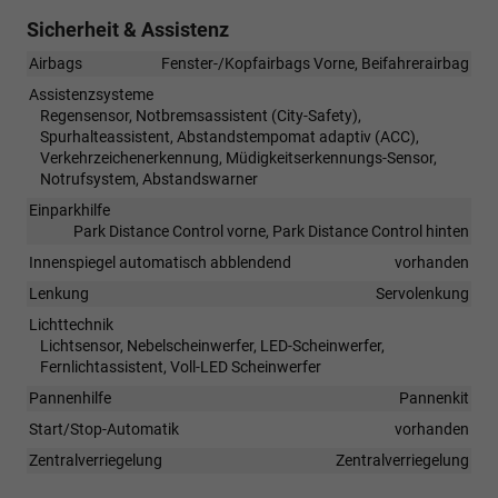
Sicherheit & Assistenz
Airbags
Fenster-/Kopfairbags Vorne, Beifahrerairbag
Assistenzsysteme
Regensensor, Notbremsassistent (City-Safety),
Spurhalteassistent, Abstandstempomat adaptiv (ACC),
Verkehrzeichenerkennung, Müdigkeitserkennungs-Sensor,
Notrufsystem, Abstandswarner
Einparkhilfe
Park Distance Control vorne, Park Distance Control hinten
Innenspiegel automatisch abblendend
vorhanden
Lenkung
Servolenkung
Lichttechnik
Lichtsensor, Nebelscheinwerfer, LED-Scheinwerfer,
Fernlichtassistent, Voll-LED Scheinwerfer
Pannenhilfe
Pannenkit
Start/Stop-Automatik
vorhanden
Zentralverriegelung
Zentralverriegelung