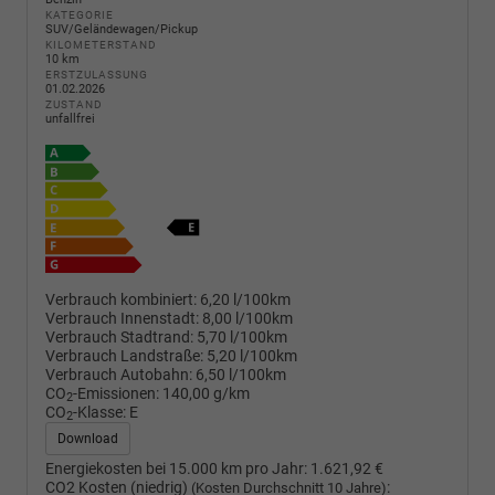
KATEGORIE
SUV/Geländewagen/Pickup
KILOMETERSTAND
10 km
ERSTZULASSUNG
01.02.2026
ZUSTAND
unfallfrei
Verbrauch kombiniert:
6,20 l/100km
Verbrauch Innenstadt:
8,00 l/100km
Verbrauch Stadtrand:
5,70 l/100km
Verbrauch Landstraße:
5,20 l/100km
Verbrauch Autobahn:
6,50 l/100km
CO
-Emissionen:
140,00 g/km
2
CO
-Klasse:
E
2
Download
Energiekosten bei 15.000 km pro Jahr:
1.621,92 €
CO2 Kosten (niedrig)
:
(Kosten Durchschnitt 10 Jahre)