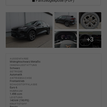
Fahrzeugexposé (PDF)
+3
AUSSENFARBE
Midnightschwarz Metallic
INNENAUSSTATTUNG
Schwarz
GETRIEBE
Automatik
ANTRIEBSACHSE
Frontantrieb
SCHADSTOFFKLASSE
Euro 6
HUBRAUM
1.498 ccm
LEISTUNG
140 kW (190 PS)
KRAFTSTOFF
Benzin