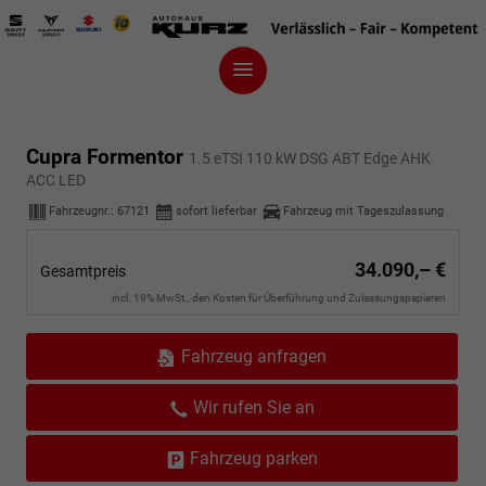
Cupra Formentor
1.5 eTSI 110 kW DSG ABT Edge AHK
ACC LED
Fahrzeugnr.:
67121
sofort lieferbar
Fahrzeug mit Tageszulassung
34.090,– €
Gesamtpreis
incl. 19% MwSt., den Kosten für Überführung und Zulassungspapieren
Fahrzeug anfragen
Wir rufen Sie an
Fahrzeug parken