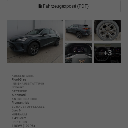
Fahrzeugexposé (PDF)
+3
AUSSENFARBE
Fjord-Blau
INNENAUSSTATTUNG
Schwarz
GETRIEBE
Automatik
ANTRIEBSACHSE
Frontantrieb
SCHADSTOFFKLASSE
Euro 6
HUBRAUM
1.498 ccm
LEISTUNG
140 kW (190 PS)