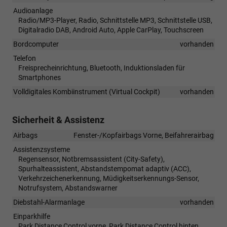
Audioanlage
Radio/MP3-Player, Radio, Schnittstelle MP3, Schnittstelle USB,
Digitalradio DAB, Android Auto, Apple CarPlay, Touchscreen
Bordcomputer
vorhanden
Telefon
Freisprecheinrichtung, Bluetooth, Induktionsladen für
Smartphones
Volldigitales Kombiinstrument (Virtual Cockpit)
vorhanden
Sicherheit & Assistenz
Airbags
Fenster-/Kopfairbags Vorne, Beifahrerairbag
Assistenzsysteme
Regensensor, Notbremsassistent (City-Safety),
Spurhalteassistent, Abstandstempomat adaptiv (ACC),
Verkehrzeichenerkennung, Müdigkeitserkennungs-Sensor,
Notrufsystem, Abstandswarner
Diebstahl-Alarmanlage
vorhanden
Einparkhilfe
Park Distance Control vorne, Park Distance Control hinten,