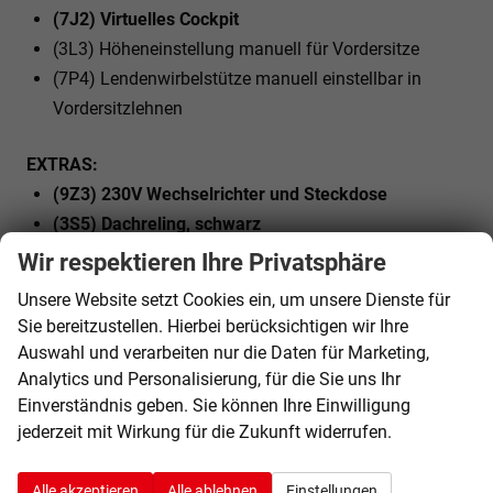
(7J2) Virtuelles Cockpit
(3L3) Höheneinstellung manuell für Vordersitze
(7P4) Lendenwirbelstütze manuell einstellbar in
Vordersitzlehnen
EXTRAS:
(9Z3) 230V Wechselrichter und Steckdose
(3S5) Dachreling, schwarz
(8VM) LED Rückleuchten
Wir respektieren Ihre Privatsphäre
(CF8) Leichtmetallräder 8J x 18
Unsere Website setzt Cookies ein, um unsere Dienste für
(J83) Reifen 245/45 R18 96W
Sie bereitzustellen. Hierbei berücksichtigen wir Ihre
(6E3) Mittelarmlehne vorn
Auswahl und verarbeiten nur die Daten für Marketing,
(7UX) Navigationssystem-Vorbereitung (Baseline)
Analytics und Personalisierung, für die Sie uns Ihr
(N0L) Sitzbezüge in Stoff
Einverständnis geben. Sie können Ihre Einwilligung
jederzeit mit Wirkung für die Zukunft widerrufen.
(3GN) Variables Ladebodenkonzept
(4I7) Zentralverriegelung ""Keyless-Go"" ohne
Safesicherung
Alle akzeptieren
Alle ablehnen
Einstellungen