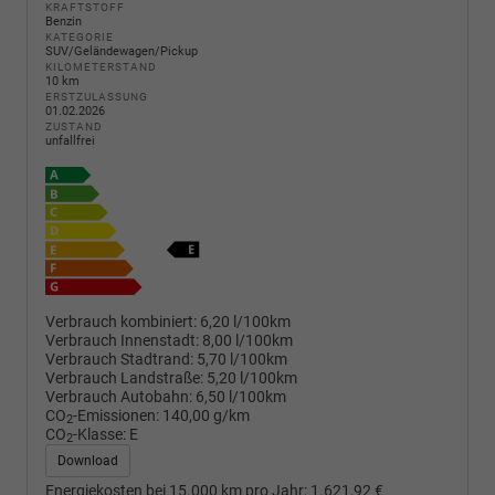
KRAFTSTOFF
Benzin
KATEGORIE
SUV/Geländewagen/Pickup
KILOMETERSTAND
10 km
ERSTZULASSUNG
01.02.2026
ZUSTAND
unfallfrei
Verbrauch kombiniert:
6,20 l/100km
Verbrauch Innenstadt:
8,00 l/100km
Verbrauch Stadtrand:
5,70 l/100km
Verbrauch Landstraße:
5,20 l/100km
Verbrauch Autobahn:
6,50 l/100km
CO
-Emissionen:
140,00 g/km
2
CO
-Klasse:
E
2
Download
Energiekosten bei 15.000 km pro Jahr:
1.621,92 €