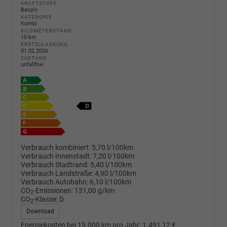
KRAFTSTOFF
Benzin
KATEGORIE
Kombi
KILOMETERSTAND
10 km
ERSTZULASSUNG
01.02.2026
ZUSTAND
unfallfrei
Verbrauch kombiniert:
5,70 l/100km
Verbrauch Innenstadt:
7,20 l/100km
Verbrauch Stadtrand:
5,40 l/100km
Verbrauch Landstraße:
4,90 l/100km
Verbrauch Autobahn:
6,10 l/100km
CO
-Emissionen:
131,00 g/km
2
CO
-Klasse:
D
2
Download
Energiekosten bei 15.000 km pro Jahr:
1.491,12 €