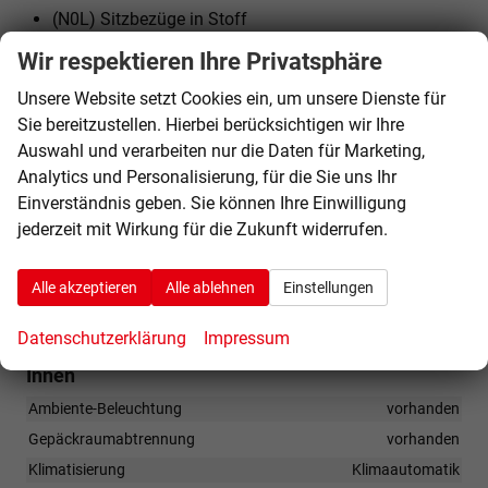
(N0L) Sitzbezüge in Stoff
(QH1) Sprachsteuerung
Wir respektieren Ihre Privatsphäre
(6I1) Spurhalteassistent
Unsere Website setzt Cookies ein, um unsere Dienste für
(9I5) Tagesfahrlicht mit Assistenzfahrlicht und
Sie bereitzustellen. Hierbei berücksichtigen wir Ihre
Coming- / Leaving home Funktion
Auswahl und verarbeiten nur die Daten für Marketing,
(3GN) Variables Ladebodenkonzept
Analytics und Personalisierung, für die Sie uns Ihr
(4I7) Zentralverriegelung ""Keyless-Go"" ohne
Einverständnis geben. Sie können Ihre Einwilligung
Safesicherung
jederzeit mit Wirkung für die Zukunft widerrufen.
Alle Fotos können Beispielbilder sein und
Alle akzeptieren
Alle ablehnen
Einstellungen
aufpreispflichtige Extras enthalten. Die genaue
Datenschutzerklärung
Impressum
Ausstattung entnehmen Sie bitte dem Beschreibungstext
Innen
Ambiente-Beleuchtung
vorhanden
Gepäckraumabtrennung
vorhanden
Klimatisierung
Klimaautomatik