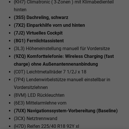
(KH7) Climatronic ( 3-Zonen ) mit Klimabedienteil
hinten
(3S5) Dachreling, schwarz
(7X2) Einparkhilfe vorn und hinten
(7J2) Virtuelles Cockpit
(8G1) Fernlichtassistent
(3L3) Höheneinstellung manuell für Vordersitze
(9ZQ) Komforttelefonie: Wireless Charging (fast
charge) ohne Außenantennenanbindung
(C0T) Leichtmetallräder 7 1/2J x 18
(7P4) Lendenwirbelstütze manuell einstellbar in
Vordersitzlehnen
(8VM) LED Rückleuchten
(6E3) Mittelarmlehne vorn
(7UX) Navigationssystem-Vorbereitung (Baseline)
(3CX) Netztrennwand
(H7D) Reifen 225/40 R18 92Y xl