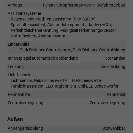
Airbags
Fenster-/Kopfairbags Vorne, Beifahrerairbag
Assistenzsysteme
Regensensor, Notbremsassistent (City-Safety),
Spurhalteassistent, Abstandstempomat adaptiv (ACC),
Verkehrzeichenerkennung, Müdigkeitserkennungs-Sensor,
Notrufsystem, Abstandswarner
Einparkhilfe
Park Distance Control vorne, Park Distance Control hinten
Innenspiegel automatisch abblendend
vorhanden
Lenkung
Servolenkung
Lichttechnik
Lichtsensor, Nebelscheinwerfer, LED-Scheinwerfer,
Fernlichtassistent, LED-Tagfahrlicht, Voll-LED Scheinwerfer
Pannenhilfe
Pannenkit
Zentralverriegelung
Zentralverriegelung
Außen
Anhängerkupplung
Schwenkbar