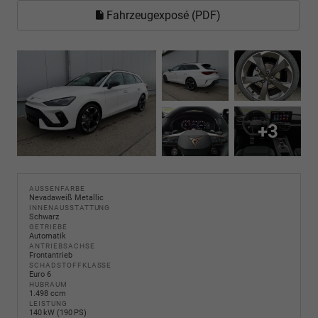
Fahrzeugexposé (PDF)
+3
AUSSENFARBE
Nevadaweiß Metallic
INNENAUSSTATTUNG
Schwarz
GETRIEBE
Automatik
ANTRIEBSACHSE
Frontantrieb
SCHADSTOFFKLASSE
Euro 6
HUBRAUM
1.498 ccm
LEISTUNG
140 kW (190 PS)