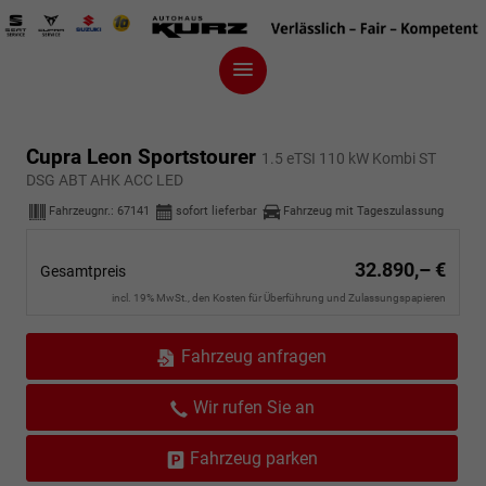
Cupra Leon Sportstourer
1.5 eTSI 110 kW Kombi ST
DSG ABT AHK ACC LED
Fahrzeugnr.:
67141
sofort lieferbar
Fahrzeug mit Tageszulassung
32.890,– €
Gesamtpreis
incl. 19% MwSt., den Kosten für Überführung und Zulassungspapieren
Fahrzeug anfragen
Wir rufen Sie an
Fahrzeug parken