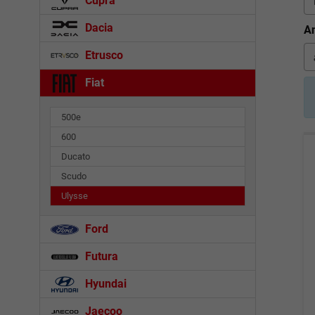
Cupra
Dacia
An
Etrusco
Fiat
500e
600
Ducato
Scudo
Ulysse
Ford
Futura
Hyundai
Jaecoo