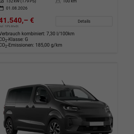
Leistung
132 kW (179 PS)
Kilometerstand
100 km
01.08.2026
41.540,– €
Details
incl. 19% MwSt.
Verbrauch kombiniert:
7,30 l/100km
CO
-Klasse:
G
2
CO
-Emissionen:
185,00 g/km
2