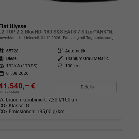
Fiat Ulysse
L2 TOP 2.2 BlueHDi 180 S&S EAT8 7 Sitzer*AHK*Navi*SHZ*Kamera*Keyless*Klimaauto*ACC
unverbindliche Lieferzeit:
31.10.2026
Fahrzeug mit Tageszulassung
Fahrzeugnr.
65728
Getriebe
Automatik
Kraftstoff
Diesel
Außenfarbe
Titanium Grau Metallic
Leistung
132 kW (179 PS)
Kilometerstand
100 km
01.08.2026
41.540,– €
Details
incl. 19% MwSt.
Verbrauch kombiniert:
7,30 l/100km
CO
-Klasse:
G
2
CO
-Emissionen:
185,00 g/km
2