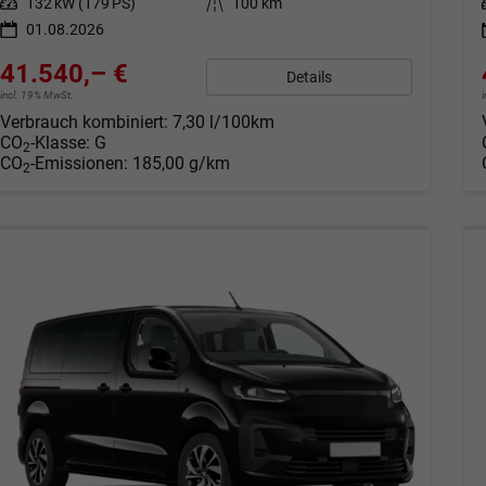
Leistung
132 kW (179 PS)
Kilometerstand
100 km
01.08.2026
41.540,– €
Details
incl. 19% MwSt.
Verbrauch kombiniert:
7,30 l/100km
CO
-Klasse:
G
2
CO
-Emissionen:
185,00 g/km
2