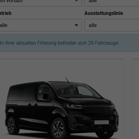
trieb
Ausstattungslinie
In Ihrer aktuellen Filterung befinden sich
28
Fahrzeuge: