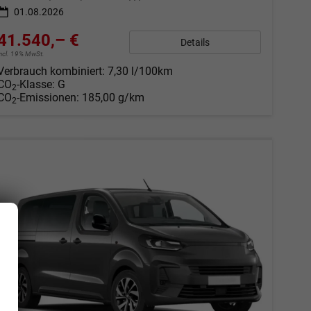
01.08.2026
41.540,– €
Details
incl. 19% MwSt.
Verbrauch kombiniert:
7,30 l/100km
CO
-Klasse:
G
2
CO
-Emissionen:
185,00 g/km
2