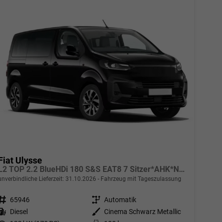
Fiat Ulysse
L2 TOP 2.2 BlueHDi 180 S&S EAT8 7 Sitzer*AHK*Navi*SHZ*Kamera*Keyless*Klimaauto*ACC
unverbindliche Lieferzeit:
31.10.2026
Fahrzeug mit Tageszulassung
Fahrzeugnr.
65946
Getriebe
Automatik
Kraftstoff
Diesel
Außenfarbe
Cinema Schwarz Metallic