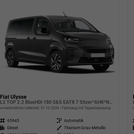
Fiat Ulysse
L2 TOP 2.2 BlueHDi 180 S&S EAT8 7 Sitzer*AHK*Navi*SHZ*Kamera*Keyless*Klimaauto*ACC
unverbindliche Lieferzeit:
31.10.2026
Fahrzeug mit Tageszulassung
Fahrzeugnr.
65945
Getriebe
Automatik
Kraftstoff
Diesel
Außenfarbe
Titanium Grau Metallic