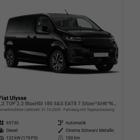
Fiat Ulysse
L2 TOP 2.2 BlueHDi 180 S&S EAT8 7 Sitzer*AHK*Navi*SHZ*Kamera*Keyless*Klimaauto*ACC
unverbindliche Lieferzeit:
31.10.2026
Fahrzeug mit Tageszulassung
Fahrzeugnr.
65730
Getriebe
Automatik
Kraftstoff
Diesel
Außenfarbe
Cinema Schwarz Metallic
Leistung
132 kW (179 PS)
Kilometerstand
100 km