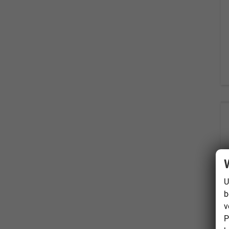
U
b
v
P