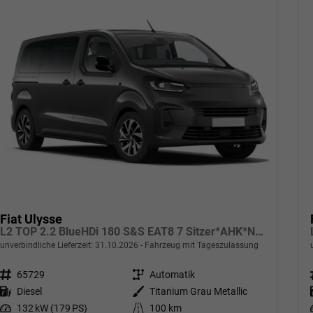
Fiat Ulysse
L2 TOP 2.2 BlueHDi 180 S&S EAT8 7 Sitzer*AHK*Navi*SHZ*Kamera*Keyless*Klimaauto*ACC
unverbindliche Lieferzeit:
31.10.2026
Fahrzeug mit Tageszulassung
Fahrzeugnr.
65729
Getriebe
Automatik
Kraftstoff
Diesel
Außenfarbe
Titanium Grau Metallic
Leistung
132 kW (179 PS)
Kilometerstand
100 km