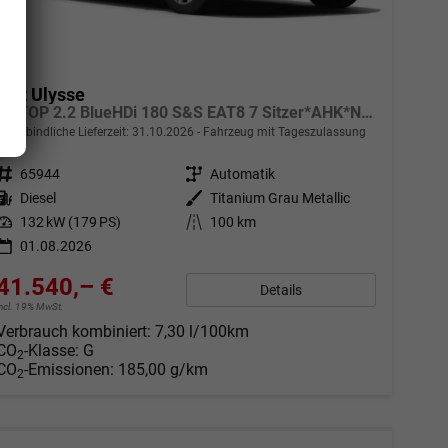
Fiat Ulysse
L2 TOP 2.2 BlueHDi 180 S&S EAT8 7 Sitzer*AHK*Navi*SHZ*Kamera*Keyless*Klimaauto*ACC
unverbindliche Lieferzeit:
31.10.2026
Fahrzeug mit Tageszulassung
Fahrzeugnr.
65944
Getriebe
Automatik
Kraftstoff
Diesel
Außenfarbe
Titanium Grau Metallic
Leistung
132 kW (179 PS)
Kilometerstand
100 km
01.08.2026
41.540,– €
Details
incl. 19% MwSt.
Verbrauch kombiniert:
7,30 l/100km
CO
-Klasse:
G
2
CO
-Emissionen:
185,00 g/km
2