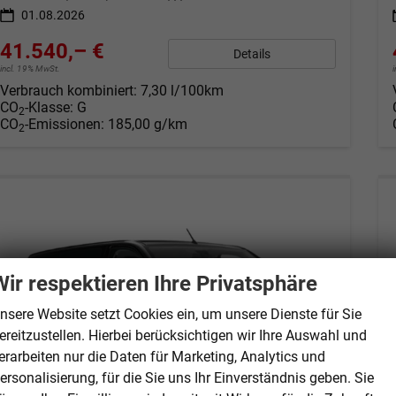
01.08.2026
41.540,– €
Details
incl. 19% MwSt.
Verbrauch kombiniert:
7,30 l/100km
CO
-Klasse:
G
2
CO
-Emissionen:
185,00 g/km
2
Wir respektieren Ihre Privatsphäre
nsere Website setzt Cookies ein, um unsere Dienste für Sie
ereitzustellen. Hierbei berücksichtigen wir Ihre Auswahl und
erarbeiten nur die Daten für Marketing, Analytics und
ersonalisierung, für die Sie uns Ihr Einverständnis geben. Sie