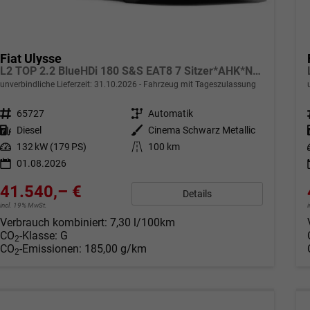
Fiat Ulysse
L2 TOP 2.2 BlueHDi 180 S&S EAT8 7 Sitzer*AHK*Navi*SHZ*Kamera*Keyless*Klimaauto*ACC
unverbindliche Lieferzeit:
31.10.2026
Fahrzeug mit Tageszulassung
Fahrzeugnr.
65727
Getriebe
Automatik
Kraftstoff
Diesel
Außenfarbe
Cinema Schwarz Metallic
Leistung
132 kW (179 PS)
Kilometerstand
100 km
01.08.2026
41.540,– €
Details
incl. 19% MwSt.
Verbrauch kombiniert:
7,30 l/100km
CO
-Klasse:
G
2
CO
-Emissionen:
185,00 g/km
2