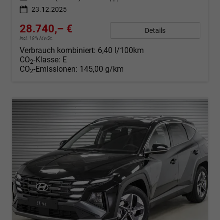
23.12.2025
28.740,– €
Details
incl. 19% MwSt.
Verbrauch kombiniert:
6,40 l/100km
CO
-Klasse:
E
2
CO
-Emissionen:
145,00 g/km
2