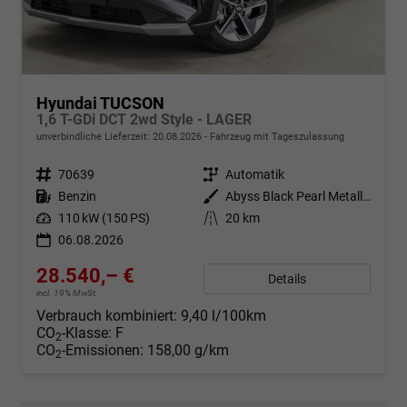
Hyundai TUCSON
1,6 T-GDi DCT 2wd Style - LAGER
unverbindliche Lieferzeit:
20.08.2026
Fahrzeug mit Tageszulassung
Fahrzeugnr.
70639
Getriebe
Automatik
Kraftstoff
Benzin
Außenfarbe
Abyss Black Pearl Metallic ()
Leistung
110 kW (150 PS)
Kilometerstand
20 km
06.08.2026
28.540,– €
Details
incl. 19% MwSt.
Verbrauch kombiniert:
9,40 l/100km
CO
-Klasse:
F
2
CO
-Emissionen:
158,00 g/km
2