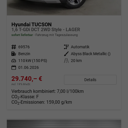
Hyundai TUCSON
1,6 T-GDi DCT 2WD Style - LAGER
sofort lieferbar
Fahrzeug mit Tageszulassung
Fahrzeugnr.
69576
Getriebe
Automatik
Kraftstoff
Benzin
Außenfarbe
Abyss Black Metallic ()
Leistung
110 kW (150 PS)
Kilometerstand
20 km
01.06.2026
29.740,– €
Details
incl. 19% MwSt.
Verbrauch kombiniert:
7,00 l/100km
CO
-Klasse:
F
2
CO
-Emissionen:
159,00 g/km
2