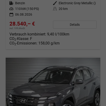
Kraftstoff
Benzin
Außenfarbe
Electronic Grey Metallic ()
Leistung
110 kW (150 PS)
Kilometerstand
20 km
06.08.2026
28.540,– €
Details
incl. 19% MwSt.
Verbrauch kombiniert:
9,40 l/100km
CO
-Klasse:
F
2
CO
-Emissionen:
158,00 g/km
2