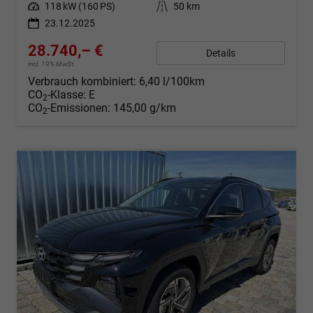
Leistung
118 kW (160 PS)
Kilometerstand
50 km
23.12.2025
28.740,– €
Details
incl. 19% MwSt.
Verbrauch kombiniert:
6,40 l/100km
CO
-Klasse:
E
2
CO
-Emissionen:
145,00 g/km
2