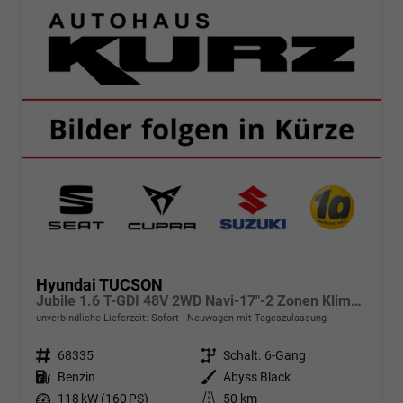
Hyundai TUCSON
Jubile 1.6 T-GDI 48V 2WD Navi-17"-2 Zonen Klimaautomatik-LED-Kamera-Sofort
unverbindliche Lieferzeit: Sofort
Neuwagen mit Tageszulassung
Fahrzeugnr.
68335
Getriebe
Schalt. 6-Gang
Kraftstoff
Benzin
Außenfarbe
Abyss Black
Leistung
118 kW (160 PS)
Kilometerstand
50 km