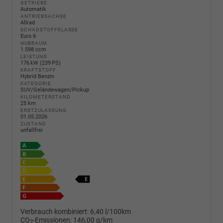
GETRIEBE
Automatik
ANTRIEBSACHSE
Allrad
SCHADSTOFFKLASSE
Euro 6
HUBRAUM
1.598 ccm
LEISTUNG
176 kW (239 PS)
KRAFTSTOFF
Hybrid Benzin
KATEGORIE
SUV/Geländewagen/Pickup
KILOMETERSTAND
25 km
ERSTZULASSUNG
01.05.2026
ZUSTAND
unfallfrei
Verbrauch kombiniert:
6,40 l/100km
CO
-Emissionen:
146,00 g/km
2