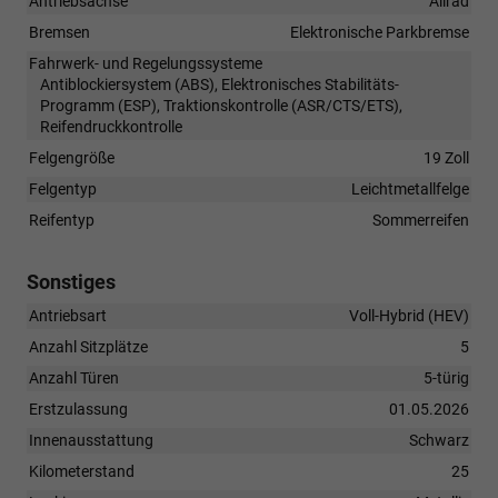
Antriebsachse
Allrad
Bremsen
Elektronische Parkbremse
Fahrwerk- und Regelungssysteme
Antiblockiersystem (ABS), Elektronisches Stabilitäts-
Programm (ESP), Traktionskontrolle (ASR/CTS/ETS),
Reifendruckkontrolle
Felgengröße
19 Zoll
Felgentyp
Leichtmetallfelge
Reifentyp
Sommerreifen
Sonstiges
Antriebsart
Voll-Hybrid (HEV)
Anzahl Sitzplätze
5
Anzahl Türen
5-türig
Erstzulassung
01.05.2026
Innenausstattung
Schwarz
Kilometerstand
25