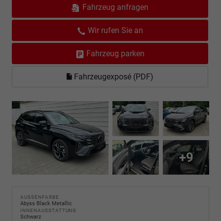
Fahrzeug anfragen
Wir rufen Sie an
Fahrzeug parken
Fahrzeugexposé (PDF)
+9
AUSSENFARBE
Abyss Black Metallic
INNENAUSSTATTUNG
Schwarz