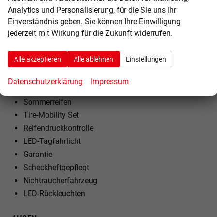
Analytics und Personalisierung, für die Sie uns Ihr
Rücksitzbank teilbar
Einverständnis geben. Sie können Ihre Einwilligung
Lenkrad höhenverstellbar
jederzeit mit Wirkung für die Zukunft widerrufen.
Lenkradheizung
Alle akzeptieren
Alle ablehnen
Einstellungen
EXTRAS:
Dachreling
Datenschutzerklärung
Impressum
LM-Felgen
Sommerreifen
Tire-Mobility Set
Reifendruckkontrolle
LED-Tagfahrlicht
Garantie
Scheckheftgepflegt
Nichtraucherfahrzeug
LED-Rückleuchten