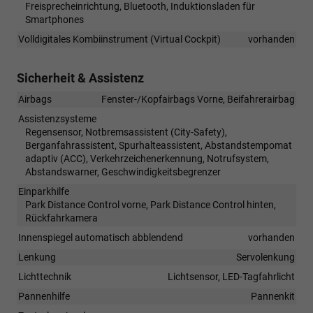
Freisprecheinrichtung, Bluetooth, Induktionsladen für
Smartphones
Volldigitales Kombiinstrument (Virtual Cockpit)
vorhanden
Sicherheit & Assistenz
Airbags
Fenster-/Kopfairbags Vorne, Beifahrerairbag
Assistenzsysteme
Regensensor, Notbremsassistent (City-Safety),
Berganfahrassistent, Spurhalteassistent, Abstandstempomat
adaptiv (ACC), Verkehrzeichenerkennung, Notrufsystem,
Abstandswarner, Geschwindigkeitsbegrenzer
Einparkhilfe
Park Distance Control vorne, Park Distance Control hinten,
Rückfahrkamera
Innenspiegel automatisch abblendend
vorhanden
Lenkung
Servolenkung
Lichttechnik
Lichtsensor, LED-Tagfahrlicht
Pannenhilfe
Pannenkit