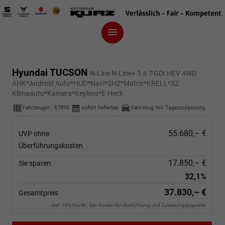
Hyundai TUCSON
N-Line N-Line+ 1.6 T-GDI HEV 4WD
AHK*Android Auto*HUD*Navi*SHZ*Matrix*KRELL*3Z
Klimaauto*Kamera*Keyless*E-Heck
Fahrzeugnr.:
67890
sofort lieferbar
Fahrzeug mit Tageszulassung
55.680,– €
UVP ohne
Überführungskosten
17.850,– €
Sie sparen:
32,1%
37.830,– €
Gesamtpreis
incl. 19% MwSt., den Kosten für Überführung und Zulassungspapieren