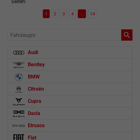
Seiten:
1
2
3
4
...
14
Fahrzeugnr.
Audi
Bentley
BMW
Citroën
Cupra
Dacia
Etrusco
Fiat