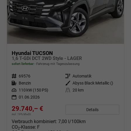
Hyundai TUCSON
1,6 T-GDi DCT 2WD Style - LAGER
sofort lieferbar
Fahrzeug mit Tageszulassung
Fahrzeugnr.
69576
Getriebe
Automatik
Kraftstoff
Benzin
Außenfarbe
Abyss Black Metallic ()
Leistung
110 kW (150 PS)
Kilometerstand
20 km
01.06.2026
29.740,– €
Details
incl. 19% MwSt.
Verbrauch kombiniert:
7,00 l/100km
CO
-Klasse:
F
2