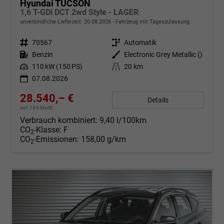
Hyundai TUCSON
1,6 T-GDi DCT 2wd Style - LAGER
unverbindliche Lieferzeit:
20.08.2026
Fahrzeug mit Tageszulassung
Fahrzeugnr.
70567
Getriebe
Automatik
Kraftstoff
Benzin
Außenfarbe
Electronic Grey Metallic ()
Leistung
110 kW (150 PS)
Kilometerstand
20 km
07.08.2026
28.540,– €
Details
incl. 19% MwSt.
Verbrauch kombiniert:
9,40 l/100km
CO
-Klasse:
F
2
CO
-Emissionen:
158,00 g/km
2