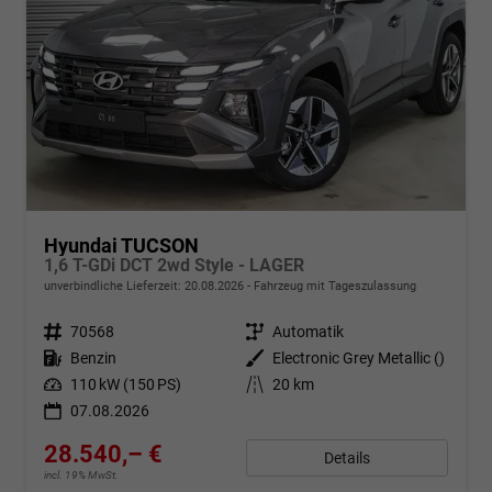
Hyundai TUCSON
1,6 T-GDi DCT 2wd Style - LAGER
unverbindliche Lieferzeit:
20.08.2026
Fahrzeug mit Tageszulassung
Fahrzeugnr.
70568
Getriebe
Automatik
Kraftstoff
Benzin
Außenfarbe
Electronic Grey Metallic ()
Leistung
110 kW (150 PS)
Kilometerstand
20 km
07.08.2026
28.540,– €
Details
incl. 19% MwSt.