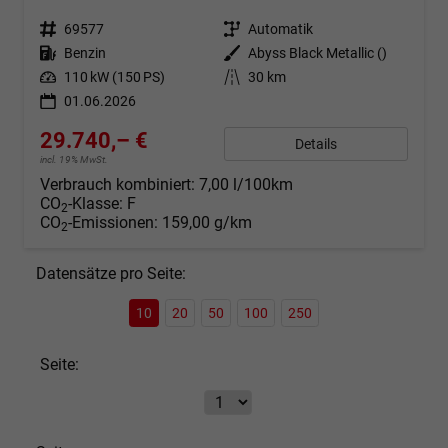
Fahrzeugnr.
69577
Getriebe
Automatik
Kraftstoff
Benzin
Außenfarbe
Abyss Black Metallic ()
Leistung
110 kW (150 PS)
Kilometerstand
30 km
01.06.2026
29.740,– €
Details
incl. 19% MwSt.
Verbrauch kombiniert:
7,00 l/100km
CO
-Klasse:
F
2
CO
-Emissionen:
159,00 g/km
2
Datensätze pro Seite:
10
20
50
100
250
Seite: