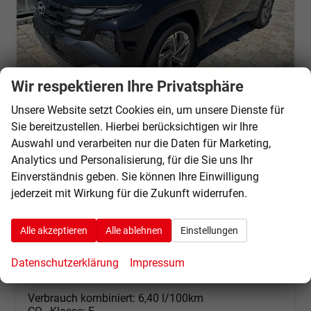
Wir respektieren Ihre Privatsphäre
Unsere Website setzt Cookies ein, um unsere Dienste für
Sie bereitzustellen. Hierbei berücksichtigen wir Ihre
Hyundai TUCSON
Auswahl und verarbeiten nur die Daten für Marketing,
Jubile 1.6 T-GDI 48V 2WD Navi-17"-2 Zonen Klimaautomatik-LED-Kamera-Sofort
Analytics und Personalisierung, für die Sie uns Ihr
unverbindliche Lieferzeit: Sofort
Neuwagen mit Tageszulassung
Einverständnis geben. Sie können Ihre Einwilligung
Fahrzeugnr.
68334
Getriebe
Schalt. 6-Gang
jederzeit mit Wirkung für die Zukunft widerrufen.
Kraftstoff
Benzin
Außenfarbe
Abyss Black
Leistung
118 kW (160 PS)
Kilometerstand
50 km
Alle akzeptieren
Alle ablehnen
Einstellungen
23.12.2025
Datenschutzerklärung
Impressum
28.740,– €
Details
incl. 19% MwSt.
Verbrauch kombiniert:
6,40 l/100km