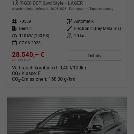
1,6 T-GDi DCT 2wd Style - LAGER
unverbindliche Lieferzeit:
20.08.2026
Fahrzeug mit Tageszulassung
Fahrzeugnr.
70569
Getriebe
Automatik
Kraftstoff
Benzin
Außenfarbe
Electronic Grey Metallic ()
Leistung
110 kW (150 PS)
Kilometerstand
20 km
07.08.2026
28.540,– €
Details
incl. 19% MwSt.
Verbrauch kombiniert:
9,40 l/100km
CO
-Klasse:
F
2
CO
-Emissionen:
158,00 g/km
2