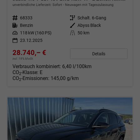
unverbindliche Lieferzeit: Sofort
Neuwagen mit Tageszulassung
Fahrzeugnr.
68333
Getriebe
Schalt. 6-Gang
Kraftstoff
Benzin
Außenfarbe
Abyss Black
Leistung
118 kW (160 PS)
Kilometerstand
50 km
23.12.2025
28.740,– €
Details
incl. 19% MwSt.
Verbrauch kombiniert:
6,40 l/100km
CO
-Klasse:
E
2
CO
-Emissionen:
145,00 g/km
2