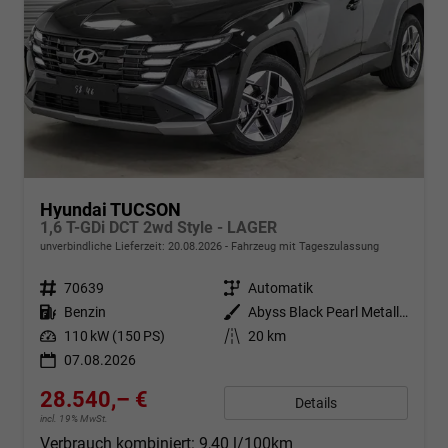
Hyundai TUCSON
1,6 T-GDi DCT 2wd Style - LAGER
unverbindliche Lieferzeit:
20.08.2026
Fahrzeug mit Tageszulassung
Fahrzeugnr.
70639
Getriebe
Automatik
Kraftstoff
Benzin
Außenfarbe
Abyss Black Pearl Metallic ()
Leistung
110 kW (150 PS)
Kilometerstand
20 km
07.08.2026
28.540,– €
Details
incl. 19% MwSt.
Verbrauch kombiniert:
9,40 l/100km