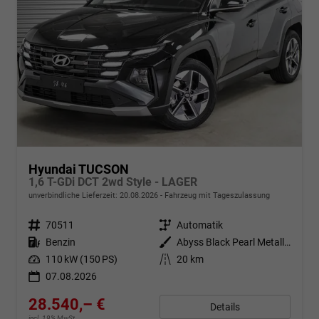
Hyundai TUCSON
1,6 T-GDi DCT 2wd Style - LAGER
unverbindliche Lieferzeit:
20.08.2026
Fahrzeug mit Tageszulassung
Fahrzeugnr.
70511
Getriebe
Automatik
Kraftstoff
Benzin
Außenfarbe
Abyss Black Pearl Metallic ()
Leistung
110 kW (150 PS)
Kilometerstand
20 km
07.08.2026
28.540,– €
Details
incl. 19% MwSt.