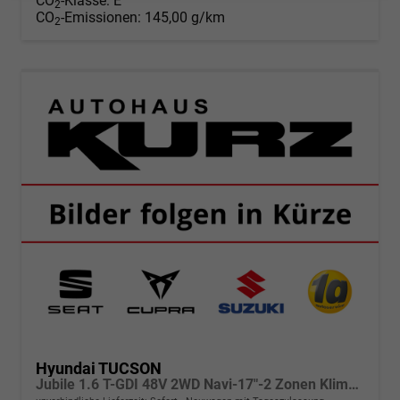
CO
-Klasse:
E
2
CO
-Emissionen:
145,00 g/km
2
Hyundai TUCSON
Jubile 1.6 T-GDI 48V 2WD Navi-17"-2 Zonen Klimaautomatik-LED-Kamera-Sofort