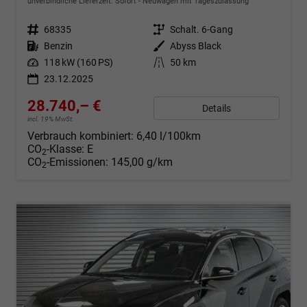
unverbindliche Lieferzeit: Sofort
Neuwagen mit Tageszulassung
Fahrzeugnr.
68335
Getriebe
Schalt. 6-Gang
Kraftstoff
Benzin
Außenfarbe
Abyss Black
Leistung
118 kW (160 PS)
Kilometerstand
50 km
23.12.2025
28.740,– €
Details
incl. 19% MwSt.
Verbrauch kombiniert:
6,40 l/100km
CO
-Klasse:
E
2
CO
-Emissionen:
145,00 g/km
2