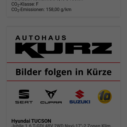
CO
-Klasse:
F
2
CO
-Emissionen:
158,00 g/km
2
Hyundai TUCSON
Jubile 1.6 T-GDI 48V 2WD Navi-17"-2 Zonen Klimaautomatik-LED-Kamera-Sofort