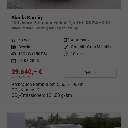
Skoda Kamiq
130 Jahre Premium Edition 1,5 TSI DSG*AHK-SCHWENKBAR*PDC*LED*KAMERA*SHZ*TEMPOMAT
sofort lieferbar
Fahrzeug mit Tageszulassung
Fahrzeugnr.
68391
Getriebe
Automatik
Kraftstoff
Benzin
Außenfarbe
Graphite Grau Metallic
Leistung
110 kW (150 PS)
Kilometerstand
10 km
01.03.2026
29.640,– €
Details
incl. 19% MwSt.
Verbrauch kombiniert:
5,50 l/100km
CO
-Klasse:
D
2
CO
-Emissionen:
131,00 g/km
2