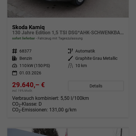
Skoda Kamiq
130 Jahre Edition 1,5 TSI DSG*AHK-SCHWENKBAR*KAMERA*KESSY*TEMPOMAT*WINTERPAKET*
sofort lieferbar
Fahrzeug mit Tageszulassung
Fahrzeugnr.
68377
Getriebe
Automatik
Kraftstoff
Benzin
Außenfarbe
Graphite Grau Metallic
Leistung
110 kW (150 PS)
Kilometerstand
10 km
01.03.2026
29.640,– €
Details
incl. 19% MwSt.
Verbrauch kombiniert:
5,50 l/100km
CO
-Klasse:
D
2
CO
-Emissionen:
131,00 g/km
2