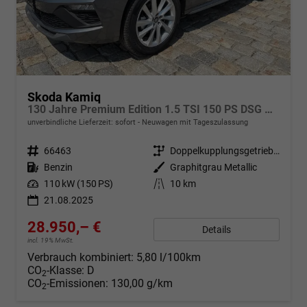
Skoda Kamiq
130 Jahre Premium Edition 1.5 TSI 150 PS DSG Anhängerkupplung-AppleCarPlay-AndroidAuto-Winterpaket-Alcantara-DAB-Tempomat-Totwinkelassist-Kamera-SunSet-el.Heckklappe-17''Alu-Sofort
unverbindliche Lieferzeit: sofort
Neuwagen mit Tageszulassung
Fahrzeugnr.
66463
Getriebe
Doppelkupplungsgetriebe (DSG)
Kraftstoff
Benzin
Außenfarbe
Graphitgrau Metallic
Leistung
110 kW (150 PS)
Kilometerstand
10 km
21.08.2025
28.950,– €
Details
incl. 19% MwSt.
Verbrauch kombiniert:
5,80 l/100km
CO
-Klasse:
D
2
CO
-Emissionen:
130,00 g/km
2