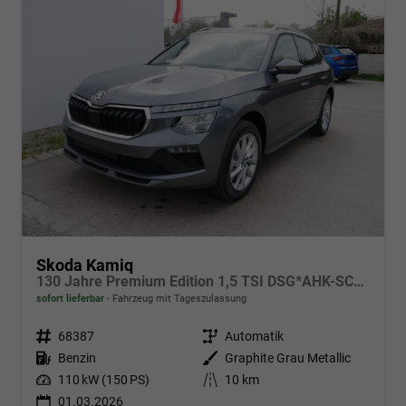
Skoda Kamiq
130 Jahre Premium Edition 1,5 TSI DSG*AHK-SCHWENKBAR*PDC*LED*KAMERA*SHZ*TEMPOMAT
sofort lieferbar
Fahrzeug mit Tageszulassung
Fahrzeugnr.
68387
Getriebe
Automatik
Kraftstoff
Benzin
Außenfarbe
Graphite Grau Metallic
Leistung
110 kW (150 PS)
Kilometerstand
10 km
01.03.2026