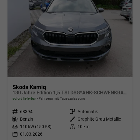
Skoda Kamiq
130 Jahre Edition 1,5 TSI DSG*AHK-SCHWENKBAR*TEMPOMAT*SMARTLINK*LENKRADHEIZUNG*KEYLESS-GO*
sofort lieferbar
Fahrzeug mit Tageszulassung
Fahrzeugnr.
68394
Getriebe
Automatik
Kraftstoff
Benzin
Außenfarbe
Graphite Grau Metallic
Leistung
110 kW (150 PS)
Kilometerstand
10 km
01.03.2026