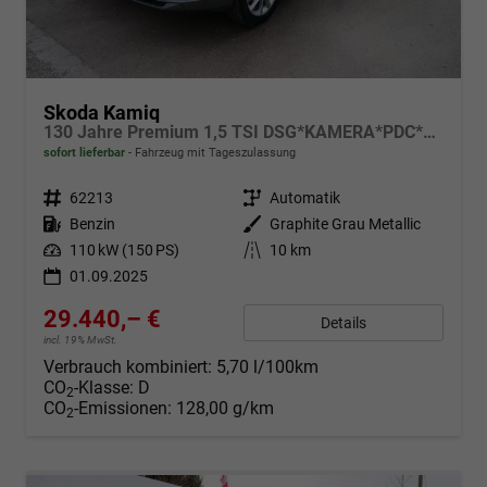
Skoda Kamiq
130 Jahre Premium 1,5 TSI DSG*KAMERA*PDC*SMARTLINK*AHK-SCHWENKBAR*LED*SHZ*
sofort lieferbar
Fahrzeug mit Tageszulassung
Fahrzeugnr.
62213
Getriebe
Automatik
Kraftstoff
Benzin
Außenfarbe
Graphite Grau Metallic
Leistung
110 kW (150 PS)
Kilometerstand
10 km
01.09.2025
29.440,– €
Details
incl. 19% MwSt.
Verbrauch kombiniert:
5,70 l/100km
CO
-Klasse:
D
2
CO
-Emissionen:
128,00 g/km
2