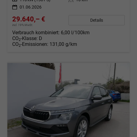
01.06.2026
29.640,– €
Details
incl. 19% MwSt.
Verbrauch kombiniert:
6,00 l/100km
CO
-Klasse:
D
2
CO
-Emissionen:
131,00 g/km
2