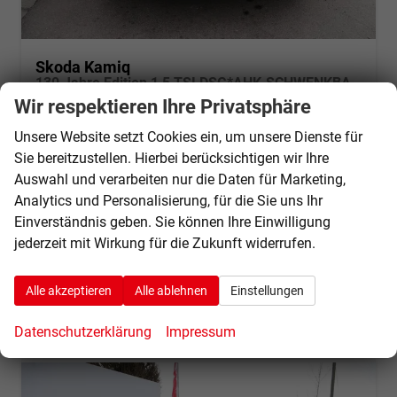
Skoda Kamiq
130 Jahre Edition 1,5 TSI DSG*AHK-SCHWENKBAR*TEMPOMAT*SMARTLINK*LENKRADHEIZUNG*KEYLESS-GO*
sofort lieferbar
Fahrzeug mit Tageszulassung
Wir respektieren Ihre Privatsphäre
Unsere Website setzt Cookies ein, um unsere Dienste für
Fahrzeugnr.
68380
Getriebe
Automatik
Sie bereitzustellen. Hierbei berücksichtigen wir Ihre
Kraftstoff
Benzin
Außenfarbe
Graphite Grau Metallic
Auswahl und verarbeiten nur die Daten für Marketing,
Leistung
110 kW (150 PS)
Kilometerstand
10 km
Analytics und Personalisierung, für die Sie uns Ihr
01.03.2026
Einverständnis geben. Sie können Ihre Einwilligung
29.640,– €
Details
jederzeit mit Wirkung für die Zukunft widerrufen.
incl. 19% MwSt.
Verbrauch kombiniert:
5,50 l/100km
CO
-Klasse:
D
Alle akzeptieren
Alle ablehnen
Einstellungen
2
CO
-Emissionen:
131,00 g/km
2
Datenschutzerklärung
Impressum