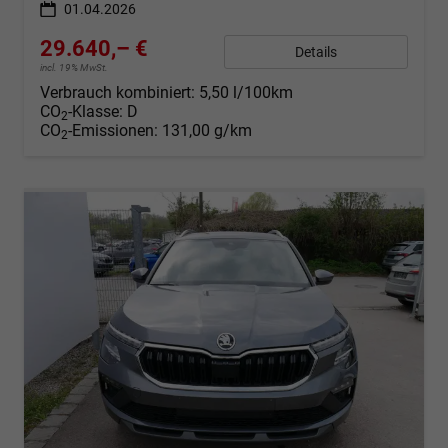
01.04.2026
29.640,– €
Details
incl. 19% MwSt.
Verbrauch kombiniert:
5,50 l/100km
CO
-Klasse:
D
2
CO
-Emissionen:
131,00 g/km
2