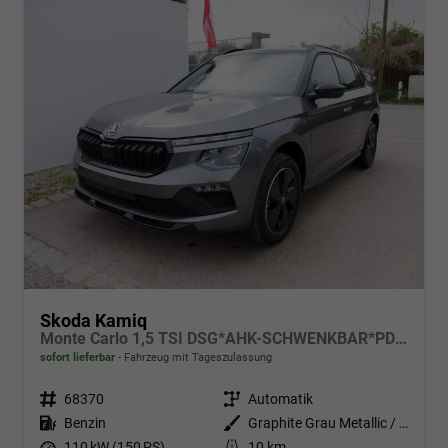
Skoda Kamiq
Monte Carlo 1,5 TSI DSG*AHK-SCHWENKBAR*PDC*MATRIX-LED*KAMERA*SHZ*17-ZOLL
sofort lieferbar
Fahrzeug mit Tageszulassung
Fahrzeugnr.
68370
Getriebe
Automatik
Kraftstoff
Benzin
Außenfarbe
Graphite Grau Metallic / Dach schwarz
Leistung
110 kW (150 PS)
Kilometerstand
10 km