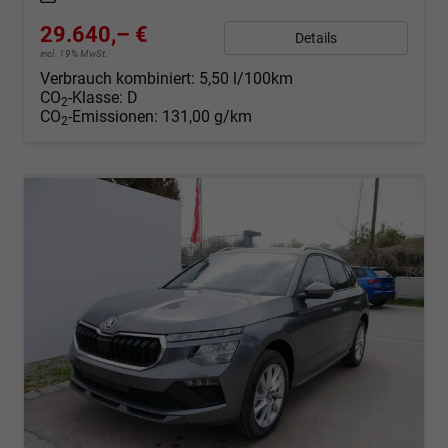
29.640,– €
Details
incl. 19% MwSt.
Verbrauch kombiniert:
5,50 l/100km
CO
-Klasse:
D
2
CO
-Emissionen:
131,00 g/km
2