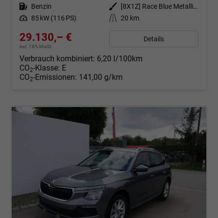
Kraftstoff
Benzin
Außenfarbe
[8X1Z] Race Blue Metallic / Dach Schwarz
Leistung
85 kW (116 PS)
Kilometerstand
20 km
29.130,– €
Details
incl. 19% MwSt.
Verbrauch kombiniert:
6,20 l/100km
CO
-Klasse:
E
2
CO
-Emissionen:
141,00 g/km
2