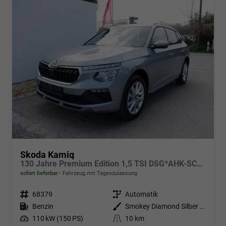
Skoda Kamiq
130 Jahre Premium Edition 1,5 TSI DSG*AHK-SCHWENKBAR*PDC*LED*KAMERA*SHZ*TEMPOMAT
sofort lieferbar
Fahrzeug mit Tageszulassung
Fahrzeugnr.
68379
Getriebe
Automatik
Kraftstoff
Benzin
Außenfarbe
Smokey Diamond Silber Metallic
Leistung
110 kW (150 PS)
Kilometerstand
10 km