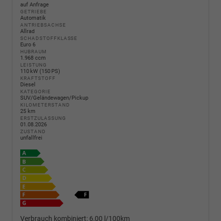
auf Anfrage
GETRIEBE
Automatik
ANTRIEBSACHSE
Allrad
SCHADSTOFFKLASSE
Euro 6
HUBRAUM
1.968 ccm
LEISTUNG
110 kW (150 PS)
KRAFTSTOFF
Diesel
KATEGORIE
SUV/Geländewagen/Pickup
KILOMETERSTAND
25 km
ERSTZULASSUNG
01.08.2026
ZUSTAND
unfallfrei
Verbrauch kombiniert:
6,00 l/100km