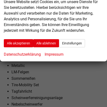
Unsere Website setzt Cookies ein, um unsere Dienste für
Kindersitzvorbereitung (ISOFIX)
Sie bereitzustellen. Hierbei berücksichtigen wir Ihre
Rücksitzbank teilbar
Auswahl und verarbeiten nur die Daten für Marketing,
Lenkrad höhenverstellbar
Analytics und Personalisierung, für die Sie uns Ihr
Lenkradheizung
Einverständnis geben. Sie können Ihre Einwilligung
Schaltwippen am Lenkrad
jederzeit mit Wirkung für die Zukunft widerrufen.
EXTRAS:
Alle akzeptieren
Alle ablehnen
Einstellungen
Dachreling
Doppelter Laderaumboden
Datenschutzerklärung
Impressum
Variabler Ladeboden
Metallic
LM-Felgen
Sommerreifen
Tire-Mobility Set
Tagfahrlicht
Scheinwerferreinigungsanlage
Nebelscheinwerfer