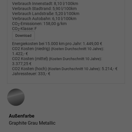
Verbrauch Innenstadt:
8,10 l/100km
Verbrauch Stadtrand:
5,90 l/100km
Verbrauch Landstraße:
5,20 l/100km
Verbrauch Autobahn:
6,10 l/100km
CO
-Emissionen:
158,00 g/km
2
CO
-Klasse:
F
2
Download
Energiekosten bei 15.000 km pro Jahr:
1.449,00 €
CO2 Kosten (niedrig)
:
(Kosten Durchschnitt 10 Jahre)
1.422,- €
CO2 Kosten (mittel)
:
(Kosten Durchschnitt 10 Jahre)
3.377,25 €
CO2 Kosten (hoch)
:
5.214,- €
(Kosten Durchschnitt 10 Jahre)
Jahressteuer:
333,- €
Außenfarbe
Graphite Grau Metallic