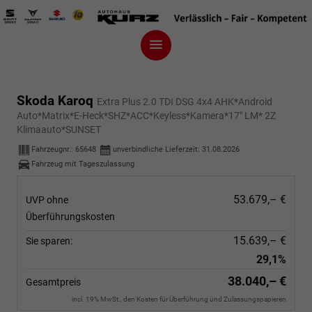
Skoda Karoq
Extra Plus 2.0 TDI DSG 4x4 AHK*Android
Auto*Matrix*E-Heck*SHZ*ACC*Keyless*Kamera*17" LM* 2Z
Klimaauto*SUNSET
Fahrzeugnr.:
65648
unverbindliche Lieferzeit:
31.08.2026
Fahrzeug mit Tageszulassung
53.679,– €
UVP ohne
Überführungskosten
15.639,– €
Sie sparen:
29,1%
38.040,– €
Gesamtpreis
incl. 19% MwSt., den Kosten für Überführung und Zulassungspapieren