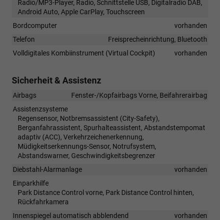
Radio/MP3-Player, Radio, Schnittstelle USB, Digitalradio DAB,
Android Auto, Apple CarPlay, Touchscreen
Bordcomputer
vorhanden
Telefon
Freisprecheinrichtung, Bluetooth
Volldigitales Kombiinstrument (Virtual Cockpit)
vorhanden
Sicherheit & Assistenz
Airbags
Fenster-/Kopfairbags Vorne, Beifahrerairbag
Assistenzsysteme
Regensensor, Notbremsassistent (City-Safety),
Berganfahrassistent, Spurhalteassistent, Abstandstempomat
adaptiv (ACC), Verkehrzeichenerkennung,
Müdigkeitserkennungs-Sensor, Notrufsystem,
Abstandswarner, Geschwindigkeitsbegrenzer
Diebstahl-Alarmanlage
vorhanden
Einparkhilfe
Park Distance Control vorne, Park Distance Control hinten,
Rückfahrkamera
Innenspiegel automatisch abblendend
vorhanden