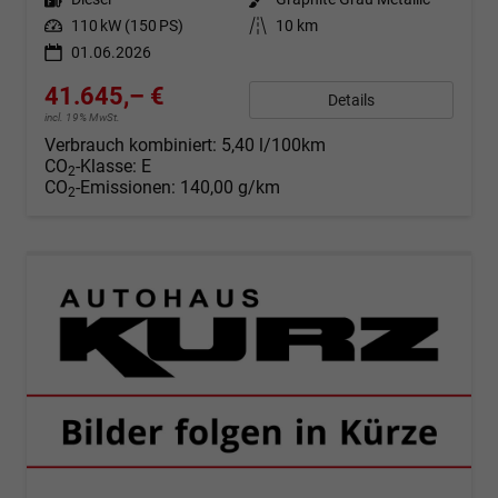
Leistung
110 kW (150 PS)
Kilometerstand
10 km
01.06.2026
41.645,– €
Details
incl. 19% MwSt.
Verbrauch kombiniert:
5,40 l/100km
CO
-Klasse:
E
2
CO
-Emissionen:
140,00 g/km
2