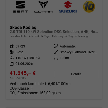
Skoda Kodiaq
2.0 TDI 110 kW Selection DSG Selection, AHK, Navi, Side, Kamera, Winter, 4 J.-Garantie
unverbindliche Lieferzeit:
14 Tage
Fahrzeug mit Tageszulassung
Fahrzeugnr.
69723
Getriebe
Automatik
Kraftstoff
Diesel
Außenfarbe
Smokey Diamond Silver Metallic
Leistung
110 kW (150 PS)
Kilometerstand
10 km
01.06.2026
41.645,– €
Details
incl. 19% MwSt.
Verbrauch kombiniert:
6,40 l/100km
CO
-Klasse:
F
2
CO
-Emissionen:
168,00 g/km
2