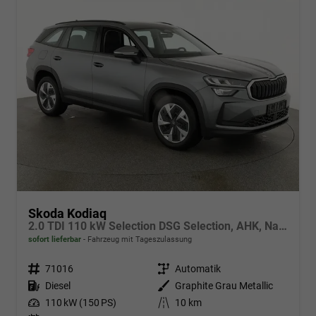
Skoda Kodiaq
2.0 TDI 110 kW Selection DSG Selection, AHK, Navi, Side, Kamera, Winter, 4 J.-Garantie
sofort lieferbar
Fahrzeug mit Tageszulassung
Fahrzeugnr.
71016
Getriebe
Automatik
Kraftstoff
Diesel
Außenfarbe
Graphite Grau Metallic
Leistung
110 kW (150 PS)
Kilometerstand
10 km