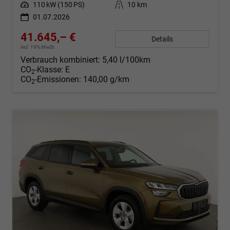
Leistung
110 kW (150 PS)
Kilometerstand
10 km
01.07.2026
41.645,– €
Details
incl. 19% MwSt.
Verbrauch kombiniert:
5,40 l/100km
CO
-Klasse:
E
2
CO
-Emissionen:
140,00 g/km
2