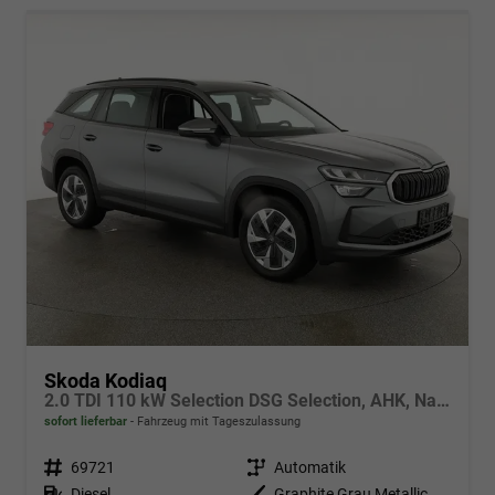
Skoda Kodiaq
2.0 TDI 110 kW Selection DSG Selection, AHK, Navi, Side, Kamera, Winter, 4 J.-Garantie
sofort lieferbar
Fahrzeug mit Tageszulassung
Fahrzeugnr.
69721
Getriebe
Automatik
Kraftstoff
Diesel
Außenfarbe
Graphite Grau Metallic