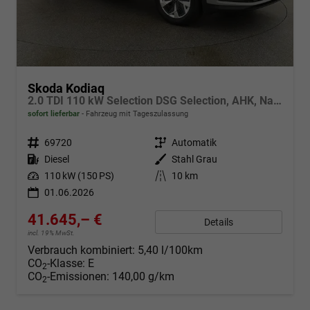
Skoda Kodiaq
2.0 TDI 110 kW Selection DSG Selection, AHK, Navi, Side, Kamera, Winter, 4 J.-Garantie
sofort lieferbar
Fahrzeug mit Tageszulassung
Fahrzeugnr.
69720
Getriebe
Automatik
Kraftstoff
Diesel
Außenfarbe
Stahl Grau
Leistung
110 kW (150 PS)
Kilometerstand
10 km
01.06.2026
41.645,– €
Details
incl. 19% MwSt.
Verbrauch kombiniert:
5,40 l/100km
CO
-Klasse:
E
2
CO
-Emissionen:
140,00 g/km
2