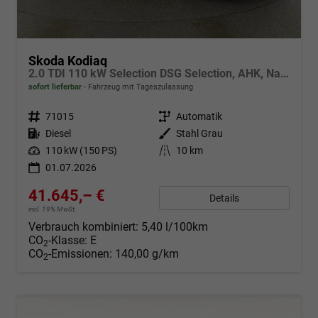
Skoda Kodiaq
2.0 TDI 110 kW Selection DSG Selection, AHK, Navi, Side, Kamera, Winter, 4 J.-Garantie
sofort lieferbar
Fahrzeug mit Tageszulassung
Fahrzeugnr.
71015
Getriebe
Automatik
Kraftstoff
Diesel
Außenfarbe
Stahl Grau
Leistung
110 kW (150 PS)
Kilometerstand
10 km
01.07.2026
41.645,– €
Details
incl. 19% MwSt.
Verbrauch kombiniert:
5,40 l/100km
CO
-Klasse:
E
2
CO
-Emissionen:
140,00 g/km
2