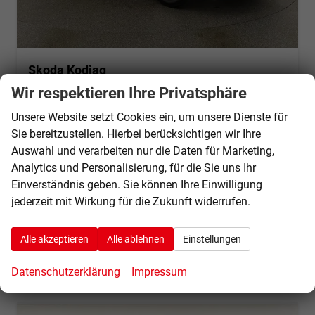
Skoda Kodiaq
2.0 TDI 110 kW Selection DSG Selection, AHK, Navi, Kamera, Side, Winter
Wir respektieren Ihre Privatsphäre
sofort lieferbar
Fahrzeug mit Tageszulassung
Unsere Website setzt Cookies ein, um unsere Dienste für
Fahrzeugnr.
70396
Getriebe
Automatik
Sie bereitzustellen. Hierbei berücksichtigen wir Ihre
Kraftstoff
Diesel
Außenfarbe
Bronx Gold Metallic
Auswahl und verarbeiten nur die Daten für Marketing,
Leistung
110 kW (150 PS)
Kilometerstand
10 km
Analytics und Personalisierung, für die Sie uns Ihr
01.07.2026
Einverständnis geben. Sie können Ihre Einwilligung
41.645,– €
jederzeit mit Wirkung für die Zukunft widerrufen.
Details
incl. 19% MwSt.
Verbrauch kombiniert:
6,40 l/100km
Alle akzeptieren
Alle ablehnen
Einstellungen
CO
-Klasse:
F
2
CO
-Emissionen:
168,00 g/km
2
Datenschutzerklärung
Impressum