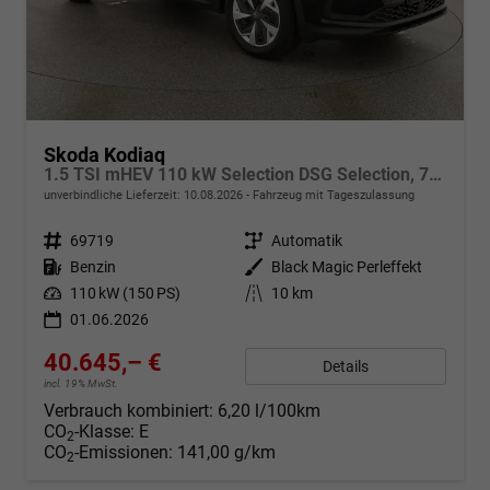
Skoda Kodiaq
1.5 TSI mHEV 110 kW Selection DSG Selection, 7-Sitzer, AHK, Navi, Side, Kamera, Winter, 4 J.- Garantie
unverbindliche Lieferzeit:
10.08.2026
Fahrzeug mit Tageszulassung
Fahrzeugnr.
69719
Getriebe
Automatik
Kraftstoff
Benzin
Außenfarbe
Black Magic Perleffekt
Leistung
110 kW (150 PS)
Kilometerstand
10 km
01.06.2026
40.645,– €
Details
incl. 19% MwSt.
Verbrauch kombiniert:
6,20 l/100km
CO
-Klasse:
E
2
CO
-Emissionen:
141,00 g/km
2