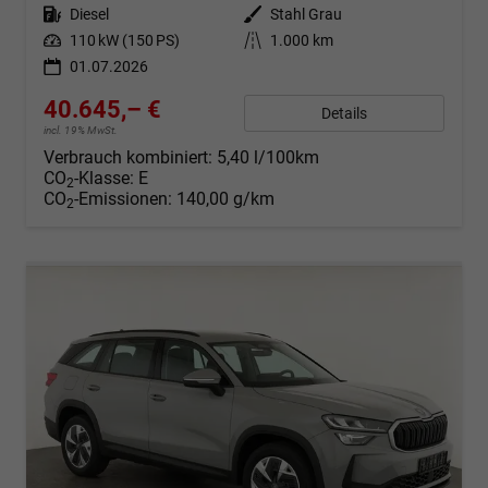
Kraftstoff
Diesel
Außenfarbe
Stahl Grau
Leistung
110 kW (150 PS)
Kilometerstand
1.000 km
01.07.2026
40.645,– €
Details
incl. 19% MwSt.
Verbrauch kombiniert:
5,40 l/100km
CO
-Klasse:
E
2
CO
-Emissionen:
140,00 g/km
2