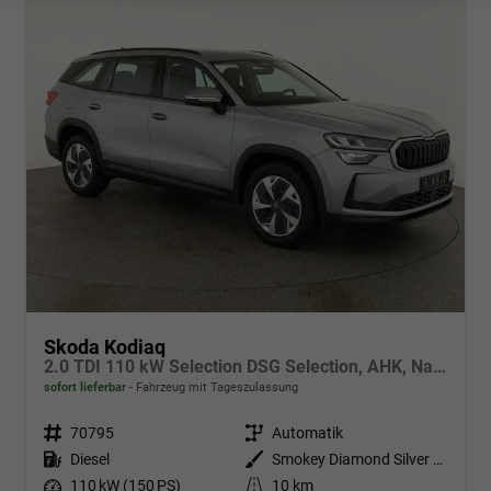
Skoda Kodiaq
2.0 TDI 110 kW Selection DSG Selection, AHK, Navi, Side, Kamera, Winter, 4 J.-Garantie
sofort lieferbar
Fahrzeug mit Tageszulassung
Fahrzeugnr.
70795
Getriebe
Automatik
Kraftstoff
Diesel
Außenfarbe
Smokey Diamond Silver Metallic
Leistung
110 kW (150 PS)
Kilometerstand
10 km