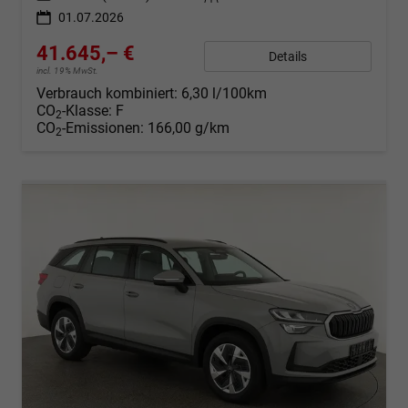
01.07.2026
41.645,– €
Details
incl. 19% MwSt.
Verbrauch kombiniert:
6,30 l/100km
CO
-Klasse:
F
2
CO
-Emissionen:
166,00 g/km
2