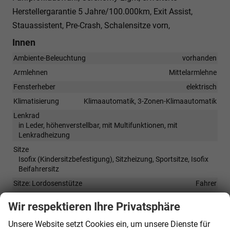
Herstellergarantie 5 Jahre/100.000km, Exit Assist,
Stauassistent, Pre-Crash, Schalensitze vorn,
Innen
Ambiente-Beleuchtung
vorhanden
Armlehnen
Mittelarmlehne
Fensterheber
elektrisch
Klimatisierung
Klimaautomatik, 3-Zonen-Klimaautomatik
Lenkrad
in Leder, höhenverstellbar, mit Multifunktionen, mit
Lenkradheizung
Sitze
Isofix (Kindersitzbefestigung), Sitzheizung, Sportsitze, Isofix
Beifahrersitz
Sitze: Lordosenstütze
Fahrer
Sitze: Verstellbarkeit
Wir respektieren Ihre Privatsphäre
Elektrisch verstellbarer Fahrersitz, Höhenverstellbarer
Fahrersitz
Unsere Website setzt Cookies ein, um unsere Dienste für