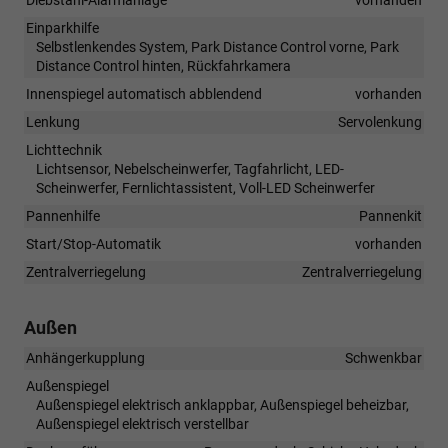
Diebstahl-Alarmanlage
vorhanden
Einparkhilfe
Selbstlenkendes System, Park Distance Control vorne, Park
Distance Control hinten, Rückfahrkamera
Innenspiegel automatisch abblendend
vorhanden
Lenkung
Servolenkung
Lichttechnik
Lichtsensor, Nebelscheinwerfer, Tagfahrlicht, LED-
Scheinwerfer, Fernlichtassistent, Voll-LED Scheinwerfer
Pannenhilfe
Pannenkit
Start/Stop-Automatik
vorhanden
Zentralverriegelung
Zentralverriegelung
Außen
Anhängerkupplung
Schwenkbar
Außenspiegel
Außenspiegel elektrisch anklappbar, Außenspiegel beheizbar,
Außenspiegel elektrisch verstellbar