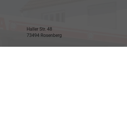
Haller Str. 48
73494 Rosenberg
Öffnungszeiten
Montag bis Freitag
07:45 - 18:00 Uhr
Gerne auch nach Vereinbarung