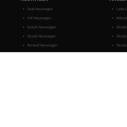
Seat Neuwagen
Lada 
VW Neuwagen
Mitsub
Suzuki Neuwagen
Skoda
Skoda Neuwagen
Skoda
Renault Neuwagen
Skoda 
Anmel
Weitere Informationen zum offiziellen Kraftstoffverbrauch und zu den offizi
spezifischen CO
-Emissionen und den offiziellen Stromverbrauch neuer PKW
2
© 2026
Autohaus Kurz GmbH
,
Haller Str. 48
,
73494
Rosenberg,
+49 79