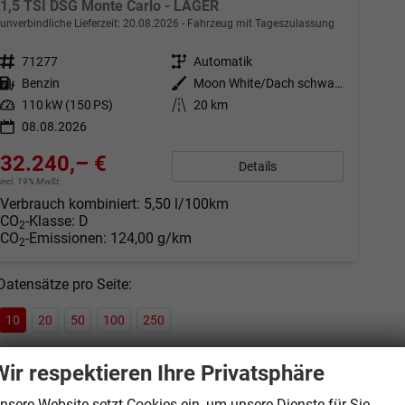
1,5 TSI DSG Monte Carlo - LAGER
unverbindliche Lieferzeit:
20.08.2026
Fahrzeug mit Tageszulassung
Fahrzeugnr.
71277
Getriebe
Automatik
Kraftstoff
Benzin
Außenfarbe
Moon White/Dach schwarz Metallic (2Y1Z)
Leistung
110 kW (150 PS)
Kilometerstand
20 km
08.08.2026
32.240,– €
Details
incl. 19% MwSt.
Verbrauch kombiniert:
5,50 l/100km
CO
-Klasse:
D
2
CO
-Emissionen:
124,00 g/km
2
Datensätze pro Seite:
10
20
50
100
250
Wir respektieren Ihre Privatsphäre
nsere Website setzt Cookies ein, um unsere Dienste für Sie