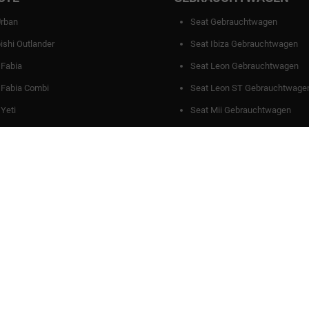
Urban
Seat Gebrauchtwagen
ishi Outlander
Seat Ibiza Gebrauchtwagen
 Fabia
Seat Leon Gebrauchtwagen
 Fabia Combi
Seat Leon ST Gebrauchtwage
Yeti
Seat Mii Gebrauchtwagen
den
AGB
Datenschutz
Impressum
Cookie-Einstell
ellen spezifischen CO
-Emissionen und gegebenenfalls zum Stromverbrauch neuer PKW können 
2
' entnommen werden, der an allen Verkaufsstellen und bei der 'Deutschen Automobil Treuh
67 505