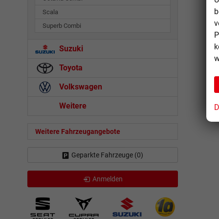
b
Scala
v
Superb Combi
P
k
Suzuki
w
Toyota
Volkswagen
Weitere
D
Weitere Fahrzeugangebote
Geparkte Fahrzeuge (
0
)
Anmelden