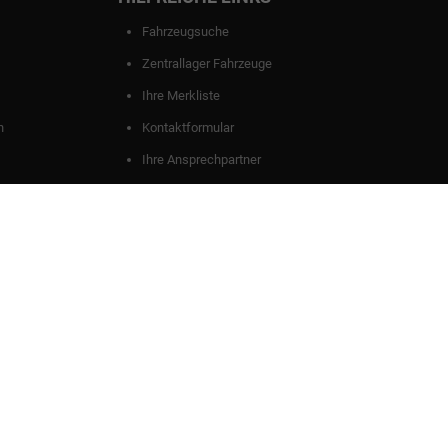
Fahrzeugsuche
Zentrallager Fahrzeuge
Ihre Merkliste
n
Kontaktformular
Ihre Ansprechpartner
ungen
dem 'Leitfaden über den offiziellen Kraftstoffverbrauch, die offiziellen
and GmbH' unentgeltlich erhältlich ist unter www.dat.de.
Powered by Autrado