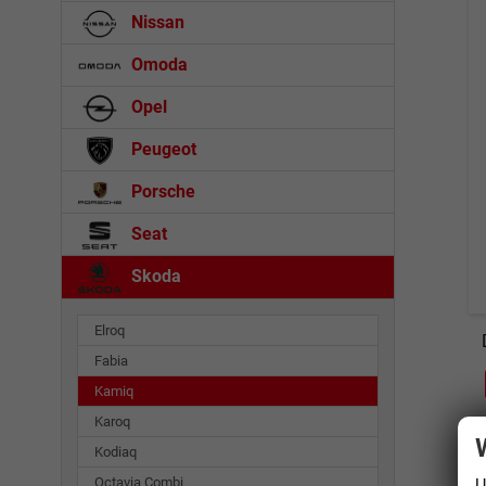
Nissan
Omoda
Opel
Peugeot
Porsche
Seat
Skoda
Elroq
Fabia
Kamiq
Karoq
Kodiaq
Octavia Combi
U