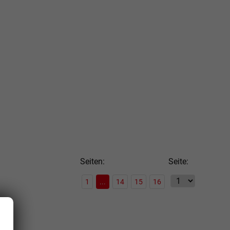
Seiten:
Seite:
1
...
14
15
16