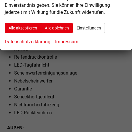
Einverständnis geben. Sie können Ihre Einwilligung
EXTRAS:
jederzeit mit Wirkung für die Zukunft widerrufen.
Dachreling
Metallic
Alle akzeptieren
Alle ablehnen
Einstellungen
LM-Felgen
Sommerreifen
Datenschutzerklärung
Impressum
Notrad
Reifendruckkontrolle
LED-Tagfahrlicht
Scheinwerferreinigungsanlage
Nebelscheinwerfer
Garantie
Scheckheftgepflegt
Nichtraucherfahrzeug
LED-Rückleuchten
AUßEN: