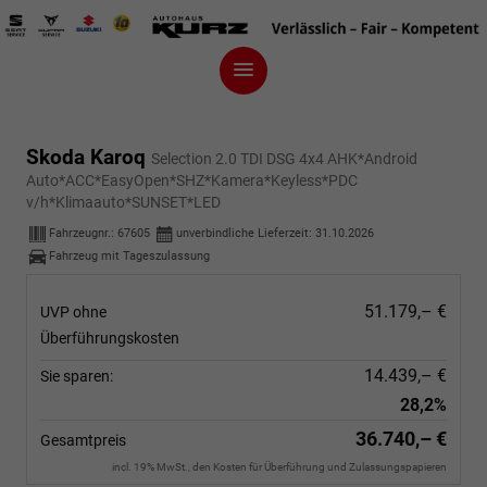
Skoda Karoq
Selection 2.0 TDI DSG 4x4 AHK*Android
Auto*ACC*EasyOpen*SHZ*Kamera*Keyless*PDC
v/h*Klimaauto*SUNSET*LED
Fahrzeugnr.:
67605
unverbindliche Lieferzeit:
31.10.2026
Fahrzeug mit Tageszulassung
51.179,– €
UVP ohne
Überführungskosten
14.439,– €
Sie sparen:
28,2%
36.740,– €
Gesamtpreis
incl. 19% MwSt., den Kosten für Überführung und Zulassungspapieren