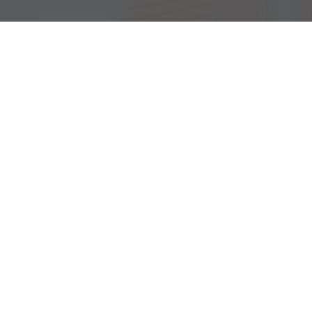
Adresse
Haller Str. 48
73494 Rosenberg
Öffnungszeiten