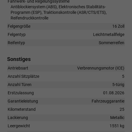
Fahrwerk- und Regelungssysteme
Antiblockiersystem (ABS), Elektronisches Stabilitäts-
Programm (ESP), Traktionskontrolle (ASR/CTS/ETS),
Reifendruckkontrolle
Felgengröße
16 Zoll
Felgentyp
Leichtmetallfelge
Reifentyp
Sommerreifen
Sonstiges
Antriebsart
Verbrennungsmotor (ICE)
Anzahl Sitzplätze
5
Anzahl Türen
5-türig
Erstzulassung
01.08.2026
Garantieleistung
Fahrzeuggarantie
Kilometerstand
25
Lackierung
Metallic
Leergewicht
1551 kg