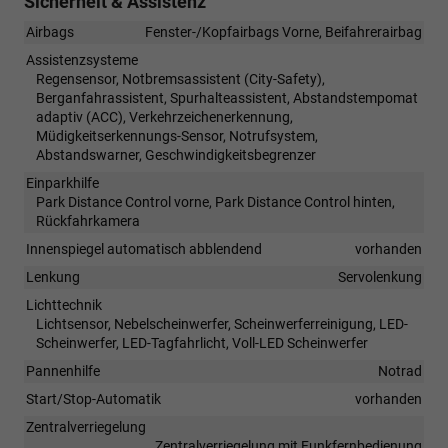
Sicherheit & Assistenz
Airbags
Fenster-/Kopfairbags Vorne, Beifahrerairbag
Assistenzsysteme
Regensensor, Notbremsassistent (City-Safety),
Berganfahrassistent, Spurhalteassistent, Abstandstempomat
adaptiv (ACC), Verkehrzeichenerkennung,
Müdigkeitserkennungs-Sensor, Notrufsystem,
Abstandswarner, Geschwindigkeitsbegrenzer
Einparkhilfe
Park Distance Control vorne, Park Distance Control hinten,
Rückfahrkamera
Innenspiegel automatisch abblendend
vorhanden
Lenkung
Servolenkung
Lichttechnik
Lichtsensor, Nebelscheinwerfer, Scheinwerferreinigung, LED-
Scheinwerfer, LED-Tagfahrlicht, Voll-LED Scheinwerfer
Pannenhilfe
Notrad
Start/Stop-Automatik
vorhanden
Zentralverriegelung
Zentralverriegelung mit Funkfernbedienung