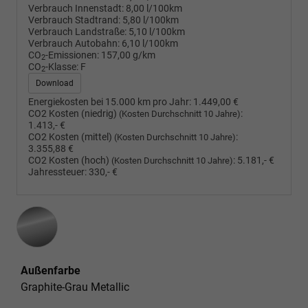
Verbrauch Innenstadt:
8,00 l/100km
Verbrauch Stadtrand:
5,80 l/100km
Verbrauch Landstraße:
5,10 l/100km
Verbrauch Autobahn:
6,10 l/100km
CO
-Emissionen:
157,00 g/km
2
CO
-Klasse:
F
2
Download
Energiekosten bei 15.000 km pro Jahr:
1.449,00 €
CO2 Kosten (niedrig)
:
(Kosten Durchschnitt 10 Jahre)
1.413,- €
CO2 Kosten (mittel)
:
(Kosten Durchschnitt 10 Jahre)
3.355,88 €
CO2 Kosten (hoch)
:
5.181,- €
(Kosten Durchschnitt 10 Jahre)
Jahressteuer:
330,- €
Außenfarbe
Graphite-Grau Metallic