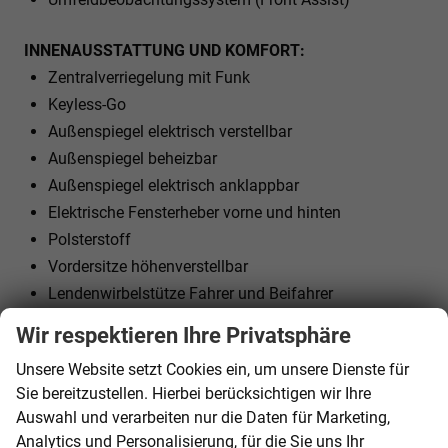
INNENAUSSTATTUNG UND KOMFORT:
Zentralverriegelung mit Funk
Keyless-Go
Außenspiegel elektrisch verstellbar
Außenspiegel beheizbar
Außenspiegel elektrisch anklappbar
Elektrische Fensterheber vorne und hinten
Polsterstoff
Vordersitze höhenverstellbar
Lendenwirbelstütze Fahrer und Beifahrer
Mittelarmlehne
Wir respektieren Ihre Privatsphäre
Kindersitzvorbereitung (ISOFIX)
Unsere Website setzt Cookies ein, um unsere Dienste für
Rücksitzbank teilbar
Sie bereitzustellen. Hierbei berücksichtigen wir Ihre
Lenkrad höhenverstellbar
Auswahl und verarbeiten nur die Daten für Marketing,
Lenkradheizung
Analytics und Personalisierung, für die Sie uns Ihr