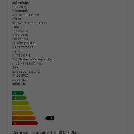
auf Anfrage
GETRIEBE
Automatik
ANTRIEBSACHSE
Allrad
SCHADSTOFFKLASSE
Euro 6
HUBRAUM
1.968 ccm
LEISTUNG
110 kW (150 PS)
KRAFTSTOFF
Diesel
KATEGORIE
SUV/Geländewagen/Pickup
KILOMETERSTAND
25 km
ERSTZULASSUNG
01.08.2026
ZUSTAND
unfallfrei
Verbrauch kombiniert:
6,00 l/100km