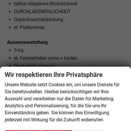
teilbar klappbare Rücksitzbank
DURCHLADEMÖGLICHKEIT
Gepäckraumabdeckung
el. Parkbremse
Aussenausstattung
5-trg.
el. Fensterheber vorne + hinten
Dachreling schwarz
abgedunkelte Heckscheiben
Wir respektieren Ihre Privatsphäre
el. heranklappbare und beheizbare Außenspiegel
Unsere Website setzt Cookies ein, um unsere Dienste für
Spiegel automatisch abblendend
Sie bereitzustellen. Hierbei berücksichtigen wir Ihre
Colorverglasung
Auswahl und verarbeiten nur die Daten für Marketing,
Regensensor
Analytics und Personalisierung, für die Sie uns Ihr
Einverständnis geben. Sie können Ihre Einwilligung
jederzeit mit Wirkung für die Zukunft widerrufen.
Licht und Sicht
LED-SCHEINWERFER (VOLL)