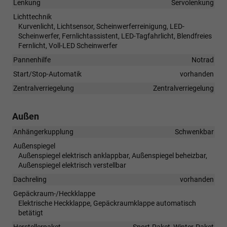
Lenkung
Servolenkung
Lichttechnik
Kurvenlicht, Lichtsensor, Scheinwerferreinigung, LED-
Scheinwerfer, Fernlichtassistent, LED-Tagfahrlicht, Blendfreies
Fernlicht, Voll-LED Scheinwerfer
Pannenhilfe
Notrad
Start/Stop-Automatik
vorhanden
Zentralverriegelung
Zentralverriegelung
Außen
Anhängerkupplung
Schwenkbar
Außenspiegel
Außenspiegel elektrisch anklappbar, Außenspiegel beheizbar,
Außenspiegel elektrisch verstellbar
Dachreling
vorhanden
Gepäckraum-/Heckklappe
Elektrische Heckklappe, Gepäckraumklappe automatisch
betätigt
Herstellerpaket
Sport-Paket, Winter-Paket