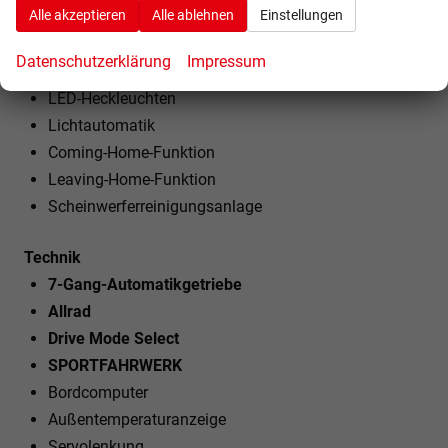
Alle akzeptieren
Alle ablehnen
Einstellungen
Matrix LED
Abbiegelicht
Datenschutzerklärung
Impressum
LED-Tagfahrlicht
LED-Heckleuchten
Lichtautomatik
Coming-Home-Funktion
Leaving-Home-Funktion
Scheinwerferreinigungsanlage
Technik
7-Gang-Automatikgetriebe
Allrad
Drive Mode Select
SPORTFAHRWERK
Bordcomputer
Außentemperaturanzeige
Servolenkung