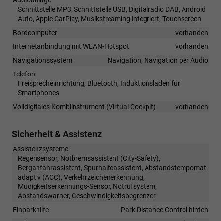
Schnittstelle MP3, Schnittstelle USB, Digitalradio DAB, Android
Auto, Apple CarPlay, Musikstreaming integriert, Touchscreen
Bordcomputer
vorhanden
Internetanbindung mit WLAN-Hotspot
vorhanden
Navigationssystem
Navigation, Navigation per Audio
Telefon
Freisprecheinrichtung, Bluetooth, Induktionsladen für
Smartphones
Volldigitales Kombiinstrument (Virtual Cockpit)
vorhanden
Sicherheit & Assistenz
Assistenzsysteme
Regensensor, Notbremsassistent (City-Safety),
Berganfahrassistent, Spurhalteassistent, Abstandstempomat
adaptiv (ACC), Verkehrzeichenerkennung,
Müdigkeitserkennungs-Sensor, Notrufsystem,
Abstandswarner, Geschwindigkeitsbegrenzer
Einparkhilfe
Park Distance Control hinten