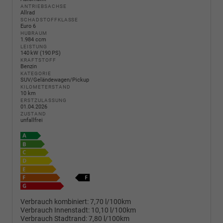
ANTRIEBSACHSE
Allrad
SCHADSTOFFKLASSE
Euro 6
HUBRAUM
1.984 ccm
LEISTUNG
140 kW (190 PS)
KRAFTSTOFF
Benzin
KATEGORIE
SUV/Geländewagen/Pickup
KILOMETERSTAND
10 km
ERSTZULASSUNG
01.04.2026
ZUSTAND
unfallfrei
Verbrauch kombiniert:
7,70 l/100km
Verbrauch Innenstadt:
10,10 l/100km
Verbrauch Stadtrand:
7,80 l/100km