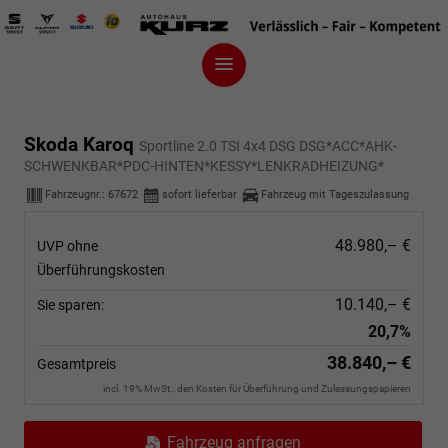
Skoda Karoq
Sportline 2.0 TSI 4x4 DSG DSG*ACC*AHK-
SCHWENKBAR*PDC-HINTEN*KESSY*LENKRADHEIZUNG*
Fahrzeugnr.:
67672
sofort lieferbar
Fahrzeug mit Tageszulassung
48.980,– €
UVP ohne
Überführungskosten
10.140,– €
Sie sparen:
20,7%
38.840,– €
Gesamtpreis
incl. 19% MwSt., den Kosten für Überführung und Zulassungspapieren
Fahrzeug anfragen