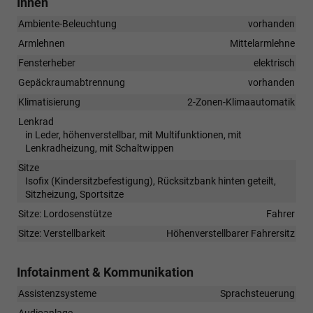
Innen
Ambiente-Beleuchtung
vorhanden
Armlehnen
Mittelarmlehne
Fensterheber
elektrisch
Gepäckraumabtrennung
vorhanden
Klimatisierung
2-Zonen-Klimaautomatik
Lenkrad
in Leder, höhenverstellbar, mit Multifunktionen, mit
Lenkradheizung, mit Schaltwippen
Sitze
Isofix (Kindersitzbefestigung), Rücksitzbank hinten geteilt,
Sitzheizung, Sportsitze
Sitze: Lordosenstütze
Fahrer
Sitze: Verstellbarkeit
Höhenverstellbarer Fahrersitz
Infotainment & Kommunikation
Assistenzsysteme
Sprachsteuerung
Audioanlage