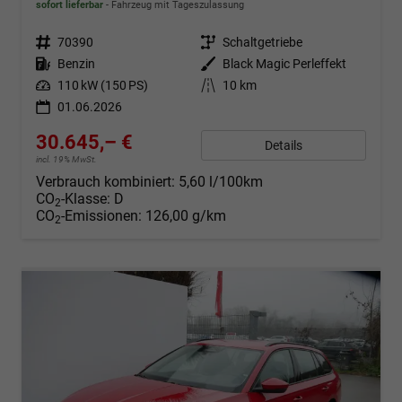
sofort lieferbar
Fahrzeug mit Tageszulassung
Fahrzeugnr.
70390
Getriebe
Schaltgetriebe
Kraftstoff
Benzin
Außenfarbe
Black Magic Perleffekt
Leistung
110 kW (150 PS)
Kilometerstand
10 km
01.06.2026
30.645,– €
Details
incl. 19% MwSt.
Verbrauch kombiniert:
5,60 l/100km
CO
-Klasse:
D
2
CO
-Emissionen:
126,00 g/km
2