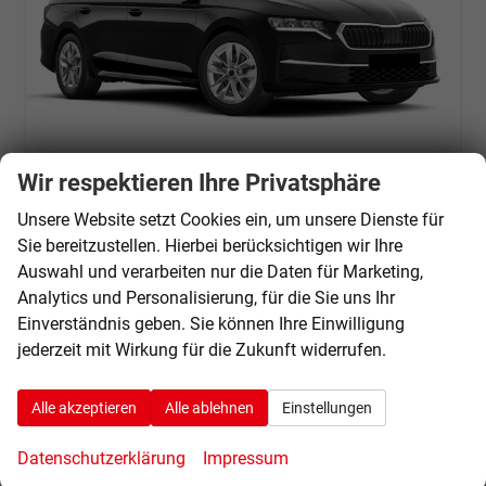
Wir respektieren Ihre Privatsphäre
Skoda Octavia Combi
Selection Kombi 1.5 TSI DSG AHK*Android Auto*ACC*SHZ*E-Heck*Keyless*Kamera*2Z Klimaauto
Unsere Website setzt Cookies ein, um unsere Dienste für
unverbindliche Lieferzeit:
31.10.2026
Fahrzeug mit Tageszulassung
Sie bereitzustellen. Hierbei berücksichtigen wir Ihre
Auswahl und verarbeiten nur die Daten für Marketing,
Fahrzeugnr.
70064
Getriebe
Automatik
Analytics und Personalisierung, für die Sie uns Ihr
Kraftstoff
Benzin
Außenfarbe
Black-Magic Perleffekt
Einverständnis geben. Sie können Ihre Einwilligung
Leistung
110 kW (150 PS)
Kilometerstand
25 km
jederzeit mit Wirkung für die Zukunft widerrufen.
01.08.2026
31.240,– €
Details
Alle akzeptieren
Alle ablehnen
Einstellungen
incl. 19% MwSt.
Verbrauch kombiniert:
5,40 l/100km
Datenschutzerklärung
Impressum
CO
-Klasse:
D
2
CO
-Emissionen:
123,00 g/km
2