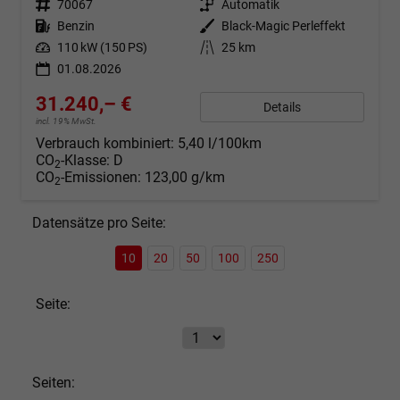
Fahrzeugnr.
70067
Getriebe
Automatik
Kraftstoff
Benzin
Außenfarbe
Black-Magic Perleffekt
Leistung
110 kW (150 PS)
Kilometerstand
25 km
01.08.2026
31.240,– €
Details
incl. 19% MwSt.
Verbrauch kombiniert:
5,40 l/100km
CO
-Klasse:
D
2
CO
-Emissionen:
123,00 g/km
2
Datensätze pro Seite:
10
20
50
100
250
Seite:
Seiten: