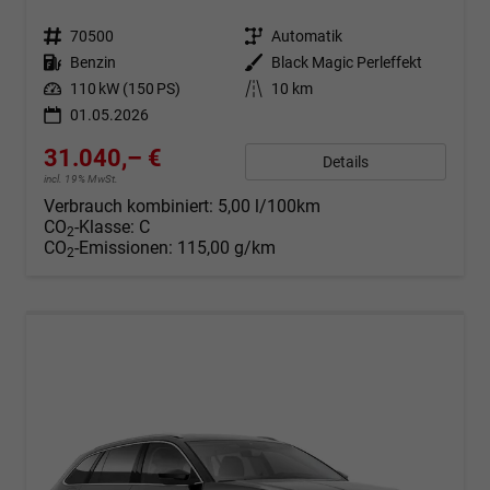
Fahrzeugnr.
70500
Getriebe
Automatik
Kraftstoff
Benzin
Außenfarbe
Black Magic Perleffekt
Leistung
110 kW (150 PS)
Kilometerstand
10 km
01.05.2026
31.040,– €
Details
incl. 19% MwSt.
Verbrauch kombiniert:
5,00 l/100km
CO
-Klasse:
C
2
CO
-Emissionen:
115,00 g/km
2