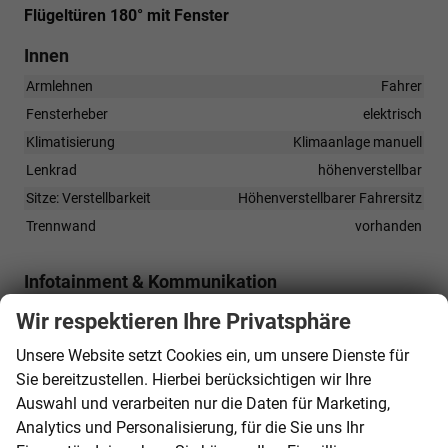
Flügeltüren 180° mit Fenster
Innen
Armlehnen
Fahrer
Fensterheber
elektrisch
Klimatisierung
Klimaanlage manuell
Lenkrad
höhenverstellbar
Sitze: Verstellbarkeit
Höhenverstellbarer Fahrersitz
Trennwand
vorhanden
Infotainment & Kommunikation
Audioanlage
Wir respektieren Ihre Privatsphäre
Radio, Schnittstelle USB, Digitalradio DAB, Farbdisplay,
Touchscreen
Unsere Website setzt Cookies ein, um unsere Dienste für
Sie bereitzustellen. Hierbei berücksichtigen wir Ihre
Bordcomputer
vorhanden
Auswahl und verarbeiten nur die Daten für Marketing,
Telefon
Freisprecheinrichtung, Bluetooth
Analytics und Personalisierung, für die Sie uns Ihr