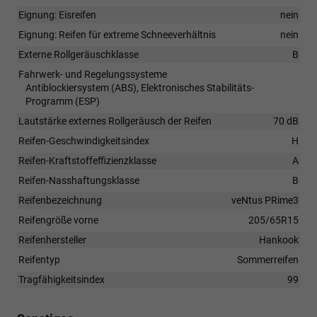
Eignung: Eisreifen
nein
Eignung: Reifen für extreme Schneeverhältnis
nein
Externe Rollgeräuschklasse
B
Fahrwerk- und Regelungssysteme
Antiblockiersystem (ABS), Elektronisches Stabilitäts-
Programm (ESP)
Lautstärke externes Rollgeräusch der Reifen
70 dB
Reifen-Geschwindigkeitsindex
H
Reifen-Kraftstoffeffizienzklasse
A
Reifen-Nasshaftungsklasse
B
Reifenbezeichnung
veNtus PRime3
Reifengröße vorne
205/65R15
Reifenhersteller
Hankook
Reifentyp
Sommerreifen
Tragfähigkeitsindex
99