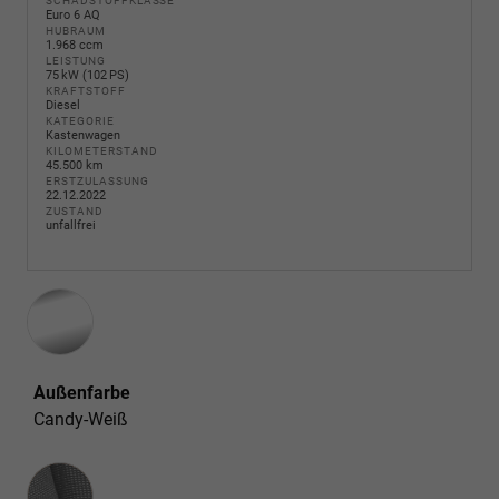
SCHADSTOFFKLASSE
Euro 6 AQ
HUBRAUM
1.968 ccm
LEISTUNG
75 kW (102 PS)
KRAFTSTOFF
Diesel
KATEGORIE
Kastenwagen
KILOMETERSTAND
45.500 km
ERSTZULASSUNG
22.12.2022
ZUSTAND
unfallfrei
Außenfarbe
Candy-Weiß
Innenausstattung