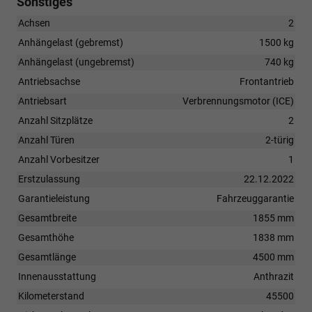
Sonstiges
Achsen
2
Anhängelast (gebremst)
1500 kg
Anhängelast (ungebremst)
740 kg
Antriebsachse
Frontantrieb
Antriebsart
Verbrennungsmotor (ICE)
Anzahl Sitzplätze
2
Anzahl Türen
2-türig
Anzahl Vorbesitzer
1
Erstzulassung
22.12.2022
Garantieleistung
Fahrzeuggarantie
Gesamtbreite
1855 mm
Gesamthöhe
1838 mm
Gesamtlänge
4500 mm
Innenausstattung
Anthrazit
Kilometerstand
45500