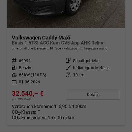
Volkswagen Caddy Maxi
Basis 1.5TSI ACC Kam GV5 App AHK Reling
unverbindliche Lieferzeit:
14 Tage
Fahrzeug mit Tageszulassung
Fahrzeugnr.
69992
Getriebe
Schaltgetriebe
Kraftstoff
Benzin
Außenfarbe
Indiumgrau Metallic
Leistung
85 kW (116 PS)
Kilometerstand
10 km
01.06.2026
32.540,– €
Details
incl. 19% MwSt.
Verbrauch kombiniert:
6,90 l/100km
CO
-Klasse:
F
2
CO
-Emissionen:
157,00 g/km
2