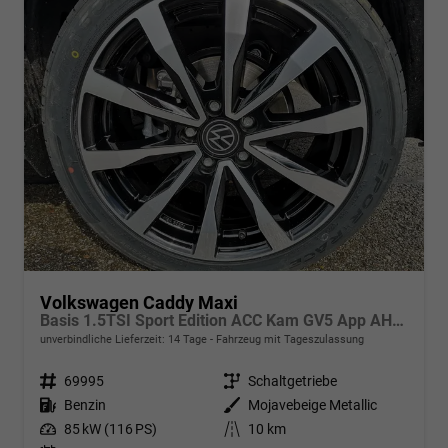
Volkswagen Caddy Maxi
Basis 1.5TSI Sport Edition ACC Kam GV5 App AHK Reling
unverbindliche Lieferzeit:
14 Tage
Fahrzeug mit Tageszulassung
Fahrzeugnr.
69995
Getriebe
Schaltgetriebe
Kraftstoff
Benzin
Außenfarbe
Mojavebeige Metallic
Leistung
85 kW (116 PS)
Kilometerstand
10 km