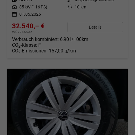
Leistung
85 kW (116 PS)
Kilometerstand
10 km
01.05.2026
32.540,– €
Details
incl. 19% MwSt.
Verbrauch kombiniert:
6,90 l/100km
CO
-Klasse:
F
2
CO
-Emissionen:
157,00 g/km
2