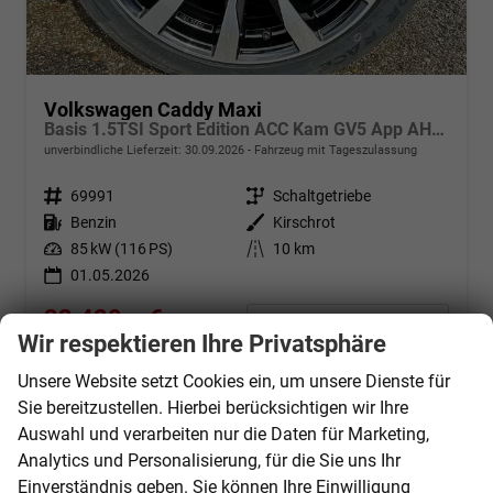
Volkswagen Caddy Maxi
Basis 1.5TSI Sport Edition ACC Kam GV5 App AHK Reling
unverbindliche Lieferzeit:
30.09.2026
Fahrzeug mit Tageszulassung
Fahrzeugnr.
69991
Getriebe
Schaltgetriebe
Kraftstoff
Benzin
Außenfarbe
Kirschrot
Leistung
85 kW (116 PS)
Kilometerstand
10 km
01.05.2026
33.420,– €
Details
Wir respektieren Ihre Privatsphäre
incl. 19% MwSt.
Verbrauch kombiniert:
6,90 l/100km
Unsere Website setzt Cookies ein, um unsere Dienste für
CO
-Klasse:
F
2
Sie bereitzustellen. Hierbei berücksichtigen wir Ihre
CO
-Emissionen:
157,00 g/km
2
Auswahl und verarbeiten nur die Daten für Marketing,
Analytics und Personalisierung, für die Sie uns Ihr
Einverständnis geben. Sie können Ihre Einwilligung