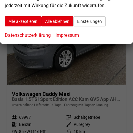
jederzeit mit Wirkung für die Zukunft widerrufen.
Alle akzeptieren
Alle ablehnen
Einstellungen
Datenschutzerklärung
Impressum
Volkswagen Caddy Maxi
Basis 1.5TSI Sport Edition ACC Kam GV5 App AHK Reling
unverbindliche Lieferzeit:
14 Tage
Fahrzeug mit Tageszulassung
Fahrzeugnr.
69997
Getriebe
Schaltgetriebe
Kraftstoff
Benzin
Außenfarbe
Puregrey
Leistung
85 kW (116 PS)
Kilometerstand
10 km