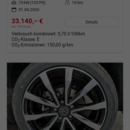
Leistung
75 kW (102 PS)
Kilometerstand
10 km
01.04.2026
33.140,– €
Details
incl. 19% MwSt.
Verbrauch kombiniert:
5,70 l/100km
CO
-Klasse:
E
2
CO
-Emissionen:
150,00 g/km
2