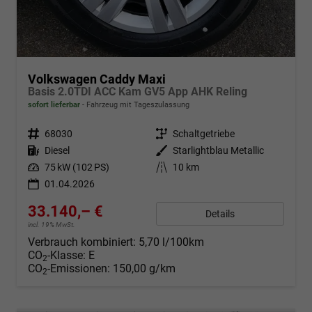
Volkswagen Caddy Maxi
Basis 2.0TDI ACC Kam GV5 App AHK Reling
sofort lieferbar
Fahrzeug mit Tageszulassung
Fahrzeugnr.
68030
Getriebe
Schaltgetriebe
Kraftstoff
Diesel
Außenfarbe
Starlightblau Metallic
Leistung
75 kW (102 PS)
Kilometerstand
10 km
01.04.2026
33.140,– €
Details
incl. 19% MwSt.
Verbrauch kombiniert:
5,70 l/100km
CO
-Klasse:
E
2
CO
-Emissionen:
150,00 g/km
2