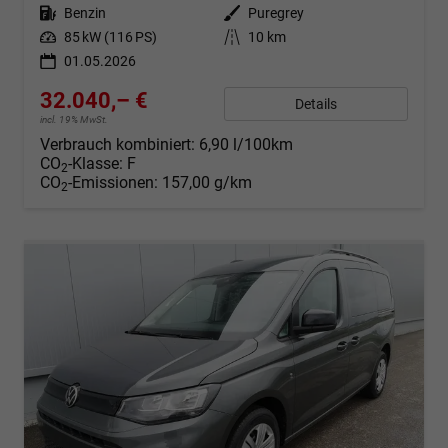
Kraftstoff
Benzin
Außenfarbe
Puregrey
Leistung
85 kW (116 PS)
Kilometerstand
10 km
01.05.2026
32.040,– €
Details
incl. 19% MwSt.
Verbrauch kombiniert:
6,90 l/100km
CO
-Klasse:
F
2
CO
-Emissionen:
157,00 g/km
2