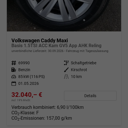
Volkswagen Caddy Maxi
Basis 1.5TSI ACC Kam GV5 App AHK Reling
unverbindliche Lieferzeit:
30.09.2026
Fahrzeug mit Tageszulassung
Fahrzeugnr.
69990
Getriebe
Schaltgetriebe
Kraftstoff
Benzin
Außenfarbe
Kirschrot
Leistung
85 kW (116 PS)
Kilometerstand
10 km
01.05.2026
32.040,– €
Details
incl. 19% MwSt.
Verbrauch kombiniert:
6,90 l/100km
CO
-Klasse:
F
2
CO
-Emissionen:
157,00 g/km
2