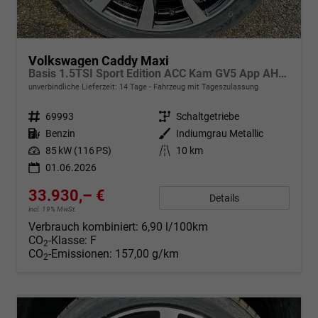
Volkswagen Caddy Maxi
Basis 1.5TSI Sport Edition ACC Kam GV5 App AHK Reling
unverbindliche Lieferzeit:
14 Tage
Fahrzeug mit Tageszulassung
Fahrzeugnr.
69993
Getriebe
Schaltgetriebe
Kraftstoff
Benzin
Außenfarbe
Indiumgrau Metallic
Leistung
85 kW (116 PS)
Kilometerstand
10 km
01.06.2026
33.930,– €
Details
incl. 19% MwSt.
Verbrauch kombiniert:
6,90 l/100km
CO
-Klasse:
F
2
CO
-Emissionen:
157,00 g/km
2