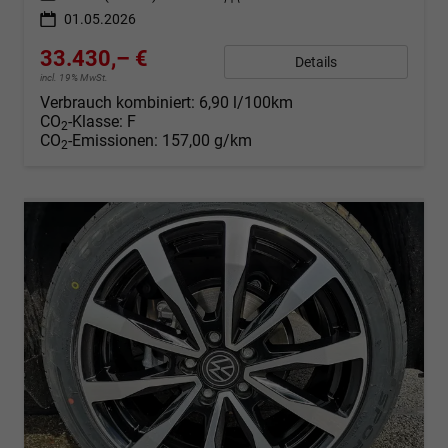
01.05.2026
33.430,– €
Details
incl. 19% MwSt.
Verbrauch kombiniert:
6,90 l/100km
CO
-Klasse:
F
2
CO
-Emissionen:
157,00 g/km
2