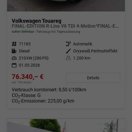
Volkswagen Touareg
FINAL-EDITION R-Line V6 TDI 4-Motion*FINAL-EDITION*AHK-SCHWENKBAR*NAVI*ACC*PDC*LED*SHZ*21-ZOLL
sofort lieferbar
Fahrzeug mit Tageszulassung
Fahrzeugnr.
71185
Getriebe
Automatik
Kraftstoff
Diesel
Außenfarbe
Oryxweiß Perlmutteffekt
Leistung
210 kW (286 PS)
Kilometerstand
1.200 km
01.05.2026
76.340,– €
Details
incl. 19% MwSt.
Verbrauch kombiniert:
8,50 l/100km
CO
-Klasse:
G
2
CO
-Emissionen:
225,00 g/km
2