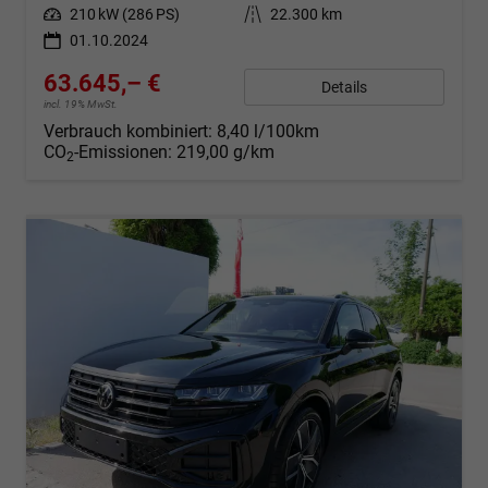
Leistung
210 kW (286 PS)
Kilometerstand
22.300 km
01.10.2024
63.645,– €
Details
incl. 19% MwSt.
Verbrauch kombiniert:
8,40 l/100km
CO
-Emissionen:
219,00 g/km
2