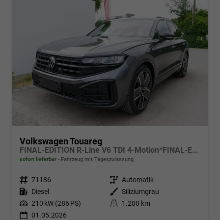
Volkswagen Touareg
FINAL-EDITION R-Line V6 TDI 4-Motion*FINAL-EDITION*AHK-SCHWENKBAR*NAVI*ACC*PDC*LED*SHZ*21-ZOLL
sofort lieferbar
Fahrzeug mit Tageszulassung
Fahrzeugnr.
71186
Getriebe
Automatik
Kraftstoff
Diesel
Außenfarbe
Siliziumgrau
Leistung
210 kW (286 PS)
Kilometerstand
1.200 km
01.05.2026