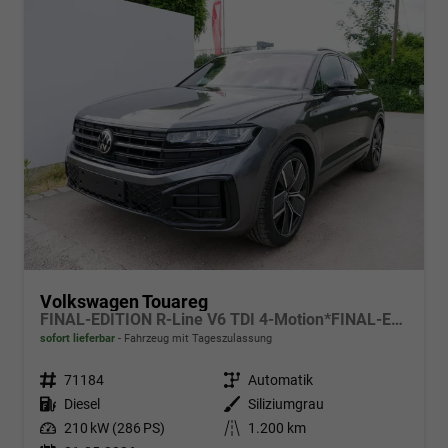
Volkswagen Touareg
FINAL-EDITION R-Line V6 TDI 4-Motion*FINAL-EDITION*AHK-SCHWENKBAR*NAVI*ACC*PDC*LED*SHZ*21-ZOLL
sofort lieferbar
Fahrzeug mit Tageszulassung
Fahrzeugnr.
71184
Getriebe
Automatik
Kraftstoff
Diesel
Außenfarbe
Siliziumgrau
Leistung
210 kW (286 PS)
Kilometerstand
1.200 km