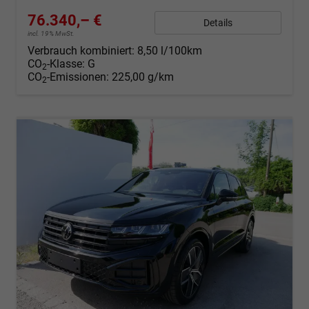
76.340,– €
Details
incl. 19% MwSt.
Verbrauch kombiniert:
8,50 l/100km
CO
-Klasse:
G
2
CO
-Emissionen:
225,00 g/km
2