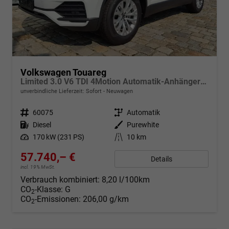
Volkswagen Touareg
Limited 3.0 V6 TDI 4Motion Automatik-Anhängerkupplung-Navi-Keyless-ACC-Sitzheizung-Lenkradheizung-el.Heckklappe-18''Alu-Sofort
unverbindliche Lieferzeit: Sofort
Neuwagen
Fahrzeugnr.
60075
Getriebe
Automatik
Kraftstoff
Diesel
Außenfarbe
Purewhite
Leistung
170 kW (231 PS)
Kilometerstand
10 km
57.740,– €
Details
incl. 19% MwSt.
Verbrauch kombiniert:
8,20 l/100km
CO
-Klasse:
G
2
CO
-Emissionen:
206,00 g/km
2