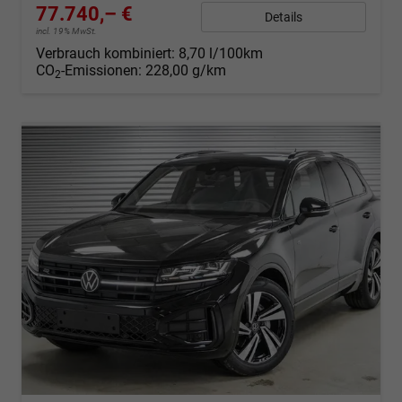
77.740,– €
Details
incl. 19% MwSt.
Verbrauch kombiniert:
8,70 l/100km
CO
-Emissionen:
228,00 g/km
2