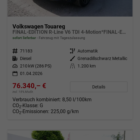
Volkswagen Touareg
FINAL-EDITION R-Line V6 TDI 4-Motion*FINAL-EDITION*AHK-SCHWENKBAR*NAVI*ACC*PDC*LED*SHZ*21-ZOLL
sofort lieferbar
Fahrzeug mit Tageszulassung
Fahrzeugnr.
71183
Getriebe
Automatik
Kraftstoff
Diesel
Außenfarbe
Grenadillschwarz Metallic
Leistung
210 kW (286 PS)
Kilometerstand
1.200 km
01.04.2026
76.340,– €
Details
incl. 19% MwSt.
Verbrauch kombiniert:
8,50 l/100km
CO
-Klasse:
G
2
CO
-Emissionen:
225,00 g/km
2