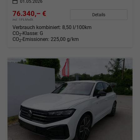
01.05.2026
76.340,– €
Details
incl. 19% MwSt.
Verbrauch kombiniert:
8,50 l/100km
CO
-Klasse:
G
2
CO
-Emissionen:
225,00 g/km
2