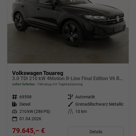
Volkswagen Touareg
3.0 TDI 210 kW 4Motion R-Line Final Edition V6 Black Edition, HuD, Luft, Standheizung, Pano, Dynaudio, Leder, AHK, Navi, Side, Winter, 5 J.-Garantie
sofort lieferbar
Fahrzeug mit Tageszulassung
Fahrzeugnr.
69598
Getriebe
Automatik
Kraftstoff
Diesel
Außenfarbe
Grenadillschwarz Metallic
Leistung
210 kW (286 PS)
Kilometerstand
10 km
01.04.2026
79.645,– €
Details