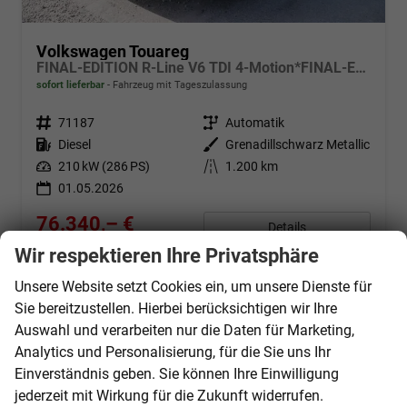
Volkswagen Touareg
FINAL-EDITION R-Line V6 TDI 4-Motion*FINAL-EDITION*AHK-SCHWENKBAR*NAVI*ACC*PDC*LED*SHZ*21-ZOLL
sofort lieferbar
Fahrzeug mit Tageszulassung
Fahrzeugnr.
71187
Getriebe
Automatik
Kraftstoff
Diesel
Außenfarbe
Grenadillschwarz Metallic
Leistung
210 kW (286 PS)
Kilometerstand
1.200 km
01.05.2026
76.340,– €
Details
incl. 19% MwSt.
Wir respektieren Ihre Privatsphäre
Verbrauch kombiniert:
8,50 l/100km
CO
-Klasse:
G
Unsere Website setzt Cookies ein, um unsere Dienste für
2
CO
-Emissionen:
225,00 g/km
2
Sie bereitzustellen. Hierbei berücksichtigen wir Ihre
Auswahl und verarbeiten nur die Daten für Marketing,
Analytics und Personalisierung, für die Sie uns Ihr
Einverständnis geben. Sie können Ihre Einwilligung
jederzeit mit Wirkung für die Zukunft widerrufen.