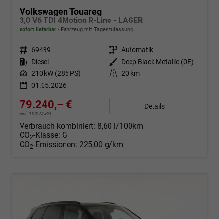
Volkswagen Touareg
3,0 V6 TDI 4Motion R-Line - LAGER
sofort lieferbar
Fahrzeug mit Tageszulassung
Fahrzeugnr.
69439
Getriebe
Automatik
Kraftstoff
Diesel
Außenfarbe
Deep Black Metallic (0E)
Leistung
210 kW (286 PS)
Kilometerstand
20 km
01.05.2026
79.240,– €
Details
incl. 19% MwSt.
Verbrauch kombiniert:
8,60 l/100km
CO
-Klasse:
G
2
CO
-Emissionen:
225,00 g/km
2