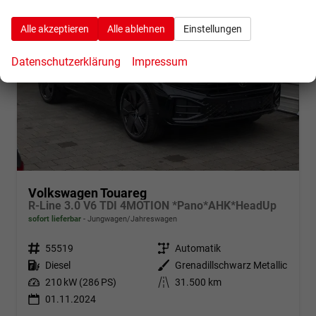
Alle akzeptieren
Alle ablehnen
Einstellungen
Datenschutzerklärung
Impressum
Volkswagen Touareg
R-Line 3.0 V6 TDI 4MOTION *Pano*AHK*HeadUp
sofort lieferbar
Jungwagen/Jahreswagen
Fahrzeugnr.
55519
Getriebe
Automatik
Kraftstoff
Diesel
Außenfarbe
Grenadillschwarz Metallic
Leistung
210 kW (286 PS)
Kilometerstand
31.500 km
01.11.2024