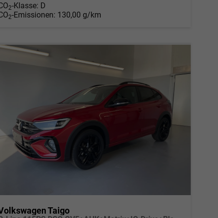
CO
-Klasse:
D
2
CO
-Emissionen:
130,00 g/km
2
Volkswagen Taigo