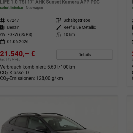
LIFE 1.0 TSI 17" AHK Sunset Kamera APP PDC
sofort lieferbar
Neuwagen
Fahrzeugnr.
67247
Getriebe
Schaltgetriebe
Kraftstoff
Benzin
Außenfarbe
Reef Blue Metallic
Leistung
70 kW (95 PS)
Kilometerstand
10 km
01.06.2026
21.540,– €
Details
incl. 19% MwSt.
Verbrauch kombiniert:
5,60 l/100km
CO
-Klasse:
D
2
CO
-Emissionen:
128,00 g/km
2