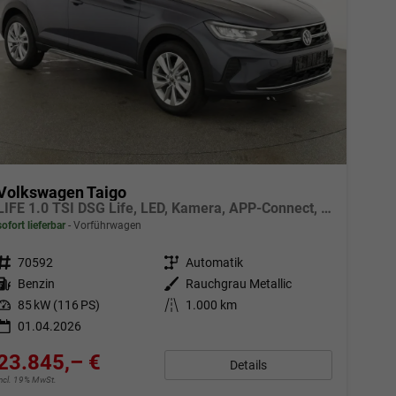
Volkswagen Taigo
LIFE 1.0 TSI DSG Life, LED, Kamera, APP-Connect, Winter, 17-Zoll
sofort lieferbar
Vorführwagen
Fahrzeugnr.
70592
Getriebe
Automatik
Kraftstoff
Benzin
Außenfarbe
Rauchgrau Metallic
Leistung
85 kW (116 PS)
Kilometerstand
1.000 km
01.04.2026
23.845,– €
Details
incl. 19% MwSt.