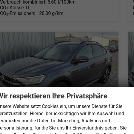
Verbrauch kombiniert:
5,60 l/100km
CO
-Klasse:
D
2
CO
-Emissionen:
128,00 g/km
2
Wir respektieren Ihre Privatsphäre
nsere Website setzt Cookies ein, um unsere Dienste für Sie
ereitzustellen. Hierbei berücksichtigen wir Ihre Auswahl und
erarbeiten nur die Daten für Marketing, Analytics und
ersonalisierung, für die Sie uns Ihr Einverständnis geben. Sie
Volkswagen Taigo