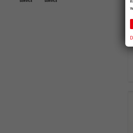
k
w
D