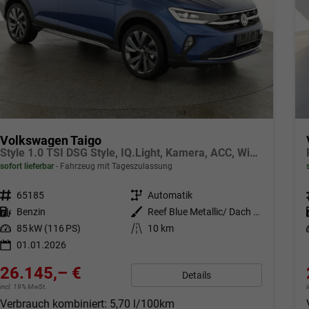
Volkswagen Taigo
Style 1.0 TSI DSG Style, IQ.Light, Kamera, ACC, Winter, 18-Zoll, 3 J.-Garantie
sofort lieferbar
Fahrzeug mit Tageszulassung
Fahrzeugnr.
65185
Getriebe
Automatik
Kraftstoff
Benzin
Außenfarbe
Reef Blue Metallic/ Dach Schwarz
Leistung
85 kW (116 PS)
Kilometerstand
10 km
01.01.2026
26.145,– €
Details
incl. 19% MwSt.
Verbrauch kombiniert:
5,70 l/100km