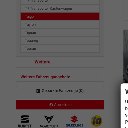
T7 Transporter
T7 Transporter Kastenwagen
Taigo
Tayron
Tiguan
Touareg
Touran
Weitere
Weitere Fahrzeugangebote
Geparkte Fahrzeuge (
0
)
U
Anmelden
b
v
P