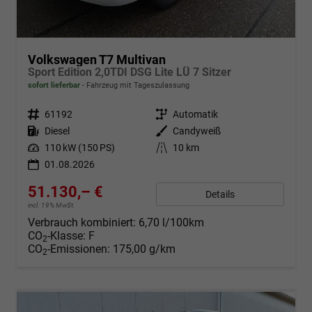
Volkswagen T7 Multivan
Sport Edition 2,0TDI DSG Lite LÜ 7 Sitzer
sofort lieferbar
Fahrzeug mit Tageszulassung
Fahrzeugnr.
61192
Getriebe
Automatik
Kraftstoff
Diesel
Außenfarbe
Candyweiß
Leistung
110 kW (150 PS)
Kilometerstand
10 km
01.08.2026
51.130,– €
Details
incl. 19% MwSt.
Verbrauch kombiniert:
6,70 l/100km
CO
-Klasse:
F
2
CO
-Emissionen:
175,00 g/km
2