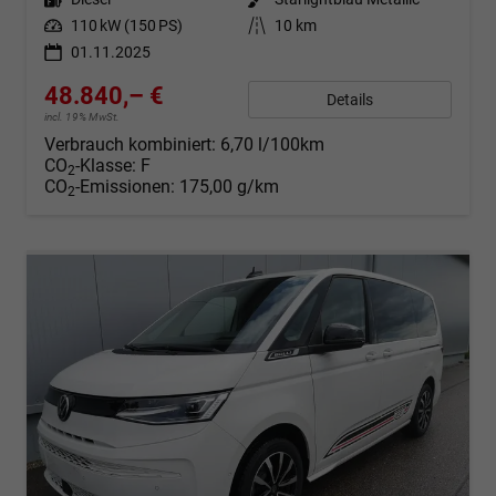
Leistung
110 kW (150 PS)
Kilometerstand
10 km
01.11.2025
48.840,– €
Details
incl. 19% MwSt.
Verbrauch kombiniert:
6,70 l/100km
CO
-Klasse:
F
2
CO
-Emissionen:
175,00 g/km
2