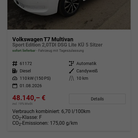
Volkswagen T7 Multivan
Sport Edition 2,0TDI DSG Lite KÜ 5 Sitzer
sofort lieferbar
Fahrzeug mit Tageszulassung
Fahrzeugnr.
61172
Getriebe
Automatik
Kraftstoff
Diesel
Außenfarbe
Candyweiß
Leistung
110 kW (150 PS)
Kilometerstand
10 km
01.08.2026
48.140,– €
Details
incl. 19% MwSt.
Verbrauch kombiniert:
6,70 l/100km
CO
-Klasse:
F
2
CO
-Emissionen:
175,00 g/km
2