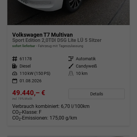
Volkswagen T7 Multivan
Sport Edition 2,0TDI DSG Lite LÜ 5 Sitzer
sofort lieferbar
Fahrzeug mit Tageszulassung
Fahrzeugnr.
61178
Getriebe
Automatik
Kraftstoff
Diesel
Außenfarbe
Candyweiß
Leistung
110 kW (150 PS)
Kilometerstand
10 km
01.08.2026
49.440,– €
Details
incl. 19% MwSt.
Verbrauch kombiniert:
6,70 l/100km
CO
-Klasse:
F
2
CO
-Emissionen:
175,00 g/km
2