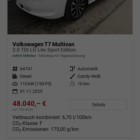
Volkswagen T7 Multivan
2.0 TDI LÜ Lite Sport Edition
sofort lieferbar
Fahrzeug mit Tageszulassung
Fahrzeugnr.
64741
Getriebe
Automatik
Kraftstoff
Diesel
Außenfarbe
Candy-Weiß
Leistung
110 kW (150 PS)
Kilometerstand
10 km
01.11.2025
48.040,– €
Details
incl. 19% MwSt.
Verbrauch kombiniert:
6,70 l/100km
CO
-Klasse:
F
2
CO
-Emissionen:
175,00 g/km
2