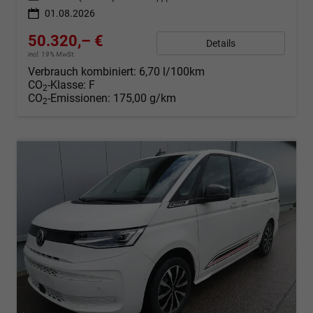
01.08.2026
50.320,– €
Details
incl. 19% MwSt.
Verbrauch kombiniert:
6,70 l/100km
CO
-Klasse:
F
2
CO
-Emissionen:
175,00 g/km
2