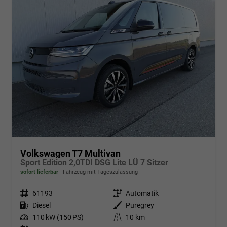
Volkswagen T7 Multivan
Sport Edition 2,0TDI DSG Lite LÜ 7 Sitzer
sofort lieferbar
Fahrzeug mit Tageszulassung
Fahrzeugnr.
61193
Getriebe
Automatik
Kraftstoff
Diesel
Außenfarbe
Puregrey
Leistung
110 kW (150 PS)
Kilometerstand
10 km