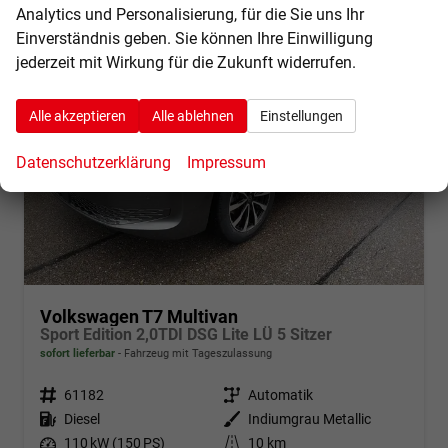
Analytics und Personalisierung, für die Sie uns Ihr
Einverständnis geben. Sie können Ihre Einwilligung
jederzeit mit Wirkung für die Zukunft widerrufen.
Alle akzeptieren
Alle ablehnen
Einstellungen
Datenschutzerklärung
Impressum
Volkswagen T7 Multivan
Sport Edition 2,0TDI DSG Lite LÜ 5 Sitzer
sofort lieferbar
Fahrzeug mit Tageszulassung
Fahrzeugnr.
61182
Getriebe
Automatik
Kraftstoff
Diesel
Außenfarbe
Indiumgrau Metallic
Leistung
110 kW (150 PS)
Kilometerstand
10 km