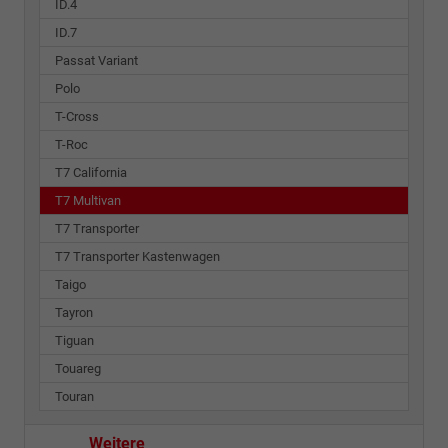
ID.4
ID.7
Passat Variant
Polo
T-Cross
T-Roc
T7 California
T7 Multivan
T7 Transporter
T7 Transporter Kastenwagen
Taigo
Tayron
Tiguan
Touareg
Touran
Weitere