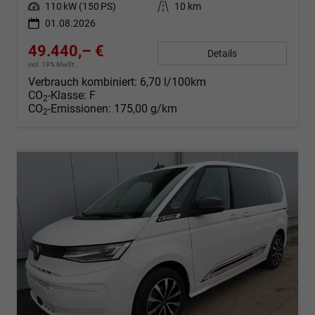
Leistung
110 kW (150 PS)
Kilometerstand
10 km
01.08.2026
49.440,– €
Details
incl. 19% MwSt.
Verbrauch kombiniert:
6,70 l/100km
CO
-Klasse:
F
2
CO
-Emissionen:
175,00 g/km
2