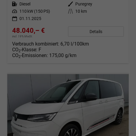
Kraftstoff
Diesel
Außenfarbe
Puregrey
Leistung
110 kW (150 PS)
Kilometerstand
10 km
01.11.2025
48.040,– €
Details
incl. 19% MwSt.
Verbrauch kombiniert:
6,70 l/100km
CO
-Klasse:
F
2
CO
-Emissionen:
175,00 g/km
2