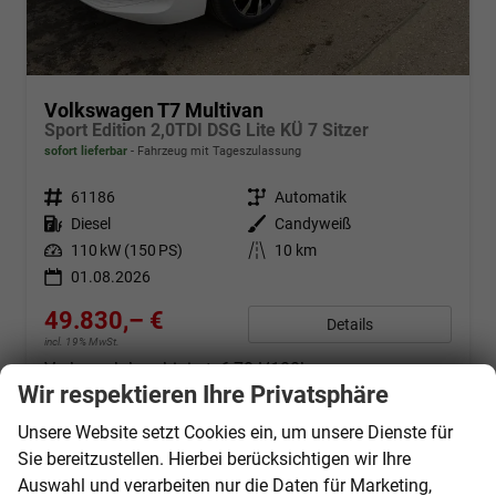
Volkswagen T7 Multivan
Sport Edition 2,0TDI DSG Lite KÜ 7 Sitzer
sofort lieferbar
Fahrzeug mit Tageszulassung
Fahrzeugnr.
61186
Getriebe
Automatik
Kraftstoff
Diesel
Außenfarbe
Candyweiß
Leistung
110 kW (150 PS)
Kilometerstand
10 km
01.08.2026
49.830,– €
Details
incl. 19% MwSt.
Verbrauch kombiniert:
6,70 l/100km
CO
-Klasse:
F
Wir respektieren Ihre Privatsphäre
2
CO
-Emissionen:
175,00 g/km
2
Unsere Website setzt Cookies ein, um unsere Dienste für
Sie bereitzustellen. Hierbei berücksichtigen wir Ihre
Auswahl und verarbeiten nur die Daten für Marketing,